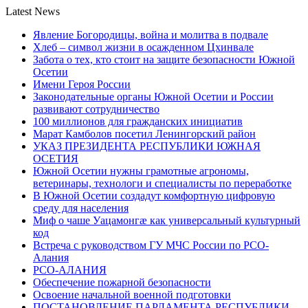
Latest News
Явление Богородицы, война и молитва в подвале
Хлеб – символ жизни в осажденном Цхинвале
Забота о тех, кто стоит на защите безопасности Южной
Осетии
Имени Героя России
Законодательные органы Южной Осетии и России
развивают сотрудничество
100 миллионов для гражданских инициатив
Марат Камболов посетил Ленингорский район
УКАЗ ПРЕЗИДЕНТА РЕСПУБЛИКИ ЮЖНАЯ
ОСЕТИЯ
Южной Осетии нужны грамотные агрономы,
ветеринары, технологи и специалисты по переработке
В Южной Осетии создадут комфортную цифровую
среду для населения
Миф о чаше Уацамонгæ как универсальный культурный
код
Встреча с руководством ГУ МЧС России по РСО-
Алания
РСО-АЛАНИЯ
Обеспечение пожарной безопасности
Освоение начальной военной подготовки
ПОСТАНОВЛЕНИЕ ПАРЛАМЕНТА РЕСПУБЛИКИ