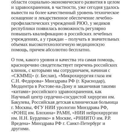
области социально-экономического развития в целом
и здравоохранения, в частности, уже сегодня удалось
вывести на более качественный уровень техническое
оснащение и лекарственное обеспечение лечебно-
профилактических учреждений РЮО, у медиков
республики появилась возможность регулярно
повышать квалификацию в российских лечебных
учреждениях, а у граждан – получать в значительных
объемах высокотехнологичную медицинскую
помощь, причем абсолютно бесплатно.
О том, какого уровня и качества эта самая помощь,
красноречиво свидетельствует перечень российских
клиник, с которыми мы сотрудничаем, начиная с
«СКММЦ» (г. Беслан), «Микрохирургия глаза им
С.Н. Федорова» Минздрава РФ (г. Краснодар),
Медцентра в Ростове-на-Дону и заканчивая такими
«китами» российского здравоохранения, как
Научный центр сердечно-сосудистой хирургии им.
Бакулева, Российская детская клиническая больница
г. Москвы, ФГУ НИИ урологии Минздрава РФ,
«РОНЦ им. Блохина» РАМН, «НИИ нейрохирургии
им. Н.Н. Бурденко» в Москве, «РНИИТО им. Р.Р.
Вредена» Минздрава РФ г. Санкт-Петербург и
другими.