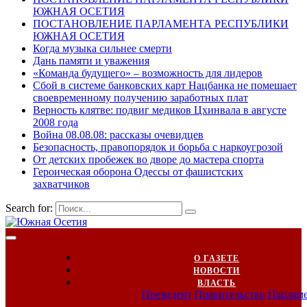
ЮЖНАЯ ОСЕТИЯ
ПОСТАНОВЛЕНИЕ ПАРЛАМЕНТА РЕСПУБЛИКИ
ЮЖНАЯ ОСЕТИЯ
Когда музыка сильнее смерти
Дань памяти и уважения
«Команда будущего» – возможность для лидеров
Сбой в системе банковских карт Нацбанка не помешает
своевременному получению заработных плат
Верность клятве: подвиг медиков Цхинвала в августе
2008 года
Война 08.08.08: рассказы очевидцев
Безопасность, правопорядок и борьба с наркоугрозой
От детских пробежек во дворе до мастера спорта
Героическая оборона Одессы от фашистских
захватчиков
Search for:
О ГАЗЕТЕ
НОВОСТИ
ВЛАСТЬ
Президент
Правительство
Парлам