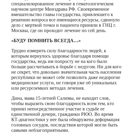
специализированное лечение в гематологическом
научном центре Минздрава РФ. Своевременное
вмешательство главы государства, привлекшего к
решению вопроса все имеющиеся ресурсы, сдвинуло
дело с мертвой точки и пациента приняли в ГНЦ г.
Москвы, где он проходит лечение по сей день.
«БУДУ ПОМНИТЬ ВСЕГДА…»
Трудно измерить силу благодарности людей, к
которым вернулось здоровье благодаря помощи
государства, ведь им попросту не на кого было
больше рассчитывать в борьбе с недугом. Ни для кого
не секрет, что довольно значительная часть населения
республики не может себе позволить даже недорогие
медицинские услуги, не говоря уже об уникальных
или ресурсоемких методах лечения.
Дина, мама 15-летней Салимы, не находит слов,
чтобы выразить свою благодарность всем тем, кто
принял непосредственное участие в судьбе ее
единственной дочери, гражданки РЮО. Во время
КТ-диагностики у нее была обнаружена деформация
головных сосудов, последствия которой могли быть
самыми неблагоприятными.