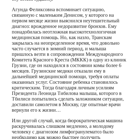
Агунда Феликсовна вспоминает ситуацию,
связанную с маленьким Денисом, у которого на
первом месяце жизни выяснился неутешительный
диагноз: врожденное недоразвитие бронхов. Ему
понадобилась неотложная высокотехнологичная
медицинская помощь. Но, как назло, Транскам
закрылась на неопределенное время, что довольно
часто случается в зимний период, и малыша
пришлось везти в сопровождении Международного
Комитета Красного Креста (МККК) в одну из клиник
Грузии, где он находился в состоянии комы более 6
месяцев. Грузинские медики отказали ему в
дальнейшей медицинской помощи, требуя оплаты
оказанных услуг. Состояние ребенка становилось
критическим. Тогда благодаря личным усилиям
Президента Леонида Тибилова малыша, которого в
Тбилиси попытались сделать заложником ситуации,
доставили самолетом в Москву, где опытные врачи
вернули его к жизни…
Или другой случай, когда бюрократическая машина
раскручивалась слишком медленно, а молодому
человеку с диагнозом лимфогранулематоз было
необходимо как можно быстрее получить