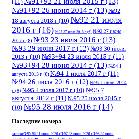
№91+92 21 июля 2015 г
(13)
(11)
№91+92 26 июня 2014 г
(13)
№92
№92 21 июля
18 августа 2018 г
(10)
2016 г
(16)
№92 27 июня
№92 27 июля 2013 г
(6)
№93 23 июля 2016 г
(13)
2017 г
(8)
№93 29 июня 2017 г
(12)
№93 30 июля
№93+94 23 июля 2015 г
(11)
2013 г
(10)
№93+94 28 июня 2014 г
(13)
№94 1
№94 1 июля 2017 г
(11)
августа 2013 г
(8)
№94 26 июля 2016 г
(12)
№95 1 июля 2014
№95 7
№95 4 июля 2017 г
(10)
г
(8)
августа 2012 г
(11)
№95 25 июля 2015 г
№95 28 июля 2016 г
(14)
(10)
№95+96 3 августа 2013 г
(11)
№96 6
Последние номера
№96 9 августа 2012
июля 2017 г
(11)
г
(13)
№96+97 3
№96 28 июля 2015 г
(9)
главное
№95-96 21 июля 2026 г
№97 23 июля 2026 г
№98 25 июля