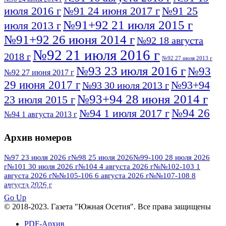
июля 2016 г
№91 24 июня 2017 г
№91 25
№91+92 21 июля 2015 г
июля 2013 г
№91+92 26 июня 2014 г
№92 18 августа
№92 21 июля 2016 г
2018 г
№92 27 июля 2013 г
№93 23 июля 2016 г
№93
№92 27 июня 2017 г
29 июня 2017 г
№93+94
№93 30 июля 2013 г
№93+94 28 июня 2014 г
23 июля 2015 г
№94 26
№94 1 июля 2017 г
№94 1 августа 2013 г
июля 2016 г
№95 4 июля 2017 г
№95 1 июля 2014 г
Архив номеров
№95 7 августа 2012 г
№95 25 июля 2015 г
№95 28 июля 2016 г
№95+96 3 августа
№97 23 июля 2026 г
№98 25 июля 2026
№99-100 28 июля 2026
г
№101 30 июля 2026 г
№104 4 августа 2026 г
№№102-103 1
№96 9 августа
2013 г
№96 6 июля 2017 г
августа 2026 г
№№105-106 6 августа 2026 г
№№107-108 8
2012 г
№96+97 3 июля 2014 г
августа 2026 г
№96 28 июля 2015 г
ПОСМОТРЕТЬ ВСЕ
№96+97 30 июля 2016 г
№97
Go Up
№97 6 августа 2013 г
© 2018-2023. Газета "Южная Осетия". Все права защищены
№97 11 августа 2012 г
8 июля 2017 г
PDF-Архив