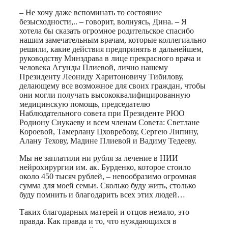
– Не хочу даже вспоминать то состояние
безысходности,.. – говорит, волнуясь, Дина. – Я
хотела бы сказать огромное родительское спасибо
нашим замечательным врачам, которые коллегиально
решили, какие действия предпринять в дальнейшем,
руководству Минздрава в лице прекрасного врача и
человека Агунды Плиевой, лично нашему
Президенту Леониду Харитоновичу Тибилову,
делающему все возможное для своих граждан, чтобы
они могли получать высококвалифицированную
медицинскую помощь, председателю
Наблюдательного совета при Президенте РЮО
Родиону Сиукаеву и всем членам Совета: Светлане
Короевой, Тамерлану Цховребову, Сергею Липину,
Алану Техову, Мадине Плиевой и Вадиму Тедееву.
Мы не заплатили ни рубля за лечение в НИИ
нейрохирургии им. ак. Бурденко, которое стоило
около 450 тысяч рублей, – невообразимо огромная
сумма для моей семьи. Сколько буду жить, столько
буду помнить и благодарить всех этих людей…
Таких благодарных матерей и отцов немало, это
правда. Как правда и то, что нуждающихся в