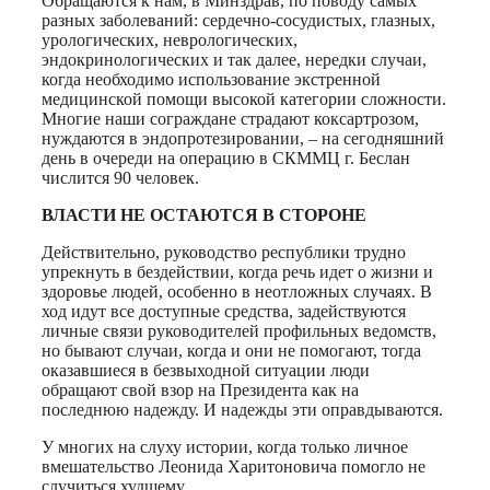
Обращаются к нам, в Минздрав, по поводу самых
разных заболеваний: сердечно-сосудистых, глазных,
урологических, неврологических,
эндокринологических и так далее, нередки случаи,
когда необходимо использование экстренной
медицинской помощи высокой категории сложности.
Многие наши сограждане страдают коксартрозом,
нуждаются в эндопротезировании, – на сегодняшний
день в очереди на операцию в СКММЦ г. Беслан
числится 90 человек.
ВЛАСТИ НЕ ОСТАЮТСЯ В СТОРОНЕ
Действительно, руководство республики трудно
упрекнуть в бездействии, когда речь идет о жизни и
здоровье людей, особенно в неотложных случаях. В
ход идут все доступные средства, задействуются
личные связи руководителей профильных ведомств,
но бывают случаи, когда и они не помогают, тогда
оказавшиеся в безвыходной ситуации люди
обращают свой взор на Президента как на
последнюю надежду. И надежды эти оправдываются.
У многих на слуху истории, когда только личное
вмешательство Леонида Харитоновича помогло не
случиться худшему.