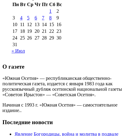
Пн
Вт
Ср
Чт
Пт
Сб
Вс
№99+100 10
августа 2012 г
(11)
1
2
августа 2013 г
(12)
3
4
5
6
7
8
9
10
11
12
13
14
15
16
17
18
19
20
21
22
23
24
25
26
27
28
29
30
31
« Июл
О газете
«Южная Осетия» — республиканская общественно-
политическая газета, издается с января 1983 года как
русскоязычный дубляж осетинской национальной газеты
«Советон Ирыстон» — «Советская Осетия».
Начиная с 1993 г. «Южная Осетия» — самостоятельное
издание..
Последние новости
Явление Богородицы, война и молитва в подвале