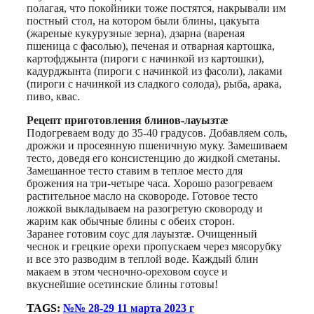
полагая, что покойники тоже постятся, накрывали им
постный стол, на котором были блины, цакуыта
(жареные кукурузные зерна), дзарна (вареная
пшеница с фасолью), печеная и отварная картошка,
картофджынта (пироги с начинкой из картошки),
кадурджынта (пироги с начинкой из фасоли), лаками
(пироги с начинкой из сладкого солода), рыба, арака,
пиво, квас.
Рецепт приготовления блинов-лауызтæ
Подогреваем воду до 35-40 градусов. Добавляем соль,
дрожжи и просеянную пшеничную муку. Замешиваем
тесто, доведя его консистенцию до жидкой сметаны.
Замешанное тесто ставим в теплое место для
брожения на три-четыре часа. Хорошо разогреваем
растительное масло на сковороде. Готовое тесто
ложкой выкладываем на разогретую сковороду и
жарим как обычные блины с обеих сторон.
Заранее готовим соус для лауызтæ. Очищенный
чеснок и грецкие орехи пропускаем через мясорубку
и все это разводим в теплой воде. Каждый блин
макаем в этом чесночно-ореховом соусе и
вкуснейшие осетинские блины готовы!
TAGS:
№№ 28-29 11 марта 2023 г