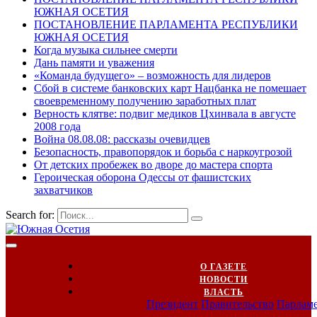
ЮЖНАЯ ОСЕТИЯ
ПОСТАНОВЛЕНИЕ ПАРЛАМЕНТА РЕСПУБЛИКИ
ЮЖНАЯ ОСЕТИЯ
Когда музыка сильнее смерти
Дань памяти и уважения
«Команда будущего» – возможность для лидеров
Сбой в системе банковских карт Нацбанка не помешает
своевременному получению заработных плат
Верность клятве: подвиг медиков Цхинвала в августе
2008 года
Война 08.08.08: рассказы очевидцев
Безопасность, правопорядок и борьба с наркоугрозой
От детских пробежек во дворе до мастера спорта
Героическая оборона Одессы от фашистских
захватчиков
Search for:
О ГАЗЕТЕ
НОВОСТИ
ВЛАСТЬ
Президент
Правительство
Парлам