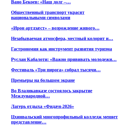
Вано Бекоев: «Наш долг –…
Общественный транспорт украсят
национальными символами
«Ирон артдзæст» – возрождение живого…
Незабываемая атмосфера, местный колорит и…
Гастрономия как инструмент развития туризма
Руслан Кабалоти: «Важно прививать молодежи…
Фестиваль «Три пирога» собрал тысячи…
Премьеры на большом экране
Во Владикавказе состоялось закрытие
Международной…
Лагерь отдыха «Фидæн-2026»
Цхинвальский многопрофильный колледж меняет
представление…