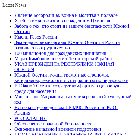
Latest News
Явление Богородицы, война и молитва в подвале
Хлеб – символ жизни в осажденном Цхинвале
Забота о тех, кто стоит на защите безопасности Южной
Осетии
Имени Героя России
Законодательные органы Южной Осетии и России
развивают сотрудничество
100 миллионов для гражданских инициатив
Марат Камболов посетил Ленингорский район
УКАЗ ПРЕЗИДЕНТА РЕСПУБЛИКИ ЮЖНАЯ
ОСЕТИЯ
Южной Осетии нужны грамотные агрономы,
ветеринары, технологи и специалисты по переработке
В Южной Осетии создадут комфортную цифровую
среду для населения
Миф о чаше Уацамонгæ как универсальный культурный
код
Встреча с руководством ГУ МЧС России по РСО-
Алания
РСО-АЛАНИЯ
Обеспечение пожарной безопасности
Освоение начальной военной подготовки
ПОСТАНОВЛЕНИЕ ПАРЛАМЕНТА РЕСПУБЛИКИ