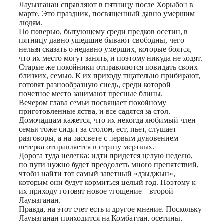
Print
Лауызганан справляют в пятницу после Хорыбон в
марте. Это праздник, посвященный давно умершим
людям.
По поверью, бытующему среди предков осетин, в
пятницу давно ушедшие бывают свободны, чего
нельзя сказать о недавно умерших, которые боятся,
что их место могут занять, и поэтому никуда не ходят.
Старые же покойники отправляются повидать своих
близких, семью. К их приходу тщательно прибирают,
готовят разнообразную снедь, среди которой
почетное место занимают пресные блины.
Вечером глава семьи посвящает покойному
приготовленные яства, и все садятся за стол.
Домочадцам кажется, что их некогда любимый член
семьи тоже сидит за столом, ест, пьет, слушает
разговоры, а на рассвете с первым дуновением
ветерка отправляется в страну мертвых.
Дорога туда нелегка: идти придется целую неделю,
по пути нужно будет преодолеть много препятствий,
чтобы найти тот самый заветный «дзыджын»,
которым они будут кормиться целый год. Поэтому к
их приходу готовят новое угощение – второй
Лауызганан.
Правда, на этот счет есть и другое мнение. Поскольку
Лауызганан приходится на Комбаттан, осетины,