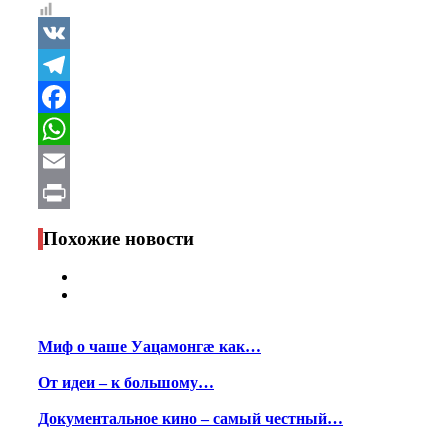
VK
Telegram
Facebook
WhatsApp
Email
Print
Похожие новости
Миф о чаше Уацамонгæ как…
От идеи – к большому…
Документальное кино – самый честный…