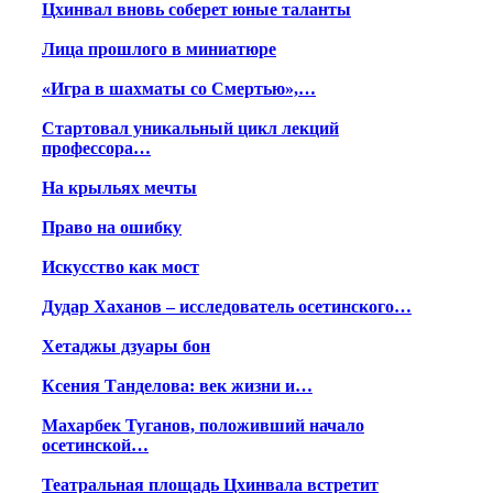
Цхинвал вновь соберет юные таланты
Лица прошлого в миниатюре
«Игра в шахматы со Смертью»,…
Стартовал уникальный цикл лекций
профессора…
На крыльях мечты
Право на ошибку
Искусство как мост
Дудар Хаханов – исследователь осетинского…
Хетаджы дзуары бон
Ксения Танделова: век жизни и…
Махарбек Туганов, положивший начало
осетинской…
Театральная площадь Цхинвала встретит