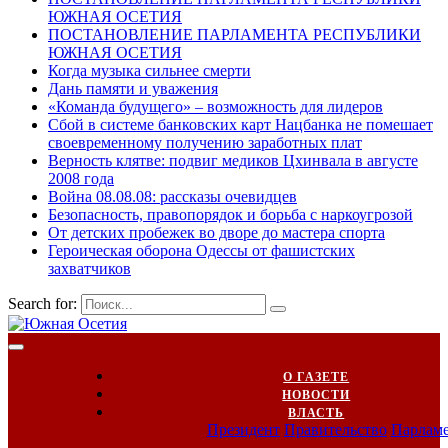
ЮЖНАЯ ОСЕТИЯ
ПОСТАНОВЛЕНИЕ ПАРЛАМЕНТА РЕСПУБЛИКИ
ЮЖНАЯ ОСЕТИЯ
Когда музыка сильнее смерти
Дань памяти и уважения
«Команда будущего» – возможность для лидеров
Сбой в системе банковских карт Нацбанка не помешает
своевременному получению заработных плат
Верность клятве: подвиг медиков Цхинвала в августе
2008 года
Война 08.08.08: рассказы очевидцев
Безопасность, правопорядок и борьба с наркоугрозой
От детских пробежек во дворе до мастера спорта
Героическая оборона Одессы от фашистских
захватчиков
Search for:
О ГАЗЕТЕ
НОВОСТИ
ВЛАСТЬ
Президент
Правительство
Парлам