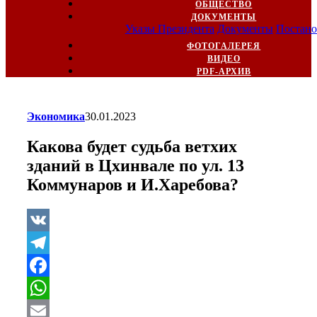
ОБЩЕСТВО
ДОКУМЕНТЫ
Указы Президента
Документы
Постано
ФОТОГАЛЕРЕЯ
ВИДЕО
PDF-АРХИВ
Экономика
30.01.2023
Какова будет судьба ветхих
зданий в Цхинвале по ул. 13
Коммунаров и И.Харебова?
VK
Telegram
Facebook
WhatsApp