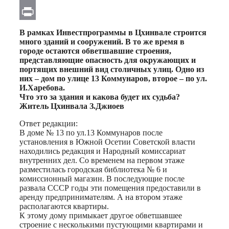
Email
Print
В рамках Инвестпрограммы в Цхинвале строится
много зданий и сооружений. В то же время в
городе остаются обветшавшие строения,
представляющие опасность для окружающих и
портящих внешний вид столичных улиц. Одно из
них – дом по улице 13 Коммунаров, второе – по ул.
И.Харебова.
Что это за здания и какова будет их судьба?
Житель Цхинвала З.Джиоев
Ответ редакции:
В доме № 13 по ул.13 Коммунаров после
установления в Южной Осетии Советской власти
находились редакция и Народный комиссариат
внутренних дел. Со временем на первом этаже
разместилась городская библиотека № 6 и
комиссионный магазин. В последующие после
развала СССР годы эти помещения предоставили в
аренду предпринимателям. А на втором этаже
располагаются квартиры.
К этому дому примыкает другое обветшавшее
строение с несколькими пустующими квартирами и