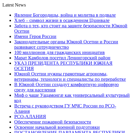
Latest News
Явление Богородицы, война и молитва в подвале
Хлеб – символ жизни в осажденном Цхинвале
Забота о тех, кто стоит на защите безопасности Южной
Осетии
Имени Героя России
Законодательные органы Южной Осетии и России
развивают сотрудничество
100 миллионов для гражданских инициатив
Марат Камболов посетил Ленингорский район
УКАЗ ПРЕЗИДЕНТА РЕСПУБЛИКИ ЮЖНАЯ
ОСЕТИЯ
Южной Осетии нужны грамотные агрономы,
ветеринары, технологи и специалисты по переработке
В Южной Осетии создадут комфортную цифровую
среду для населения
Миф о чаше Уацамонгæ как универсальный культурный
код
Встреча с руководством ГУ МЧС России по РСО-
Алания
РСО-АЛАНИЯ
Обеспечение пожарной безопасности
Освоение начальной военной подготовки
ПОСТАНОВЛЕНИЕ ПАРЛАМЕНТА РЕСПУБЛИКИ