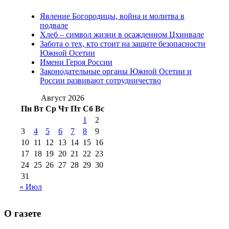
2012 г
(15)
№97 30 июля 2015 г
Явление Богородицы, война и молитва в
(15)
подвале
№98 1 августа 2015 г
(10)
№98 2
Хлеб – символ жизни в осажденном Цхинвале
августа 2016 г
(10)
№98 5 июля 2014 г
(10)
Забота о тех, кто стоит на защите безопасности
№98 14
Южной Осетии
№98 8 августа 2013 г
(9)
Имени Героя России
августа 2012 г
(14)
Законодательные органы Южной Осетии и
№98+99 11 июля
России развивают сотрудничество
№99 4 августа
2017 г
(9)
№99 4 августа 2015 г
(6)
2016 г
(12)
№99 16
Август 2026
№99 8 июля 2014 г
(9)
Пн
Вт
Ср
Чт
Пт
Сб
Вс
№99+100 10
августа 2012 г
(11)
1
2
августа 2013 г
(12)
3
4
5
6
7
8
9
10
11
12
13
14
15
16
17
18
19
20
21
22
23
24
25
26
27
28
29
30
31
« Июл
О газете