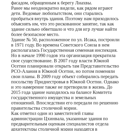
фасадом, обращенным к берегу Лиахвы.
Ранее мы неоднократно видели, как рядом играют
дети. Ведомые любопытством, они старались
пробраться внутрь здания. Поэтому нам приходилось
объяснять им, что это рискованное занятие, так как
здание сильно обветшало и что для игр лучше найти
более безопасное место.
Здание № 50, расположенное по ул. Исака, построили
в 1971 году. Во времена Советского Союза в нем
располагалась Государственная семенная инспекция.
Но в начале 1990 годов эта организация прекратила
свое существование. В 2007 году власти Южной
Осетии планировали открыть там Представительство
РСО-Алания в Южной Осетии, но потом поменяли
свои планы. В 2009 году объект собирались передать
посольству Приднестровья в Южной Осетии. Однако
и это намерение также не претворили в жизнь. До
2015 года здание находилось на балансе Комитета
государственного имущества и земельных
отношений. Впоследствии его передали по решению
правительства столичной мэрии.
Как отметил один из заместителей главы
администрации Цхинвала, указанные здания по
предварительным оценкам специалистов отдела
архитектуры столичной мэрии находятся в