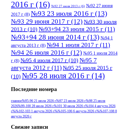
2016 г
(16)
№92 27 июня
№92 27 июля 2013 г
(6)
№93 23 июля 2016 г
(13)
2017 г
(8)
№93 29 июня 2017 г
(12)
№93 30 июля
№93+94 23 июля 2015 г
(11)
2013 г
(10)
№93+94 28 июня 2014 г
(13)
№94 1
№94 1 июля 2017 г
(11)
августа 2013 г
(8)
№94 26 июля 2016 г
(12)
№95 1 июля 2014
№95 7
№95 4 июля 2017 г
(10)
г
(8)
августа 2012 г
(11)
№95 25 июля 2015 г
№95 28 июля 2016 г
(14)
(10)
№95+96 3 августа 2013 г
(11)
№96 6
Последние номера
№96 9 августа 2012
июля 2017 г
(11)
г
(13)
№96+97 3
№96 28 июля 2015 г
(9)
главное
№95-96 21 июля 2026 г
№97 23 июля 2026 г
№98 25 июля
2026
№99-100 28 июля 2026 г
№101 30 июля 2026 г
№104 4 августа 2026
№96+97 30 июля
июля 2014 г
(10)
г
№№102-103 1 августа 2026 г
№№105-106 6 августа 2026 г
№№107-108 8
2016 г
(13)
№97 8
августа 2026 г
№97 6 августа 2013 г
(6)
№97 11 августа
июля 2017 г
(13)
Свежие записи