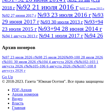
№92 21 июля 2016 г
2018 г
№92 27 июля 2013 г
№93 23 июля 2016 г
№93
№92 27 июня 2017 г
29 июня 2017 г
№93+94
№93 30 июля 2013 г
№93+94 28 июня 2014 г
23 июля 2015 г
№94 26
№94 1 июля 2017 г
№94 1 августа 2013 г
июля 2016 г
№95 4 июля 2017 г
№95 1 июля 2014 г
Архив номеров
№95 7 августа 2012 г
№95 25 июля 2015 г
№95 28 июля 2016 г
№95+96 3 августа
№97 23 июля 2026 г
№98 25 июля 2026
№99-100 28 июля 2026
г
№101 30 июля 2026 г
№104 4 августа 2026 г
№№102-103 1
№96 9 августа
2013 г
№96 6 июля 2017 г
августа 2026 г
№№105-106 6 августа 2026 г
№№107-108 8
2012 г
№96+97 3 июля 2014 г
августа 2026 г
№96 28 июля 2015 г
ПОСМОТРЕТЬ ВСЕ
№96+97 30 июля 2016 г
№97
Go Up
№97 6 августа 2013 г
© 2018-2023. Газета "Южная Осетия". Все права защищены
№97 11 августа 2012 г
8 июля 2017 г
PDF-Архив
№97 30 июля 2015 г
№98 1 августа 2015 г
Архив номеров
Видео
№98 2 августа 2016 г
№98 5 июля 2014 г
№98 8
Власть
№98 14 августа 2012 г
августа 2013 г
Главная