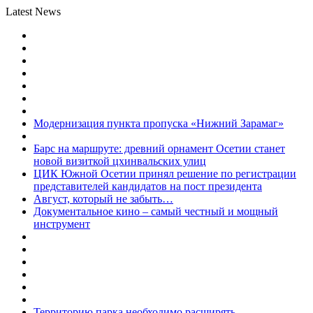
Latest News
Модернизация пункта пропуска «Нижний Зарамаг»
Барс на маршруте: древний орнамент Осетии станет
новой визиткой цхинвальских улиц
ЦИК Южной Осетии принял решение по регистрации
представителей кандидатов на пост президента
Август, который не забыть…
Документальное кино – самый честный и мощный
инструмент
Территорию парка необходимо расширять