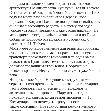
поведала начальник отдела охраны памятников
архитектуры Министерства культуры Нелли Табуева.
Основательный каменный мост был возведен в 1903
году на месте разваливавшегося деревянного
перехода. «Когда в Цхинвале построили новый мост,
он вызвал всеобщую радость. По этому поводу в
городе устроили праздник, даже столы накрыли. На
мероприятие тогда прибыли и чиновники из Гори.
Событие подробно освещалось в источниках», –
рассказала Н. Табуева.
Мост имел большое значение для развития торговых
отношений, но в то время был рассчитан на гужевой
транспорт, поскольку автомобили в те годы были
редкостью в Цхинвале. Тем не менее, надо отдать
должное тогдашним строителям. Сооружение
возвели крепкое. Неслучайно оно служит уже больше
века.
Но время свое берет. Несущие конструкции моста
теряют былую прочность, на проезжей и тротуарной
части образовались опасные для пешеходов и
автомашин ямы и провалы. Пару лет назад их
покрыли асфальтом, когда ремонтировали ул. 13
Коммунаров, но почему-то тротуары оставили в
таком состоянии. Поверхностный ремонт немного
улучшил вид моста, однако его положение остается