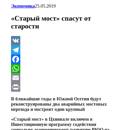
Экономика
25.05.2019
«Старый мост» спасут от
старости
VK
Telegram
Facebook
WhatsApp
Email
Print
В ближайшие годы в Южной Осетии будут
реконструированы два аварийных мостовых
перехода и построят один крупный
«Старый мост» в Цхинвале включен в
Инвестиционную программу содействия
социально-экономическому развитию РЮО на