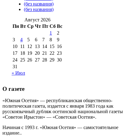
августа 2016 г
(10)
№98 5 июля 2014 г
(10)
(без названия)
№98 14
(без названия)
№98 8 августа 2013 г
(9)
августа 2012 г
(14)
Август 2026
№98+99 11 июля
Пн
Вт
Ср
Чт
Пт
Сб
Вс
№99 4 августа
2017 г
(9)
№99 4 августа 2015 г
(6)
1
2
2016 г
(12)
№99 16
№99 8 июля 2014 г
(9)
3
4
5
6
7
8
9
№99+100 10
августа 2012 г
(11)
10
11
12
13
14
15
16
августа 2013 г
(12)
17
18
19
20
21
22
23
24
25
26
27
28
29
30
31
« Июл
О газете
«Южная Осетия» — республиканская общественно-
политическая газета, издается с января 1983 года как
русскоязычный дубляж осетинской национальной газеты
«Советон Ирыстон» — «Советская Осетия».
Начиная с 1993 г. «Южная Осетия» — самостоятельное
издание..