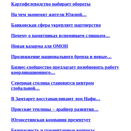
Картофелеводство набирает обороты
На чем экономят жители Южной…
Банковская сфера укрепляет партнерство
Почему о памятниках вспоминаем слишком…
Новая казарма для ОМОН
Продвижение национального бренда и новые…
Бизнес-сообщество предлагает возобновить работу
координационного…
Северная столица становится центром
глобальной…
В Замтарет восстанавливают дом Нафи…
Присские теплицы – драйвер развития…
Югоосетинская компания презентует
Безопасность и гуманитарные вопросы