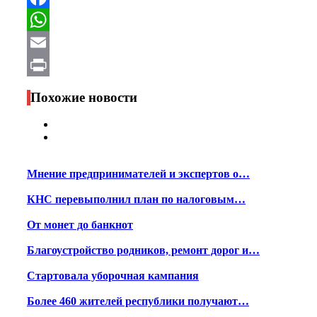
Facebook
WhatsApp
Email
Print
Похожие новости
Мнение предпринимателей и экспертов о…
КНС перевыполнил план по налоговым…
От монет до банкнот
Благоустройство родников, ремонт дорог и…
Стартовала уборочная кампания
Более 460 жителей республики получают…