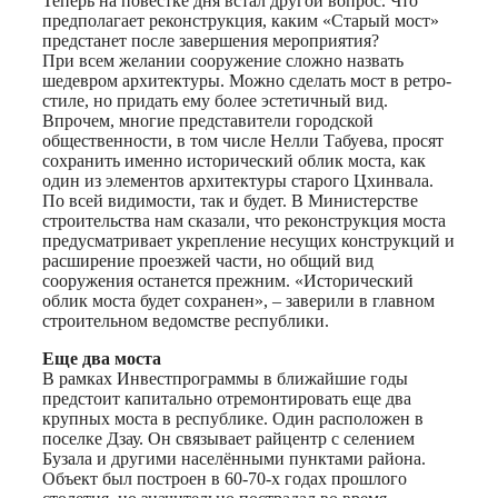
Теперь на повестке дня встал другой вопрос. Что
предполагает реконструкция, каким «Старый мост»
предстанет после завершения мероприятия?
При всем желании сооружение сложно назвать
шедевром архитектуры. Можно сделать мост в ретро-
стиле, но придать ему более эстетичный вид.
Впрочем, многие представители городской
общественности, в том числе Нелли Табуева, просят
сохранить именно исторический облик моста, как
один из элементов архитектуры старого Цхинвала.
По всей видимости, так и будет. В Министерстве
строительства нам сказали, что реконструкция моста
предусматривает укрепление несущих конструкций и
расширение проезжей части, но общий вид
сооружения останется прежним. «Исторический
облик моста будет сохранен», – заверили в главном
строительном ведомстве республики.
Еще два моста
В рамках Инвестпрограммы в ближайшие годы
предстоит капитально отремонтировать еще два
крупных моста в республике. Один расположен в
поселке Дзау. Он связывает райцентр с селением
Бузала и другими населёнными пунктами района.
Объект был построен в 60-70-х годах прошлого