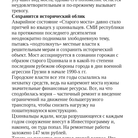
неудовлетворительным и по-прежнему вызывает
тревогу.
Сохранится исторический облик
Аварийное состояние «Старого моста» давно стало
притчей во языцех у цхинвальцев. СМИ республики
на протяжении последнего десятилетия
неоднократно поднимали злободневную тему,
пытаясь «подтолкнуть» местные власти к
решительным мерам и сохранить исторический
объект. Мост ассоциируется в сознании горожан с
образом старого Цхинвала и в какой-то степени
последним рубежом обороны города в дни военной
агрессии Грузии в начале 1990-х гг.
Городские власти все эти годы ссылались на
нехватку средств, ведь на капремонт моста нужны
значительные финансовые ресурсы. Все, на что
сподобилась мэрия – частичный ремонт и введение
ограничений на движение большегрузного
транспорта, чтобы снизить нагрузку на
пошатнувшуюся конструкцию.
Цхинвальцы ждали, когда разрушающееся с каждым
годом сооружение внесут в Инвестпрограмму и,
наконец, он туда попал. На ремонтные работы
заложено 147 млн рублей.