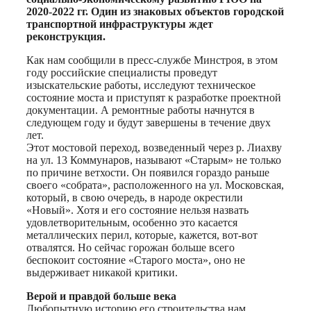
2020-2022 гг. Один из знаковых объектов городской
транспортной инфраструктуры ждет
реконструкция.
Как нам сообщили в пресс-службе Минстроя, в этом
году российские специалисты проведут
изыскательские работы, исследуют техническое
состояние моста и приступят к разработке проектной
документации. А ремонтные работы начнутся в
следующем году и будут завершены в течение двух
лет.
Этот мостовой переход, возведенный через р. Лиахву
на ул. 13 Коммунаров, называют «Старым» не только
по причине ветхости. Он появился гораздо раньше
своего «собрата», расположенного на ул. Московская,
который, в свою очередь, в народе окрестили
«Новый». Хотя и его состояние нельзя назвать
удовлетворительным, особенно это касается
металлических перил, которые, кажется, вот-вот
отвалятся. Но сейчас горожан больше всего
беспокоит состояние «Старого моста», оно не
выдерживает никакой критики.
Верой и правдой больше века
Любопытную историю его строительства нам