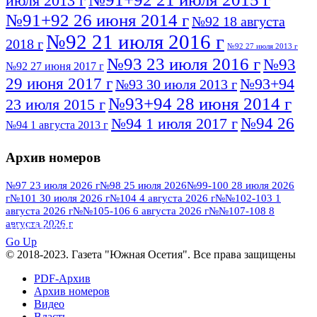
июля 2013 г
№91+92 26 июня 2014 г
№92 18 августа
№92 21 июля 2016 г
2018 г
№92 27 июля 2013 г
№93 23 июля 2016 г
№93
№92 27 июня 2017 г
29 июня 2017 г
№93+94
№93 30 июля 2013 г
№93+94 28 июня 2014 г
23 июля 2015 г
№94 26
№94 1 июля 2017 г
№94 1 августа 2013 г
июля 2016 г
№95 4 июля 2017 г
№95 1 июля 2014 г
Архив номеров
№95 7 августа 2012 г
№95 25 июля 2015 г
№95 28 июля 2016 г
№95+96 3 августа
№97 23 июля 2026 г
№98 25 июля 2026
№99-100 28 июля 2026
г
№101 30 июля 2026 г
№104 4 августа 2026 г
№№102-103 1
№96 9 августа
2013 г
№96 6 июля 2017 г
августа 2026 г
№№105-106 6 августа 2026 г
№№107-108 8
2012 г
№96+97 3 июля 2014 г
августа 2026 г
№96 28 июля 2015 г
ПОСМОТРЕТЬ ВСЕ
№96+97 30 июля 2016 г
№97
Go Up
№97 6 августа 2013 г
© 2018-2023. Газета "Южная Осетия". Все права защищены
№97 11 августа 2012 г
8 июля 2017 г
PDF-Архив
№97 30 июля 2015 г
№98 1 августа 2015 г
Архив номеров
Видео
№98 2 августа 2016 г
№98 5 июля 2014 г
№98 8
Власть