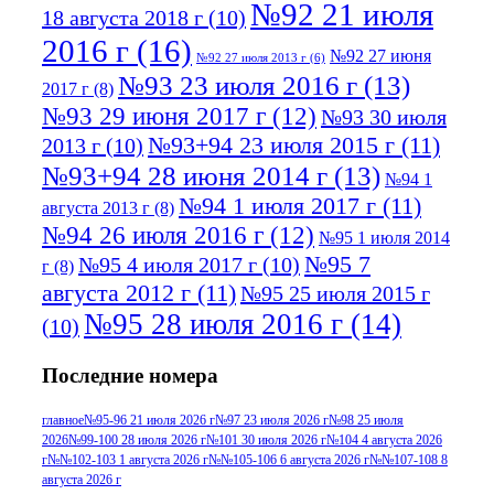
№92 21 июля
18 августа 2018 г
(10)
2016 г
(16)
№92 27 июня
№92 27 июля 2013 г
(6)
№93 23 июля 2016 г
(13)
2017 г
(8)
№93 29 июня 2017 г
(12)
№93 30 июля
№93+94 23 июля 2015 г
(11)
2013 г
(10)
№93+94 28 июня 2014 г
(13)
№94 1
№94 1 июля 2017 г
(11)
августа 2013 г
(8)
№94 26 июля 2016 г
(12)
№95 1 июля 2014
№95 7
№95 4 июля 2017 г
(10)
г
(8)
августа 2012 г
(11)
№95 25 июля 2015 г
№95 28 июля 2016 г
(14)
(10)
№95+96 3 августа 2013 г
(11)
№96 6
Последние номера
№96 9 августа 2012
июля 2017 г
(11)
г
(13)
№96+97 3
№96 28 июля 2015 г
(9)
главное
№95-96 21 июля 2026 г
№97 23 июля 2026 г
№98 25 июля
2026
№99-100 28 июля 2026 г
№101 30 июля 2026 г
№104 4 августа 2026
№96+97 30 июля
июля 2014 г
(10)
г
№№102-103 1 августа 2026 г
№№105-106 6 августа 2026 г
№№107-108 8
2016 г
(13)
№97 8
августа 2026 г
№97 6 августа 2013 г
(6)