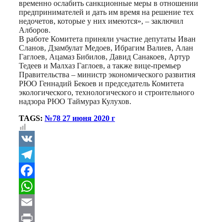
временно ослабить санкционные меры в отношении
предпринимателей и дать им время на решение тех
недочетов, которые у них имеются», – заключил
Алборов.
В работе Комитета приняли участие депутаты Иван
Сланов, Дзамбулат Медоев, Ибрагим Валиев, Алан
Гаглоев, Ацамаз Бибилов, Давид Санакоев, Артур
Тедеев и Малхаз Гаглоев, а также вице-премьер
Правительства – министр экономического развития
РЮО Геннадий Бекоев и председатель Комитета
экологического, технологического и строительного
надзора РЮО Таймураз Кулухов.
TAGS:
№78 27 июня 2020 г
VK
Telegram
Facebook
WhatsApp
Email