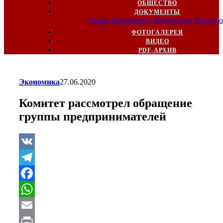
ОБЩЕСТВО
ДОКУМЕНТЫ
Указы Президента
Документы
Постано
ФОТОГАЛЕРЕЯ
ВИДЕО
PDF-АРХИВ
Экономика
27.06.2020
Комитет рассмотрел обращение
группы предпринимателей
VK
Telegram
Facebook
WhatsApp
Email