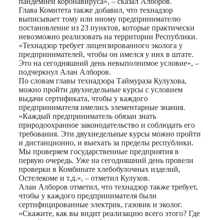
пандемией коронавируса», – сказал Алборов.
Глава Комитета также добавил, что технадзор
выписывает тому или иному предпринимателю
постановление из 23 пунктов, которые практически
невозможно реализовать на территории Республики.
«Технадзор требует лицензированного эколога у
предпринимателей, чтобы он имелся у них в штате.
Это на сегодняшний день невыполнимое условие», –
подчеркнул Алан Алборов.
По словам главы технадзора Таймураза Кулухова,
можно пройти двухнедельные курсы с условием
выдачи сертификата, чтобы у каждого
предпринимателя имелись элементарные знания.
«Каждый предприниматель обязан знать
природоохранное законодательство и соблюдать его
требования. Эти двухнедельные курсы можно пройти
и дистанционно, и выехать за пределы республики.
Мы проверяем государственные предприятия в
первую очередь. Уже на сегодняшний день провели
проверки в Комбинате хлебобулочных изделий,
Остелекоме и т.д.», – отметил Кулухов.
Алан Алборов отметил, что технадзор также требует,
чтобы у каждого предпринимателя были
сертифицированные электрик, газовик и эколог.
«Скажите, как вы видит реализацию всего этого? Где