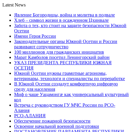
Latest News
Явление Богородицы, война и молитва в подвале
Хлеб – символ жизни в осажденном Цхинвале
Забота о тех, кто стоит на защите безопасности Южной
Осетии
Имени Героя России
Законодательные органы Южной Осетии и России
развивают сотрудничество
100 миллионов для гражданских инициатив
Марат Камболов посетил Ленингорский район
УКАЗ ПРЕЗИДЕНТА РЕСПУБЛИКИ ЮЖНАЯ
ОСЕТИЯ
Южной Осетии нужны грамотные агрономы,
ветеринары, технологи и специалисты по переработке
В Южной Осетии создадут комфортную цифровую
среду для населения
Миф о чаше Уацамонгæ как универсальный культурный
код
Встреча с руководством ГУ МЧС России по РСО-
Алания
РСО-АЛАНИЯ
Обеспечение пожарной безопасности
Освоение начальной военной подготовки
ПОСТАНОВЛЕНИЕ ПАРЛАМЕНТА РЕСПУБЛИКИ