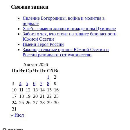
№97 11 августа
июля 2017 г
(13)
Свежие записи
2012 г
(15)
№97 30 июля 2015 г
Явление Богородицы, война и молитва в
(15)
подвале
№98 1 августа 2015 г
(10)
№98 2
Хлеб – символ жизни в осажденном Цхинвале
августа 2016 г
(10)
№98 5 июля 2014 г
(10)
Забота о тех, кто стоит на защите безопасности
№98 14
Южной Осетии
№98 8 августа 2013 г
(9)
Имени Героя России
августа 2012 г
(14)
Законодательные органы Южной Осетии и
№98+99 11 июля
России развивают сотрудничество
№99 4 августа
2017 г
(9)
№99 4 августа 2015 г
(6)
2016 г
(12)
№99 16
Август 2026
№99 8 июля 2014 г
(9)
Пн
Вт
Ср
Чт
Пт
Сб
Вс
№99+100 10
августа 2012 г
(11)
1
2
августа 2013 г
(12)
3
4
5
6
7
8
9
10
11
12
13
14
15
16
17
18
19
20
21
22
23
24
25
26
27
28
29
30
31
« Июл