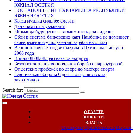
ЮЖНАЯ ОСЕТИЯ
ПОСТАНОВЛЕНИЕ ПАРЛАМЕНТА РЕСПУБЛИКИ
ЮЖНАЯ ОСЕТИЯ
Когда музыка сильнее смерти
Дань памяти и уважения
«Команда будущего» – возможность для лидеров
Сбой в системе банковских карт Нацбанка не помешает
своевременному получению заработных плат
Верность клятве: подвиг медиков Цхинвала в августе
2008 года
Война 08.08.08: рассказы очевидцев
Безопасность, правопорядок и борьба с наркоугрозой
От детских пробежек во дворе до мастера спорта
Героическая оборона Одессы от фашистских
захватчиков
Search for:
О ГАЗЕТЕ
НОВОСТИ
ВЛАСТЬ
Президент
Правительство
Парлам