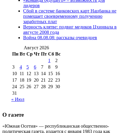
«Команда будущего» – возможность для
(15)
лидеров
№98 1 августа 2015 г
(10)
№98 2
Сбой в системе банковских карт Нацбанка не
августа 2016 г
(10)
№98 5 июля 2014 г
(10)
помешает своевременному получению
№98 14
заработных плат
№98 8 августа 2013 г
(9)
Верность клятве: подвиг медиков Цхинвала в
августа 2012 г
(14)
августе 2008 года
№98+99 11 июля
Война 08.08.08: рассказы очевидцев
№99 4 августа
2017 г
(9)
№99 4 августа 2015 г
(6)
2016 г
(12)
№99 16
Август 2026
№99 8 июля 2014 г
(9)
Пн
Вт
Ср
Чт
Пт
Сб
Вс
№99+100 10
августа 2012 г
(11)
1
2
августа 2013 г
(12)
3
4
5
6
7
8
9
10
11
12
13
14
15
16
17
18
19
20
21
22
23
24
25
26
27
28
29
30
31
« Июл
О газете
«Южная Осетия» — республиканская общественно-
политическая газета, издается с января 1983 года как