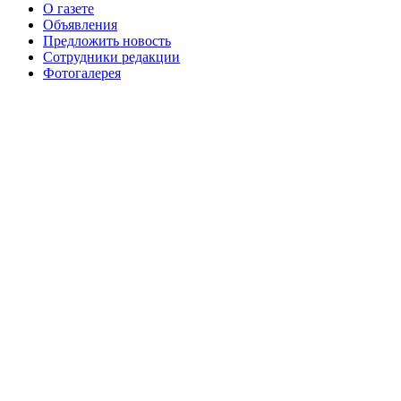
О газете
№99+100 10 августа 2013 г
августа 2012 г
Объявления
Предложить новость
Сотрудники редакции
Фотогалерея