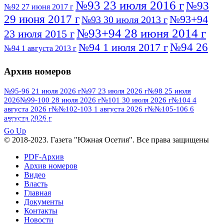
№93 23 июля 2016 г
№93
№92 27 июня 2017 г
29 июня 2017 г
№93+94
№93 30 июля 2013 г
№93+94 28 июня 2014 г
23 июля 2015 г
№94 26
№94 1 июля 2017 г
№94 1 августа 2013 г
июля 2016 г
№95 4 июля 2017 г
№95 1 июля 2014 г
Архив номеров
№95 7 августа 2012 г
№95 25 июля 2015 г
№95 28 июля 2016 г
№95+96 3 августа
№95-96 21 июля 2026 г
№97 23 июля 2026 г
№98 25 июля
2026
№99-100 28 июля 2026 г
№101 30 июля 2026 г
№104 4
№96 9 августа
2013 г
№96 6 июля 2017 г
августа 2026 г
№№102-103 1 августа 2026 г
№№105-106 6
2012 г
№96+97 3 июля 2014 г
августа 2026 г
№96 28 июля 2015 г
ПОСМОТРЕТЬ ВСЕ
№96+97 30 июля 2016 г
№97
Go Up
№97 6 августа 2013 г
© 2018-2023. Газета "Южная Осетия". Все права защищены
№97 11 августа 2012 г
8 июля 2017 г
PDF-Архив
№97 30 июля 2015 г
№98 1 августа 2015 г
Архив номеров
Видео
№98 2 августа 2016 г
№98 5 июля 2014 г
№98 8
Власть
№98 14 августа 2012 г
августа 2013 г
Главная
Документы
№99 4
№98+99 11 июля 2017 г
№99 4 августа 2015 г
Контакты
августа 2016 г
№99 16
№99 8 июля 2014 г
Новости