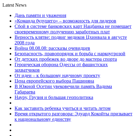
Latest News
Дань памяти и уважения
«Команда будущего» – возможность для лидеров
Сбой в системе банковских карт Нацбанка не помешает
своевременному получению заработных плат
Верность клятве: подвиг медиков Цхинвала в августе
2008 года
Война 08.08.08: рассказы очевидцев
Безопасность, правопорядок и борьба с наркоугрозой
От детских пробежек во дворе до мастера спорта
Героическая оборона Одессы от фашистских
захватчиков
От идеи – к большому научному проекту
Цена европейского выбора Пашиняна
В Южной Осетии увековечили память Вадима
Габараева
Науру, Грузия и большая геополитика
Как заставить ребенка учиться и читать летом
Время открытого разговора: Эдуард Кокойты призывает
к национальному единству