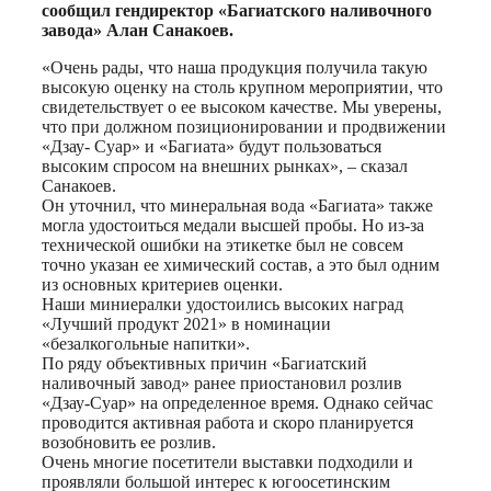
сообщил гендиректор «Багиатского наливочного
завода» Алан Санакоев.
«Очень рады, что наша продукция получила такую
высокую оценку на столь крупном мероприятии, что
свидетельствует о ее высоком качестве. Мы уверены,
что при должном позиционировании и продвижении
«Дзау- Суар» и «Багиата» будут пользоваться
высоким спросом на внешних рынках», – сказал
Санакоев.
Он уточнил, что минеральная вода «Багиата» также
могла удостоиться медали высшей пробы. Но из-за
технической ошибки на этикетке был не совсем
точно указан ее химический состав, а это был одним
из основных критериев оценки.
Наши миниералки удостоились высоких наград
«Лучший продукт 2021» в номинации
«безалкогольные напитки».
По ряду объективных причин «Багиатский
наливочный завод» ранее приостановил розлив
«Дзау-Суар» на определенное время. Однако сейчас
проводится активная работа и скоро планируется
возобновить ее розлив.
Очень многие посетители выставки подходили и
проявляли большой интерес к югоосетинским