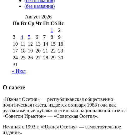
№98 14
(без названия)
№98 8 августа 2013 г
(9)
(без названия)
августа 2012 г
(14)
№98+99 11 июля
Август 2026
№99 4 августа
2017 г
(9)
№99 4 августа 2015 г
(6)
Пн
Вт
Ср
Чт
Пт
Сб
Вс
2016 г
(12)
№99 16
№99 8 июля 2014 г
(9)
1
2
№99+100 10
августа 2012 г
(11)
3
4
5
6
7
8
9
10
11
12
13
14
15
16
августа 2013 г
(12)
17
18
19
20
21
22
23
24
25
26
27
28
29
30
31
« Июл
О газете
«Южная Осетия» — республиканская общественно-
политическая газета, издается с января 1983 года как
русскоязычный дубляж осетинской национальной газеты
«Советон Ирыстон» — «Советская Осетия».
Начиная с 1993 г. «Южная Осетия» — самостоятельное
издание..