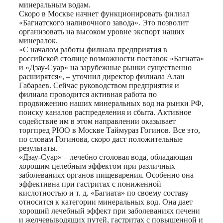
минеральным водам.
Скоро в Москве начнет функционировать филиал
«Багиатского наливочного завода». Это позволит
организовать на высоком уровне экспорт наших
минералок.
«С началом работы филиала предприятия в
российской столице возможности поставок «Багиата»
и «Дзау-Суар» на зарубежные рынки существенно
расширятся», – уточнил директор филиала Алан
Габараев. Сейчас руководством предприятия и
филиала проводится активная работа по
продвижению наших минеральных вод на рынки РФ,
поиску каналов распределения и сбыта. Активное
содействие им в этом направлении оказывает
торгпред РЮО в Москве Таймураз Гогинов. Все это,
по словам Гогинова, скоро даст положительные
результаты.
«Дзау-Суар» – лечебно столовая вода, обладающая
хорошим целебным эффектом при различных
заболеваниях органов пищеварения. Особенно она
эффективна при гастритах с пониженной
кислотностью и т. д. «Багиата» по своему составу
относится к категории минеральных вод. Она дает
хороший лечебный эффект при заболеваниях печени
и желчевыводящих путей, гастритах с повышенной и