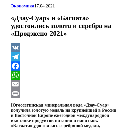
Экономика
17.04.2021
«Дзау-Суар» и «Багиата»
удостоились золота и серебра на
«Продэкспо-2021»
VK
Telegram
Facebook
WhatsApp
Email
Print
Югоосетинская минеральная вода «Дзау-Суар»
получила золотую медаль на крупнейшей в России
и Восточной Европе ежегодной международной
выставке продуктов питания и напитков.
«Багиата» удостоилась серебряной медали,