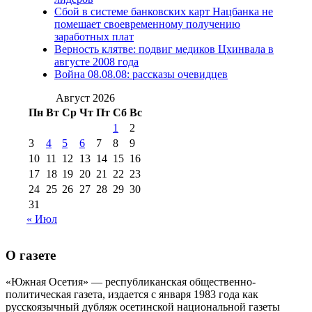
(15)
№98 1 августа 2015 г
(10)
№98 2
Сбой в системе банковских карт Нацбанка не
августа 2016 г
(10)
№98 5 июля 2014 г
(10)
помешает своевременному получению
№98 14
заработных плат
№98 8 августа 2013 г
(9)
Верность клятве: подвиг медиков Цхинвала в
августа 2012 г
(14)
августе 2008 года
№98+99 11 июля
Война 08.08.08: рассказы очевидцев
№99 4 августа
2017 г
(9)
№99 4 августа 2015 г
(6)
2016 г
(12)
№99 16
Август 2026
№99 8 июля 2014 г
(9)
Пн
Вт
Ср
Чт
Пт
Сб
Вс
№99+100 10
августа 2012 г
(11)
1
2
августа 2013 г
(12)
3
4
5
6
7
8
9
10
11
12
13
14
15
16
17
18
19
20
21
22
23
24
25
26
27
28
29
30
31
« Июл
О газете
«Южная Осетия» — республиканская общественно-
политическая газета, издается с января 1983 года как
русскоязычный дубляж осетинской национальной газеты