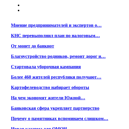
Мнение предпринимателей и экспертов о…
КНС перевыполнил план по налоговым…
От монет до банкнот
Благоустройство родников, ремонт дорог и…
Стартовала уборочная кампания
Более 460 жителей республики получают…
Картофелеводство набирает обороты
На чем экономят жители Южной…
Банковская сфера укрепляет партнерство
Почему о памятниках вспоминаем слишком…
Новая казарма для ОМОН