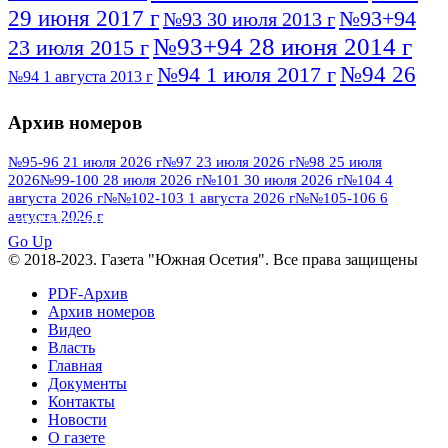
29 июня 2017 г
№93+94
№93 30 июля 2013 г
№93+94 28 июня 2014 г
23 июля 2015 г
№94 26
№94 1 июля 2017 г
№94 1 августа 2013 г
июля 2016 г
№95 4 июля 2017 г
№95 1 июля 2014 г
Архив номеров
№95 7 августа 2012 г
№95 25 июля 2015 г
№95 28 июля 2016 г
№95+96 3 августа
№95-96 21 июля 2026 г
№97 23 июля 2026 г
№98 25 июля
2026
№99-100 28 июля 2026 г
№101 30 июля 2026 г
№104 4
№96 9 августа
2013 г
№96 6 июля 2017 г
августа 2026 г
№№102-103 1 августа 2026 г
№№105-106 6
2012 г
№96+97 3 июля 2014 г
августа 2026 г
№96 28 июля 2015 г
ПОСМОТРЕТЬ ВСЕ
№96+97 30 июля 2016 г
№97
Go Up
№97 6 августа 2013 г
© 2018-2023. Газета "Южная Осетия". Все права защищены
№97 11 августа 2012 г
8 июля 2017 г
PDF-Архив
№97 30 июля 2015 г
№98 1 августа 2015 г
Архив номеров
Видео
№98 2 августа 2016 г
№98 5 июля 2014 г
№98 8
Власть
№98 14 августа 2012 г
августа 2013 г
Главная
Документы
№99 4
№98+99 11 июля 2017 г
№99 4 августа 2015 г
Контакты
августа 2016 г
№99 16
№99 8 июля 2014 г
Новости
О газете
№99+100 10 августа 2013 г
августа 2012 г