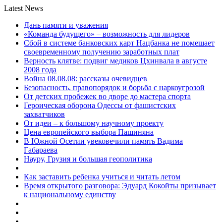
Latest News
Дань памяти и уважения
«Команда будущего» – возможность для лидеров
Сбой в системе банковских карт Нацбанка не помешает
своевременному получению заработных плат
Верность клятве: подвиг медиков Цхинвала в августе
2008 года
Война 08.08.08: рассказы очевидцев
Безопасность, правопорядок и борьба с наркоугрозой
От детских пробежек во дворе до мастера спорта
Героическая оборона Одессы от фашистских
захватчиков
От идеи – к большому научному проекту
Цена европейского выбора Пашиняна
В Южной Осетии увековечили память Вадима
Габараева
Науру, Грузия и большая геополитика
Как заставить ребенка учиться и читать летом
Время открытого разговора: Эдуард Кокойты призывает
к национальному единству