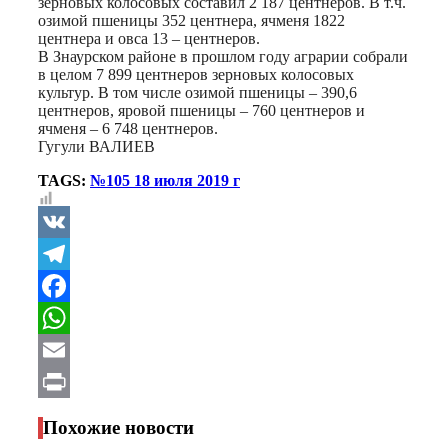
зерновых колосовых составил 2 187 центнеров. В т.ч.
озимой пшеницы 352 центнера, ячменя 1822
центнера и овса 13 – центнеров.
В Знаурском районе в прошлом году аграрии собрали
в целом 7 899 центнеров зерновых колосовых
культур. В том числе озимой пшеницы – 390,6
центнеров, яровой пшеницы – 760 центнеров и
ячменя – 6 748 центнеров.
Гугули ВАЛИЕВ
TAGS:
№105 18 июля 2019 г
VK
Telegram
Facebook
WhatsApp
Email
Print
Похожие новости