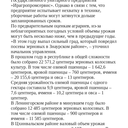
Государственного унитарного предприятия
«Ирагропромсервис». Однако в связи с тем, что
предприятие испытывает нехватку в технике,
уборочные работы могут затянутся дольше
запланированных сроков.
По предварительным оценкам аграриев, из-за
неблагоприятных погодных условий объемы урожая
могут быть несколько ниже, чем в предыдущие годы.
«В этом году выпал сильный град, который повредил
посевы зерновых в Знаурском районе», – уточнил
начальник управления.
В прошлом году в республике в общей сложности
было собрано 22 571,2 центнера зерновых колосовых
культур. В том числе озимой пшеницы – 1 642,6
центнеров, яровой пшеницы – 760 центнеров, ячменя
– 20 155,6 центнера и овса – 13 центнеров.
Средняя урожайность озимой пшеницы с одного
гектара составила 9,9 центнера, яровой пшеницы –
7,6 центнера, ячменя – 10,2 центнера и овса – 1
центнер.
В Ленингорском районе в минувшем году было
собрано 12 485 центнеров зерновых колосовых. В
том числе озимой пшеницы – 900 центнеров и
ячменя – 11 585 центнеров.
В Цхинвальском районе валовый объем урожая