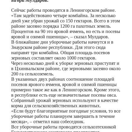
Игорь Мулдаров.
Сейчас работы проводятся в Ленингорском районе.
«Там задействовано четыре комбайна. За несколько
дней уже убран урожай со 150 гектаров. Всего в этом
районе засеяно порядка 1200 га пахотных земель.
Процентов на 90 это яровой ячмень, но есть и посевы
яровой и озимой пшеницы», – сказал Мулдаров.
В ближайшие дни уборочные работы начнутся и в
Знаурском районе республики. Для этого сюда
направят три комбайна. Общая площадь посевов
зерновых составляет около 1000 гектаров.
Через несколько дней к уборке зерновых приступят и
в Цхинвальском районе, где зерновыми засеяно около
200 га сельхозземель.
В указанных двух районах соотношение площадей
посевов ярового ячменя, яровой и озимой пшеницы
примерно такое же как в Ленингорском. Кроме этого,
в республике есть еще незначительные посевы овса.
Собранный урожай зерновых используют в качестве
корма для сельскохозяйственных животных.
«Если будут благоприятные погодные условия, то все
уборочные работы планируем завершить в течение
месяца», – отметил наш собеседник.
Все уборочные работы проводятся сельхозтехникой