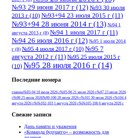
№93 29 июня 2017 г
(12)
№93 30 июля
№93+94 23 июля 2015 г
(11)
2013 г
(10)
№93+94 28 июня 2014 г
(13)
№94 1
№94 1 июля 2017 г
(11)
августа 2013 г
(8)
№94 26 июля 2016 г
(12)
№95 1 июля 2014
№95 7
№95 4 июля 2017 г
(10)
г
(8)
августа 2012 г
(11)
№95 25 июля 2015 г
№95 28 июля 2016 г
(14)
(10)
№95+96 3 августа 2013 г
(11)
№96 6
Последние номера
№96 9 августа 2012
июля 2017 г
(11)
г
(13)
№96+97 3
№96 28 июля 2015 г
(9)
главное
№93-94 18 июля 2026 г
№95-96 21 июля 2026 г
№97 23 июля 2026
г
№98 25 июля 2026
№99-100 28 июля 2026 г
№101 30 июля 2026 г
№104 4
№96+97 30 июля
июля 2014 г
(10)
августа 2026 г
№№102-103 1 августа 2026 г
№№105-106 6 августа 2026 г
2016 г
(13)
№97 8
№97 6 августа 2013 г
(6)
Свежие записи
№97 11 августа
июля 2017 г
(13)
Дань памяти и уважения
2012 г
(15)
№97 30 июля 2015 г
«Команда будущего» – возможность для
лидеров