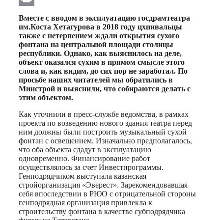
Print
Вместе с вводом в эксплуатацию госдрамтеатра
им.Коста Хетагурова в 2018 году цхинвальцы
также с нетерпением ждали открытия сухого
фонтана на центральной площади столицы
республики. Однако, как выяснилось на деле,
объект оказался сухим в прямом смысле этого
слова и, как видим, до сих пор не заработал. По
просьбе наших читателей мы обратились в
Минстрой и выяснили, что собираются делать с
этим объектом.
Как уточнили в пресс-службе ведомства, в рамках
проекта по возведению нового здания театра перед
ним должны были построить музыкальный сухой
фонтан с освещением. Изначально предполагалось,
что оба объекта сдадут в эксплуатацию
одновременно. Финансирование работ
осуществлялось за счет Инвестпрограммы.
Генподрядчиком выступала казанская
стройорганизация «Эверест». Зарекомендовавшая
себя впоследствии в РЮО с отрицательной стороны
генподрядная организация привлекла к
строительству фонтана в качестве субподрядчика