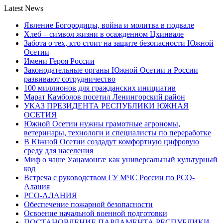
Latest News
Явление Богородицы, война и молитва в подвале
Хлеб – символ жизни в осажденном Цхинвале
Забота о тех, кто стоит на защите безопасности Южной
Осетии
Имени Героя России
Законодательные органы Южной Осетии и России
развивают сотрудничество
100 миллионов для гражданских инициатив
Марат Камболов посетил Ленингорский район
УКАЗ ПРЕЗИДЕНТА РЕСПУБЛИКИ ЮЖНАЯ
ОСЕТИЯ
Южной Осетии нужны грамотные агрономы,
ветеринары, технологи и специалисты по переработке
В Южной Осетии создадут комфортную цифровую
среду для населения
Миф о чаше Уацамонгæ как универсальный культурный
код
Встреча с руководством ГУ МЧС России по РСО-
Алания
РСО-АЛАНИЯ
Обеспечение пожарной безопасности
Освоение начальной военной подготовки
ПОСТАНОВЛЕНИЕ ПАРЛАМЕНТА РЕСПУБЛИКИ