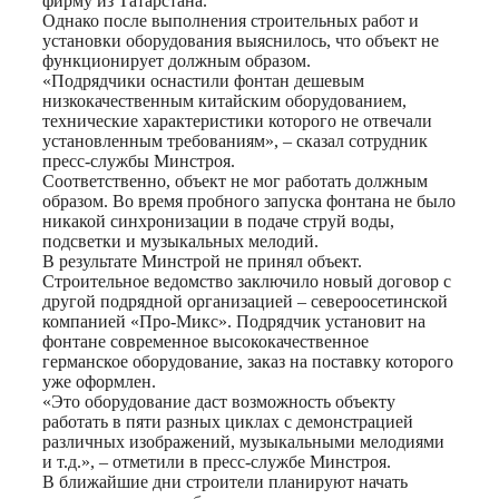
фирму из Татарстана.
Однако после выполнения строительных работ и
установки оборудования выяснилось, что объект не
функционирует должным образом.
«Подрядчики оснастили фонтан дешевым
низкокачественным китайским оборудованием,
технические характеристики которого не отвечали
установленным требованиям», – сказал сотрудник
пресс-службы Минстроя.
Соответственно, объект не мог работать должным
образом. Во время пробного запуска фонтана не было
никакой синхронизации в подаче струй воды,
подсветки и музыкальных мелодий.
В результате Минстрой не принял объект.
Строительное ведомство заключило новый договор с
другой подрядной организацией – североосетинской
компанией «Про-Микс». Подрядчик установит на
фонтане современное высококачественное
германское оборудование, заказ на поставку которого
уже оформлен.
«Это оборудование даст возможность объекту
работать в пяти разных циклах с демонстрацией
различных изображений, музыкальными мелодиями
и т.д.», – отметили в пресс-службе Минстроя.
В ближайшие дни строители планируют начать