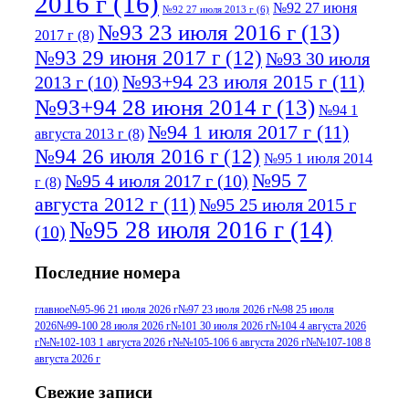
2016 г
(16)
№92 27 июня
№92 27 июля 2013 г
(6)
№93 23 июля 2016 г
(13)
2017 г
(8)
№93 29 июня 2017 г
(12)
№93 30 июля
№93+94 23 июля 2015 г
(11)
2013 г
(10)
№93+94 28 июня 2014 г
(13)
№94 1
№94 1 июля 2017 г
(11)
августа 2013 г
(8)
№94 26 июля 2016 г
(12)
№95 1 июля 2014
№95 7
№95 4 июля 2017 г
(10)
г
(8)
августа 2012 г
(11)
№95 25 июля 2015 г
№95 28 июля 2016 г
(14)
(10)
№95+96 3 августа 2013 г
(11)
№96 6
Последние номера
№96 9 августа 2012
июля 2017 г
(11)
г
(13)
№96+97 3
№96 28 июля 2015 г
(9)
главное
№95-96 21 июля 2026 г
№97 23 июля 2026 г
№98 25 июля
2026
№99-100 28 июля 2026 г
№101 30 июля 2026 г
№104 4 августа 2026
№96+97 30 июля
июля 2014 г
(10)
г
№№102-103 1 августа 2026 г
№№105-106 6 августа 2026 г
№№107-108 8
2016 г
(13)
№97 8
августа 2026 г
№97 6 августа 2013 г
(6)
№97 11 августа
июля 2017 г
(13)
Свежие записи