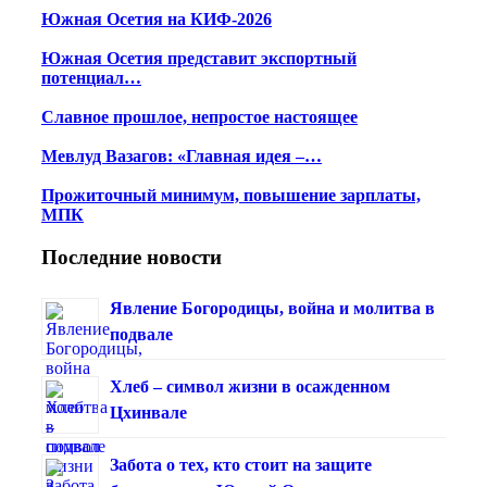
Южная Осетия на КИФ-2026
Южная Осетия представит экспортный
потенциал…
Славное прошлое, непростое настоящее
Мевлуд Вазагов: «Главная идея –…
Прожиточный минимум, повышение зарплаты,
МПК
Последние новости
Явление Богородицы, война и молитва в
подвале
Хлеб – символ жизни в осажденном
Цхинвале
Забота о тех, кто стоит на защите