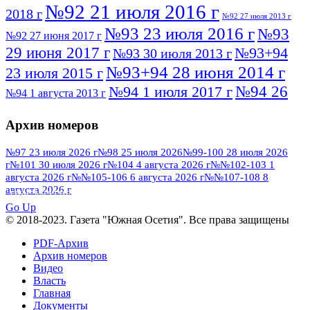
№92 21 июля 2016 г
2018 г
№92 27 июля 2013 г
№93 23 июля 2016 г
№93
№92 27 июня 2017 г
29 июня 2017 г
№93+94
№93 30 июля 2013 г
№93+94 28 июня 2014 г
23 июля 2015 г
№94 26
№94 1 июля 2017 г
№94 1 августа 2013 г
июля 2016 г
№95 4 июля 2017 г
№95 1 июля 2014 г
Архив номеров
№95 7 августа 2012 г
№95 25 июля 2015 г
№95 28 июля 2016 г
№95+96 3 августа
№97 23 июля 2026 г
№98 25 июля 2026
№99-100 28 июля 2026
г
№101 30 июля 2026 г
№104 4 августа 2026 г
№№102-103 1
№96 9 августа
2013 г
№96 6 июля 2017 г
августа 2026 г
№№105-106 6 августа 2026 г
№№107-108 8
2012 г
№96+97 3 июля 2014 г
августа 2026 г
№96 28 июля 2015 г
ПОСМОТРЕТЬ ВСЕ
№96+97 30 июля 2016 г
№97
Go Up
№97 6 августа 2013 г
© 2018-2023. Газета "Южная Осетия". Все права защищены
№97 11 августа 2012 г
8 июля 2017 г
PDF-Архив
№97 30 июля 2015 г
№98 1 августа 2015 г
Архив номеров
Видео
№98 2 августа 2016 г
№98 5 июля 2014 г
№98 8
Власть
№98 14 августа 2012 г
августа 2013 г
Главная
Документы