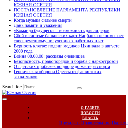
ЮЖНАЯ ОСЕТИЯ
ПОСТАНОВЛЕНИЕ ПАРЛАМЕНТА РЕСПУБЛИКИ
ЮЖНАЯ ОСЕТИЯ
Когда музыка сильнее смерти
Дань памяти и уважения
«Команда будущего» – возможность для лидеров
Сбой в системе банковских карт Нацбанка не помешает
своевременному получению заработных плат
Верность клятве: подвиг медиков Цхинвала в августе
2008 года
Война 08.08.08: рассказы очевидцев
Безопасность, правопорядок и борьба с наркоугрозой
От детских пробежек во дворе до мастера спорта
Героическая оборона Одессы от фашистских
захватчиков
Search for:
О ГАЗЕТЕ
НОВОСТИ
ВЛАСТЬ
Президент
Правительство
Парлам