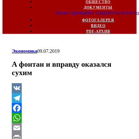
ОБЩЕСТВО
ДОКУМЕНТЫ
Указы Президента
Документы
Постано
ФОТОГАЛЕРЕЯ
ВИДЕО
PDF-АРХИВ
Экономика
09.07.2019
А фонтан и вправду оказался
сухим
VK
Telegram
Facebook
WhatsApp
Email