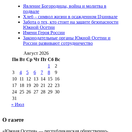
2012 г
(15)
№97 30 июля 2015 г
Явление Богородицы, война и молитва в
(15)
подвале
№98 1 августа 2015 г
(10)
№98 2
Хлеб – символ жизни в осажденном Цхинвале
августа 2016 г
(10)
№98 5 июля 2014 г
(10)
Забота о тех, кто стоит на защите безопасности
№98 14
Южной Осетии
№98 8 августа 2013 г
(9)
Имени Героя России
августа 2012 г
(14)
Законодательные органы Южной Осетии и
№98+99 11 июля
России развивают сотрудничество
№99 4 августа
2017 г
(9)
№99 4 августа 2015 г
(6)
2016 г
(12)
№99 16
Август 2026
№99 8 июля 2014 г
(9)
Пн
Вт
Ср
Чт
Пт
Сб
Вс
№99+100 10
августа 2012 г
(11)
1
2
августа 2013 г
(12)
3
4
5
6
7
8
9
10
11
12
13
14
15
16
17
18
19
20
21
22
23
24
25
26
27
28
29
30
31
« Июл
О газете
«Южная Осетия» — республиканская общественно-