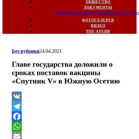
ОБЩЕСТВО
ДОКУМЕНТЫ
Указы Президента
Документы
Постано
ФОТОГАЛЕРЕЯ
ВИДЕО
PDF-АРХИВ
Без рубрики
24.04.2021
Главе государства доложили о
сроках поставок вакцины
«Спутник V» в Южную Осетию
VK
Telegram
Facebook
WhatsApp