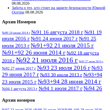
08.08.2026
Забота о тех, кто стоит на защите безопасности Южной
Осетии
08.08.2026
Архив Номеров
№91 16 августа 2018 г
№91 19
№90 24 июня 2014 г
июля 2016 г
№91 24 июня 2017 г
№91 25
№91+92 21 июля 2015 г
июля 2013 г
№91+92 26 июня 2014 г
№92 18 августа
№92 21 июля 2016 г
2018 г
№92 27 июля 2013 г
№93 23 июля 2016 г
№93
№92 27 июня 2017 г
29 июня 2017 г
№93+94
№93 30 июля 2013 г
№93+94 28 июня 2014 г
23 июля 2015 г
№94 26
№94 1 июля 2017 г
№94 1 августа 2013 г
июля 2016 г
№95 4 июля 2017 г
№95 1 июля 2014 г
Архив номеров
№95 7 августа 2012 г
№95 25 июля 2015 г
№95 28 июля 2016 г
№95+96 3 августа
№97 23 июля 2026 г
№98 25 июля 2026
№99-100 28 июля 2026