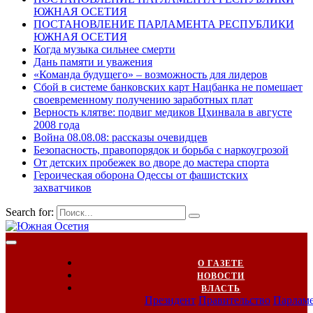
ЮЖНАЯ ОСЕТИЯ
ПОСТАНОВЛЕНИЕ ПАРЛАМЕНТА РЕСПУБЛИКИ
ЮЖНАЯ ОСЕТИЯ
Когда музыка сильнее смерти
Дань памяти и уважения
«Команда будущего» – возможность для лидеров
Сбой в системе банковских карт Нацбанка не помешает
своевременному получению заработных плат
Верность клятве: подвиг медиков Цхинвала в августе
2008 года
Война 08.08.08: рассказы очевидцев
Безопасность, правопорядок и борьба с наркоугрозой
От детских пробежек во дворе до мастера спорта
Героическая оборона Одессы от фашистских
захватчиков
Search for:
О ГАЗЕТЕ
НОВОСТИ
ВЛАСТЬ
Президент
Правительство
Парлам