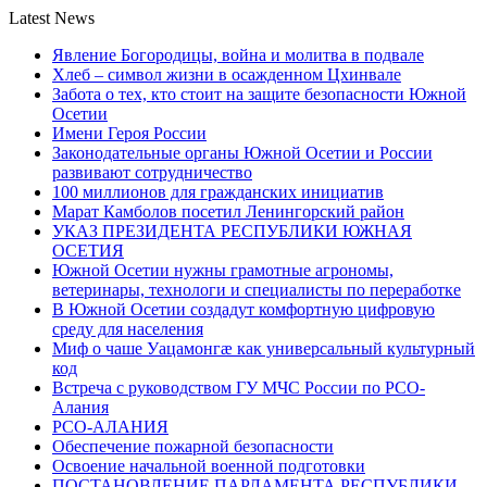
Latest News
Явление Богородицы, война и молитва в подвале
Хлеб – символ жизни в осажденном Цхинвале
Забота о тех, кто стоит на защите безопасности Южной
Осетии
Имени Героя России
Законодательные органы Южной Осетии и России
развивают сотрудничество
100 миллионов для гражданских инициатив
Марат Камболов посетил Ленингорский район
УКАЗ ПРЕЗИДЕНТА РЕСПУБЛИКИ ЮЖНАЯ
ОСЕТИЯ
Южной Осетии нужны грамотные агрономы,
ветеринары, технологи и специалисты по переработке
В Южной Осетии создадут комфортную цифровую
среду для населения
Миф о чаше Уацамонгæ как универсальный культурный
код
Встреча с руководством ГУ МЧС России по РСО-
Алания
РСО-АЛАНИЯ
Обеспечение пожарной безопасности
Освоение начальной военной подготовки
ПОСТАНОВЛЕНИЕ ПАРЛАМЕНТА РЕСПУБЛИКИ