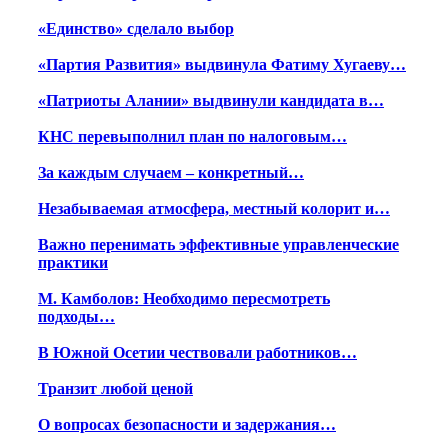
«Единство» сделало выбор
«Партия Развития» выдвинула Фатиму Хугаеву…
«Патриоты Алании» выдвинули кандидата в…
КНС перевыполнил план по налоговым…
За каждым случаем – конкретный…
Незабываемая атмосфера, местный колорит и…
Важно перенимать эффективные управленческие
практики
М. Камболов: Необходимо пересмотреть
подходы…
В Южной Осетии чествовали работников…
Транзит любой ценой
О вопросах безопасности и задержания…