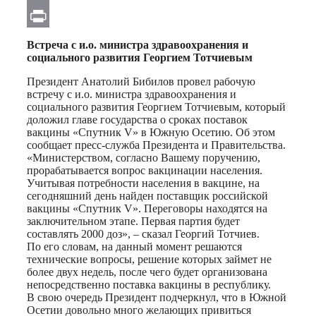
Email
Print
Встреча с и.о. министра здравоохранения и
социального развития Георгием Тотчиевым
Президент Анатолий Бибилов провел рабочую
встречу с и.о. министра здравоохранения и
социального развития Георгием Тотчиевым, который
доложил главе государства о сроках поставок
вакцины «Спутник V» в Южную Осетию. Об этом
сообщает пресс-служба Президента и Правительства.
«Министерством, согласно Вашему поручению,
прорабатывается вопрос вакцинации населения.
Учитывая потребности населения в вакцине, на
сегодняшний день найден поставщик российской
вакцины «Спутник V». Переговоры находятся на
заключительном этапе. Первая партия будет
составлять 2000 доз», – сказал Георгий Тотчиев.
По его словам, на данный момент решаются
технические вопросы, решение которых займет не
более двух недель, после чего будет организована
непосредственно поставка вакцины в республику.
В свою очередь Президент подчеркнул, что в Южной
Осетии довольно много желающих привиться