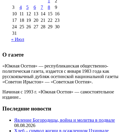
1
2
августа 2013 г
(12)
3
4
5
6
7
8
9
10
11
12
13
14
15
16
17
18
19
20
21
22
23
24
25
26
27
28
29
30
31
« Июл
О газете
«Южная Осетия» — республиканская общественно-
политическая газета, издается с января 1983 года как
русскоязычный дубляж осетинской национальной газеты
«Советон Ирыстон» — «Советская Осетия».
Начиная с 1993 г. «Южная Осетия» — самостоятельное
издание..
Последние новости
Явление Богородицы, война и молитва в подвале
08.08.2026
Хлеб – символ жизни в осажденном Цхинвале