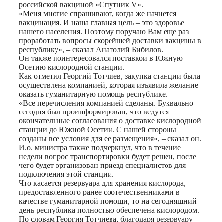
российской вакциной «Спутник V».
«Меня многие спрашивают, когда же начнется
вакцинация. И наша главная цель – это здоровье
нашего населения. Поэтому поручаю Вам еще раз
проработать вопросы скорейшей доставки вакцины в
республику», – сказал Анатолий Бибилов.
Он также поинтересовался поставкой в Южную
Осетию кислородной станции.
Как отметил Георгий Тотчиев, закупка станции была
осуществлена компанией, которая изъявила желание
оказать гуманитарную помощь республике.
«Все перечисления компанией сделаны. Буквально
сегодня был проинформирован, что ведутся
окончательные согласования о доставке кислородной
станции до Южной Осетии. С нашей стороны
созданы все условия для ее размещения», – сказал он.
И.о. министра также подчеркнул, что в течение
недели вопрос транспортировки будет решен, после
чего будет организован приезд специалистов для
подключения этой станции.
Что касается резервуара для хранения кислорода,
предоставленного ранее соотечественниками в
качестве гуманитарной помощи, то на сегодняшний
день республика полностью обеспечена кислородом.
По словам Георгия Тотчиева, благодаря резервуару