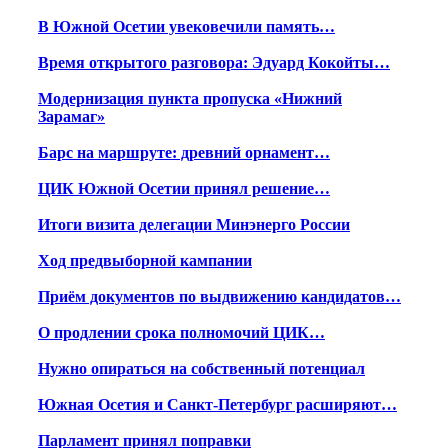
В Южной Осетии увековечили память…
Время открытого разговора: Эдуард Кокойты…
Модернизация пункта пропуска «Нижний
Зарамаг»
Барс на маршруте: древний орнамент…
ЦИК Южной Осетии принял решение…
Итоги визита делегации Минэнерго России
Ход предвыборной кампании
Приём документов по выдвижению кандидатов…
О продлении срока полномочий ЦИК…
Нужно опираться на собственный потенциал
Южная Осетия и Санкт-Петербург расширяют…
Парламент принял поправки