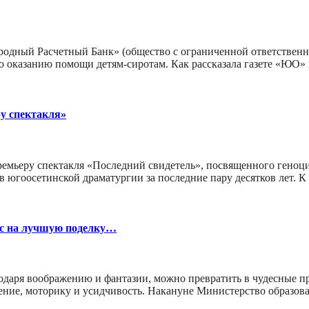
одный Расчетный Банк» (общество с ограниченной ответственн
оказанию помощи детям-сиротам. Как рассказала газете «ЮО» 
у спектакля»
мьеру спектакля «Последний свидетель», посвященного геноцид
 югоосетинской драматургии за последние пару десятков лет. К
рс на лучшую поделку…
одаря воображению и фантазии, можно превратить в чудесные пр
ление, моторику и усидчивость. Накануне Министерство образо