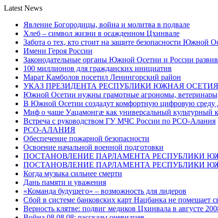
Latest News
Явление Богородицы, война и молитва в подвале
Хлеб – символ жизни в осажденном Цхинвале
Забота о тех, кто стоит на защите безопасности Южной О
Имени Героя России
Законодательные органы Южной Осетии и России развив
100 миллионов для гражданских инициатив
Марат Камболов посетил Ленингорский район
УКАЗ ПРЕЗИДЕНТА РЕСПУБЛИКИ ЮЖНАЯ ОСЕТИ
Южной Осетии нужны грамотные агрономы, ветеринары, 
В Южной Осетии создадут комфортную цифровую среду 
Миф о чаше Уацамонгæ как универсальный культурный 
Встреча с руководством ГУ МЧС России по РСО-Алания
РСО-АЛАНИЯ
Обеспечение пожарной безопасности
Освоение начальной военной подготовки
ПОСТАНОВЛЕНИЕ ПАРЛАМЕНТА РЕСПУБЛИКИ Ю
ПОСТАНОВЛЕНИЕ ПАРЛАМЕНТА РЕСПУБЛИКИ Ю
Когда музыка сильнее смерти
Дань памяти и уважения
«Команда будущего» – возможность для лидеров
Сбой в системе банковских карт Нацбанка не помешает 
Верность клятве: подвиг медиков Цхинвала в августе 200
Война 08.08.08: рассказы очевидцев