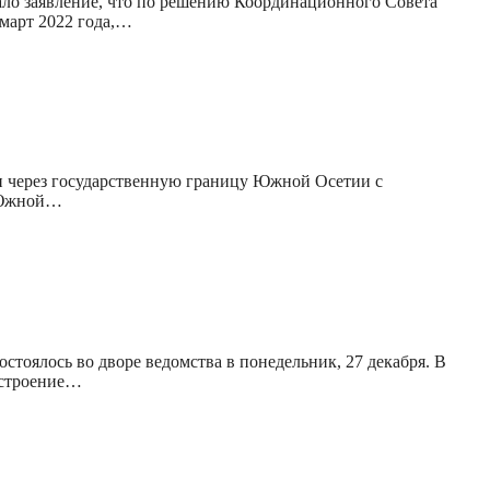
ло заявление, что по решению Координационного Совета
март 2022 года,…
и через государственную границу Южной Осетии с
а Южной…
оялось во дворе ведомства в понедельник, 27 декабря. В
остроение…