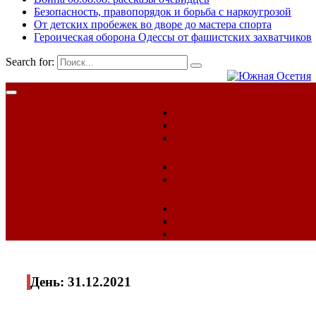
Безопасность, правопорядок и борьба с наркоугрозой
От детских пробежек во дворе до мастера спорта
Героическая оборона Одессы от фашистских захватчиков
Search for:
День:
31.12.2021