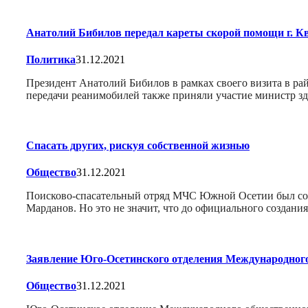
Анатолий Бибилов передал кареты скорой помощи г. 
Политика
31.12.2021
Президент Анатолий Бибилов в рамках своего визита в рай
передачи реанимобилей также приняли участие министр з
Спасать других, рискуя собственной жизнью
Общество
31.12.2021
Поисково-спасательный отряд МЧС Южной Осетии был созда
Марданов. Но это не значит, что до официального создан
Заявление Юго-Осетинского отделения Международно
Общество
31.12.2021