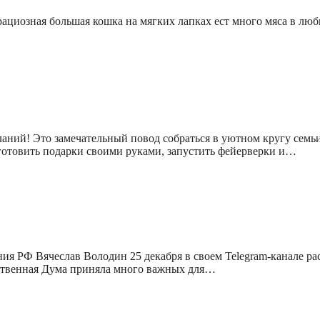
грациозная большая кошка на мягких лапках ест много мяса в лю
аний! Это замечательный повод собраться в уютном кругу семьи
готовить подарки своими руками, запустить фейерверки и…
я РФ Вячеслав Володин 25 декабря в своем Telegram-канале рас
рственная Дума приняла много важных для…