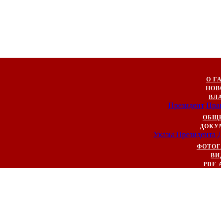
О Г
НОВ
ВЛ
Президент
Пра
ОБЩ
ДОКУ
Указы Президента
ФОТОГ
ВИ
PDF-