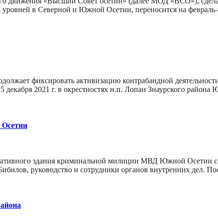
о движения «Высший Совет осетин» (далее МОД «ВСО»), сдела
уровней в Северной и Южной Осетии, переносится на февраль-
одолжает фиксировать активизацию контрабандной деятельност
 15 декабря 2021 г. в окрестностях н.п. Лопан Знаурского район
 Осетии
ативного здания криминальной милиции МВД Южной Осетии сост
ибилов, руководство и сотрудники органов внутренних дел. П
района