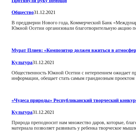
Протянули руку помощи
Общество
31.12.2021
В преддверии Нового года, Коммерческий Банк «Междунар
Южной Осетии организовали благотворительную акцию по 
Мурат Плиев: «Композитор должен вжиться в атмосфер
Культура
31.12.2021
Общественность Южной Осетии с нетерпением ожидает пре
информации, обещает стать самым грандиозным проектом в
«Чудеса природы» Республиканский творческий конку
Культура
31.12.2021
Природа преподносит нам множество даров, которые, благ
материала позволяет развивать у ребенка творческое мыш