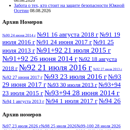
08.08.2026
Забота о тех, кто стоит на защите безопасности Южной
Осетии
08.08.2026
Архив Номеров
№91 16 августа 2018 г
№91 19
№90 24 июня 2014 г
июля 2016 г
№91 24 июня 2017 г
№91 25
№91+92 21 июля 2015 г
июля 2013 г
№91+92 26 июня 2014 г
№92 18 августа
№92 21 июля 2016 г
2018 г
№92 27 июля 2013 г
№93 23 июля 2016 г
№93
№92 27 июня 2017 г
29 июня 2017 г
№93+94
№93 30 июля 2013 г
№93+94 28 июня 2014 г
23 июля 2015 г
№94 26
№94 1 июля 2017 г
№94 1 августа 2013 г
июля 2016 г
№95 4 июля 2017 г
№95 1 июля 2014 г
Архив номеров
№95 7 августа 2012 г
№95 25 июля 2015 г
№95 28 июля 2016 г
№95+96 3 августа
№97 23 июля 2026 г
№98 25 июля 2026
№99-100 28 июля 2026