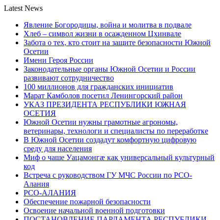
Latest News
Явление Богородицы, война и молитва в подвале
Хлеб – символ жизни в осажденном Цхинвале
Забота о тех, кто стоит на защите безопасности Южной
Осетии
Имени Героя России
Законодательные органы Южной Осетии и России
развивают сотрудничество
100 миллионов для гражданских инициатив
Марат Камболов посетил Ленингорский район
УКАЗ ПРЕЗИДЕНТА РЕСПУБЛИКИ ЮЖНАЯ
ОСЕТИЯ
Южной Осетии нужны грамотные агрономы,
ветеринары, технологи и специалисты по переработке
В Южной Осетии создадут комфортную цифровую
среду для населения
Миф о чаше Уацамонгæ как универсальный культурный
код
Встреча с руководством ГУ МЧС России по РСО-
Алания
РСО-АЛАНИЯ
Обеспечение пожарной безопасности
Освоение начальной военной подготовки
ПОСТАНОВЛЕНИЕ ПАРЛАМЕНТА РЕСПУБЛИКИ