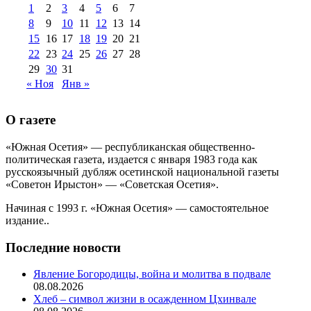
1
2
3
4
5
6
7
августа 2013 г
(12)
8
9
10
11
12
13
14
15
16
17
18
19
20
21
22
23
24
25
26
27
28
29
30
31
« Ноя
Янв »
О газете
«Южная Осетия» — республиканская общественно-
политическая газета, издается с января 1983 года как
русскоязычный дубляж осетинской национальной газеты
«Советон Ирыстон» — «Советская Осетия».
Начиная с 1993 г. «Южная Осетия» — самостоятельное
издание..
Последние новости
Явление Богородицы, война и молитва в подвале
08.08.2026
Хлеб – символ жизни в осажденном Цхинвале