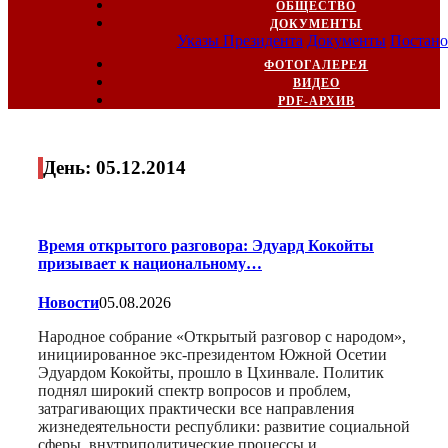
ОБЩЕСТВО
ДОКУМЕНТЫ
Указы Президента
Документы
Постано
ФОТОГАЛЕРЕЯ
ВИДЕО
PDF-АРХИВ
День:
05.12.2014
Время открытого разговора: Эдуард Кокойты
призывает к национальному…
Новости
05.08.2026
Народное собрание «Открытый разговор с народом»,
инициированное экс-президентом Южной Осетии
Эдуардом Кокойты, прошло в Цхинвале. Политик
поднял широкий спектр вопросов и проблем,
затрагивающих практически все направления
жизнедеятельности республики: развитие социальной
сферы, внутриполитические процессы и