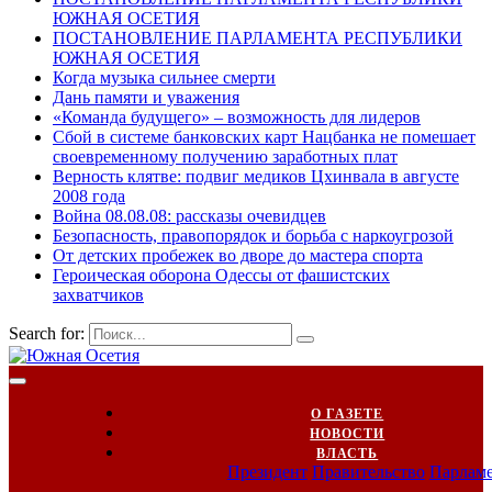
ЮЖНАЯ ОСЕТИЯ
ПОСТАНОВЛЕНИЕ ПАРЛАМЕНТА РЕСПУБЛИКИ
ЮЖНАЯ ОСЕТИЯ
Когда музыка сильнее смерти
Дань памяти и уважения
«Команда будущего» – возможность для лидеров
Сбой в системе банковских карт Нацбанка не помешает
своевременному получению заработных плат
Верность клятве: подвиг медиков Цхинвала в августе
2008 года
Война 08.08.08: рассказы очевидцев
Безопасность, правопорядок и борьба с наркоугрозой
От детских пробежек во дворе до мастера спорта
Героическая оборона Одессы от фашистских
захватчиков
Search for:
О ГАЗЕТЕ
НОВОСТИ
ВЛАСТЬ
Президент
Правительство
Парлам