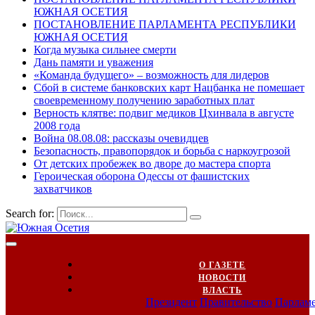
ЮЖНАЯ ОСЕТИЯ
ПОСТАНОВЛЕНИЕ ПАРЛАМЕНТА РЕСПУБЛИКИ
ЮЖНАЯ ОСЕТИЯ
Когда музыка сильнее смерти
Дань памяти и уважения
«Команда будущего» – возможность для лидеров
Сбой в системе банковских карт Нацбанка не помешает
своевременному получению заработных плат
Верность клятве: подвиг медиков Цхинвала в августе
2008 года
Война 08.08.08: рассказы очевидцев
Безопасность, правопорядок и борьба с наркоугрозой
От детских пробежек во дворе до мастера спорта
Героическая оборона Одессы от фашистских
захватчиков
Search for:
О ГАЗЕТЕ
НОВОСТИ
ВЛАСТЬ
Президент
Правительство
Парлам