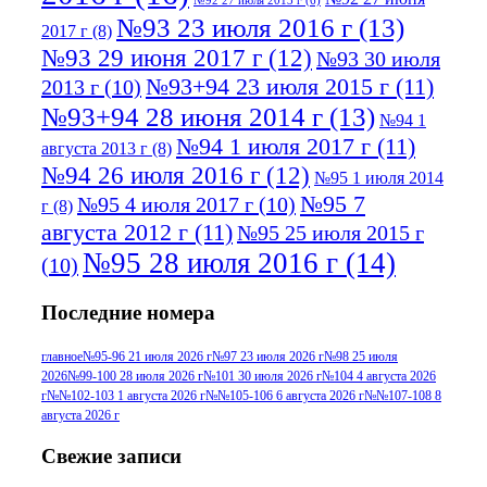
№92 27 июля 2013 г
(6)
№93 23 июля 2016 г
(13)
2017 г
(8)
№93 29 июня 2017 г
(12)
№93 30 июля
№93+94 23 июля 2015 г
(11)
2013 г
(10)
№93+94 28 июня 2014 г
(13)
№94 1
№94 1 июля 2017 г
(11)
августа 2013 г
(8)
№94 26 июля 2016 г
(12)
№95 1 июля 2014
№95 7
№95 4 июля 2017 г
(10)
г
(8)
августа 2012 г
(11)
№95 25 июля 2015 г
№95 28 июля 2016 г
(14)
(10)
№95+96 3 августа 2013 г
(11)
№96 6
Последние номера
№96 9 августа 2012
июля 2017 г
(11)
г
(13)
№96+97 3
№96 28 июля 2015 г
(9)
главное
№95-96 21 июля 2026 г
№97 23 июля 2026 г
№98 25 июля
2026
№99-100 28 июля 2026 г
№101 30 июля 2026 г
№104 4 августа 2026
№96+97 30 июля
июля 2014 г
(10)
г
№№102-103 1 августа 2026 г
№№105-106 6 августа 2026 г
№№107-108 8
2016 г
(13)
№97 8
августа 2026 г
№97 6 августа 2013 г
(6)
№97 11 августа
июля 2017 г
(13)
Свежие записи
2012 г
(15)
№97 30 июля 2015 г