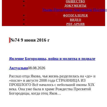
ОБЩЕСТВО
ДОКУМЕНТЫ
Указы Президента
Документы
Постано
ФОТОГАЛЕРЕЯ
ВИДЕО
PDF-АРХИВ
№74 9 июня 2016 г
Явление Богородицы, война и молитва в подвале
Актуально
08.08.2026
Рассказ отца Якова, чья жизнь разделилась на «до» и
«после» в августе 2008 года СТРАННИЦА ИЗ
ПРОШЛОГО Всё началось с небольшой иконы XIX
века. Она уже была в храме Рождества Пресвятой
Богородицы, когда отец Яков…