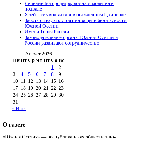
Явление Богородицы, война и молитва в
(15)
подвале
№98 1 августа 2015 г
(10)
№98 2
Хлеб – символ жизни в осажденном Цхинвале
августа 2016 г
(10)
№98 5 июля 2014 г
(10)
Забота о тех, кто стоит на защите безопасности
№98 14
Южной Осетии
№98 8 августа 2013 г
(9)
Имени Героя России
августа 2012 г
(14)
Законодательные органы Южной Осетии и
№98+99 11 июля
России развивают сотрудничество
№99 4 августа
2017 г
(9)
№99 4 августа 2015 г
(6)
2016 г
(12)
№99 16
Август 2026
№99 8 июля 2014 г
(9)
Пн
Вт
Ср
Чт
Пт
Сб
Вс
№99+100 10
августа 2012 г
(11)
1
2
августа 2013 г
(12)
3
4
5
6
7
8
9
10
11
12
13
14
15
16
17
18
19
20
21
22
23
24
25
26
27
28
29
30
31
« Июл
О газете
«Южная Осетия» — республиканская общественно-