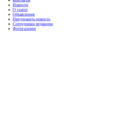
Контакты
августа 2016 г
№99 16
№99 8 июля 2014 г
Новости
О газете
№99+100 10 августа 2013 г
августа 2012 г
Объявления
Предложить новость
Сотрудники редакции
Фотогалерея