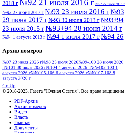
№92 21 июля 2016 г
2018 г
№92 27 июля 2013 г
№93 23 июля 2016 г
№93
№92 27 июня 2017 г
29 июня 2017 г
№93+94
№93 30 июля 2013 г
№93+94 28 июня 2014 г
23 июля 2015 г
№94 26
№94 1 июля 2017 г
№94 1 августа 2013 г
июля 2016 г
№95 4 июля 2017 г
№95 1 июля 2014 г
Архив номеров
№95 7 августа 2012 г
№95 25 июля 2015 г
№95 28 июля 2016 г
№95+96 3 августа
№97 23 июля 2026 г
№98 25 июля 2026
№99-100 28 июля 2026
г
№101 30 июля 2026 г
№104 4 августа 2026 г
№№102-103 1
№96 9 августа
2013 г
№96 6 июля 2017 г
августа 2026 г
№№105-106 6 августа 2026 г
№№107-108 8
2012 г
№96+97 3 июля 2014 г
августа 2026 г
№96 28 июля 2015 г
ПОСМОТРЕТЬ ВСЕ
№96+97 30 июля 2016 г
№97
Go Up
№97 6 августа 2013 г
© 2018-2023. Газета "Южная Осетия". Все права защищены
№97 11 августа 2012 г
8 июля 2017 г
PDF-Архив
№97 30 июля 2015 г
№98 1 августа 2015 г
Архив номеров
Видео
№98 2 августа 2016 г
№98 5 июля 2014 г
№98 8
Власть
№98 14 августа 2012 г
августа 2013 г
Главная
Документы
№99 4
№98+99 11 июля 2017 г
№99 4 августа 2015 г