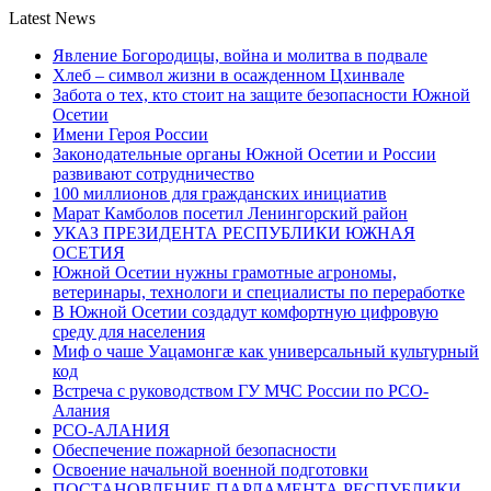
Latest News
Явление Богородицы, война и молитва в подвале
Хлеб – символ жизни в осажденном Цхинвале
Забота о тех, кто стоит на защите безопасности Южной
Осетии
Имени Героя России
Законодательные органы Южной Осетии и России
развивают сотрудничество
100 миллионов для гражданских инициатив
Марат Камболов посетил Ленингорский район
УКАЗ ПРЕЗИДЕНТА РЕСПУБЛИКИ ЮЖНАЯ
ОСЕТИЯ
Южной Осетии нужны грамотные агрономы,
ветеринары, технологи и специалисты по переработке
В Южной Осетии создадут комфортную цифровую
среду для населения
Миф о чаше Уацамонгæ как универсальный культурный
код
Встреча с руководством ГУ МЧС России по РСО-
Алания
РСО-АЛАНИЯ
Обеспечение пожарной безопасности
Освоение начальной военной подготовки
ПОСТАНОВЛЕНИЕ ПАРЛАМЕНТА РЕСПУБЛИКИ