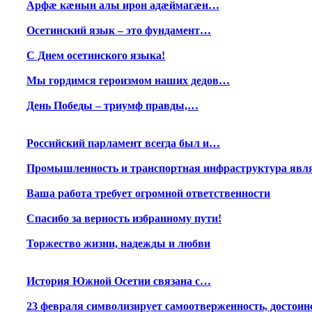
Арфæ кæнын алы ирон адæймагæн…
Осетинский язык – это фундамент…
С Днем осетинского языка!
Мы гордимся героизмом наших дедов…
День Победы – триумф правды,…
Российский парламент всегда был и…
Промышленность и транспортная инфраструктура яв
Ваша работа требует огромной ответственности
Спасибо за верность избранному пути!
Торжество жизни, надежды и любви
История Южной Осетии связана с…
23 февраля символизирует самоотверженность, достои