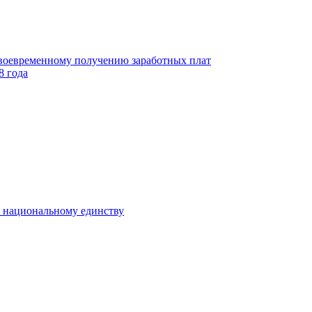
своевременному получению заработных плат
8 года
к национальному единству