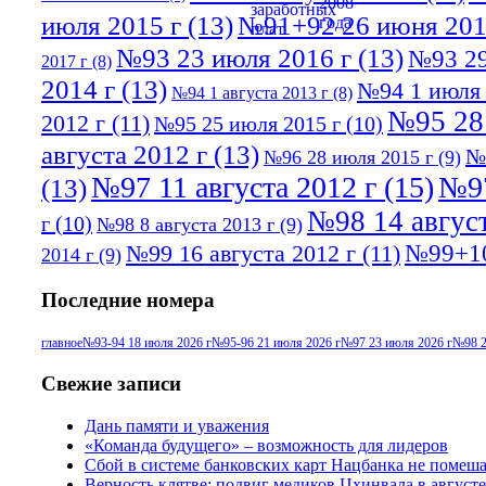
июля 2015 г
(13)
№91+92 26 июня 201
№93 23 июля 2016 г
(13)
№93 29
2017 г
(8)
2014 г
(13)
№94 1 июля 
№94 1 августа 2013 г
(8)
№95 28
2012 г
(11)
№95 25 июля 2015 г
(10)
августа 2012 г
(13)
№
№96 28 июля 2015 г
(9)
№97 11 августа 2012 г
(15)
№97
(13)
№98 14 август
г
(10)
№98 8 августа 2013 г
(9)
№99+10
№99 16 августа 2012 г
(11)
2014 г
(9)
Последние номера
главное
№93-94 18 июля 2026 г
№95-96 21 июля 2026 г
№97 23 июля 2026 г
№98 2
Свежие записи
Дань памяти и уважения
«Команда будущего» – возможность для лидеров
Сбой в системе банковских карт Нацбанка не помеш
Верность клятве: подвиг медиков Цхинвала в августе