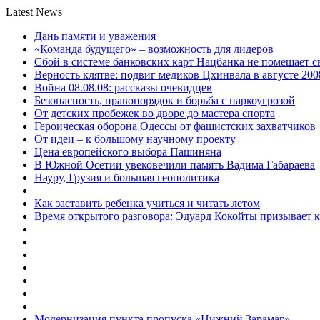
Latest News
Дань памяти и уважения
«Команда будущего» – возможность для лидеров
Сбой в системе банковских карт Нацбанка не помешает 
Верность клятве: подвиг медиков Цхинвала в августе 200
Война 08.08.08: рассказы очевидцев
Безопасность, правопорядок и борьба с наркоугрозой
От детских пробежек во дворе до мастера спорта
Героическая оборона Одессы от фашистских захватчиков
От идеи – к большому научному проекту
Цена европейского выбора Пашиняна
В Южной Осетии увековечили память Вадима Габараева
Науру, Грузия и большая геополитика
Как заставить ребенка учиться и читать летом
Время открытого разговора: Эдуард Кокойты призывает 
Модернизация пункта пропуска «Нижний Зарамаг»