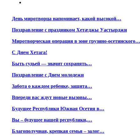
День миротворца напоминает, какой высокой…
Поздравление с праздником Хетæджы Уастырджи
Миротворческая операция в зоне грузино-осетинского
С Днем Хетага!
Быть судьей — значит сохранять…
Поздравление с Днем молодежи
Забота о каждом ребенке, защита…
Впереди вас ждут новые вызовы…
Будущее Республики Южная Осетия в…
Вы – будущее нашей республики,…
Благополучная, крепкая семья – залог…