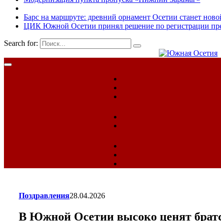
Барс на маршруте: древний орнамент Осетии станет ново
ЦИК Южной Осетии принял решение по регистрации пред
Search for:
Поздравления
28.04.2026
В Южной Осетии высоко ценят брат