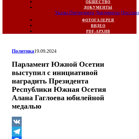
ОБЩЕСТВО
ДОКУМЕНТЫ
Указы Президента
Документы
Постано
ФОТОГАЛЕРЕЯ
ВИДЕО
PDF-АРХИВ
Политика
19.09.2024
Парламент Южной Осетии
выступил с инициативой
наградить Президента
Республики Южная Осетия
Алана Гаглоева юбилейной
медалью
VK