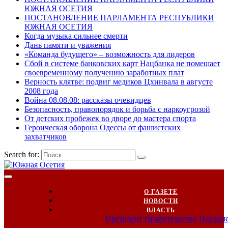
ЮЖНАЯ ОСЕТИЯ
ПОСТАНОВЛЕНИЕ ПАРЛАМЕНТА РЕСПУБЛИКИ
ЮЖНАЯ ОСЕТИЯ
Когда музыка сильнее смерти
Дань памяти и уважения
«Команда будущего» – возможность для лидеров
Сбой в системе банковских карт Нацбанка не помешает
своевременному получению заработных плат
Верность клятве: подвиг медиков Цхинвала в августе
2008 года
Война 08.08.08: рассказы очевидцев
Безопасность, правопорядок и борьба с наркоугрозой
От детских пробежек во дворе до мастера спорта
Героическая оборона Одессы от фашистских
захватчиков
Search for:
О ГАЗЕТЕ
НОВОСТИ
ВЛАСТЬ
Президент
Правительство
Парлам