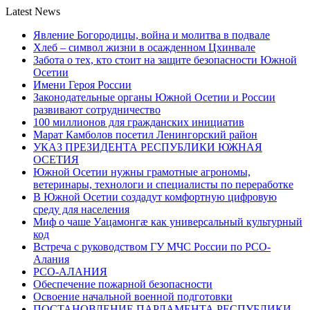
Latest News
Явление Богородицы, война и молитва в подвале
Хлеб – символ жизни в осажденном Цхинвале
Забота о тех, кто стоит на защите безопасности Южной
Осетии
Имени Героя России
Законодательные органы Южной Осетии и России
развивают сотрудничество
100 миллионов для гражданских инициатив
Марат Камболов посетил Ленингорский район
УКАЗ ПРЕЗИДЕНТА РЕСПУБЛИКИ ЮЖНАЯ
ОСЕТИЯ
Южной Осетии нужны грамотные агрономы,
ветеринары, технологи и специалисты по переработке
В Южной Осетии создадут комфортную цифровую
среду для населения
Миф о чаше Уацамонгæ как универсальный культурный
код
Встреча с руководством ГУ МЧС России по РСО-
Алания
РСО-АЛАНИЯ
Обеспечение пожарной безопасности
Освоение начальной военной подготовки
ПОСТАНОВЛЕНИЕ ПАРЛАМЕНТА РЕСПУБЛИКИ