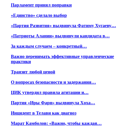
Парламент принял поправки
«Единство» сделало выбор
«Партия Развития» выдвинула Фатиму Хугаеву…
«Патриоты Алании» выдвинули кандидата в…
За каждым случаем – конкретный…
Важно перенимать эффективные управленческие
практики
Транзит любой ценой
О вопросах безопасности и задержания…
ЦИК утвердил правила агитации и…
Партия «Иры Фарн» выдвинула Хоха…
Инцидент в Телави как диагноз
Марат Камболов: «Важно, чтобы каждая…