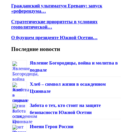
Гражданский ультиматум Еревану: запуск
«референдума…
Стратегические приоритеты в условиях
геополитической…
О будущем президенте Южной Осетии…
Последние новости
Явление Богородицы, война и молитва в
подвале
Хлеб – символ жизни в осажденном
Цхинвале
Забота о тех, кто стоит на защите
безопасности Южной Осетии
Имени Героя России