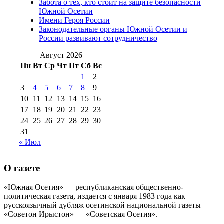
Забота о тех, кто стоит на защите безопасности
№98 14
Южной Осетии
№98 8 августа 2013 г
(9)
Имени Героя России
августа 2012 г
(14)
Законодательные органы Южной Осетии и
№98+99 11 июля
России развивают сотрудничество
№99 4 августа
2017 г
(9)
№99 4 августа 2015 г
(6)
2016 г
(12)
№99 16
Август 2026
№99 8 июля 2014 г
(9)
Пн
Вт
Ср
Чт
Пт
Сб
Вс
№99+100 10
августа 2012 г
(11)
1
2
августа 2013 г
(12)
3
4
5
6
7
8
9
10
11
12
13
14
15
16
17
18
19
20
21
22
23
24
25
26
27
28
29
30
31
« Июл
О газете
«Южная Осетия» — республиканская общественно-
политическая газета, издается с января 1983 года как
русскоязычный дубляж осетинской национальной газеты
«Советон Ирыстон» — «Советская Осетия».