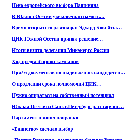
Цена европейского выбора Пашиняна
В Южной Осетии увековечили память…
Время открытого разговора: Эдуард Кокойты…
ЦИК Южной Осетии принял решение…
Итоги визита делегации Минэнерго России
Ход предвыборной кампании
Приём документов по выдвижению кандидатов…
О продлении срока полномочий ЦИК…
Нужно опираться на собственный потенциал
Южная Осетия и Санкт-Петербург расширяют…
Парламент принял поправки
«Единство» сделало выбор