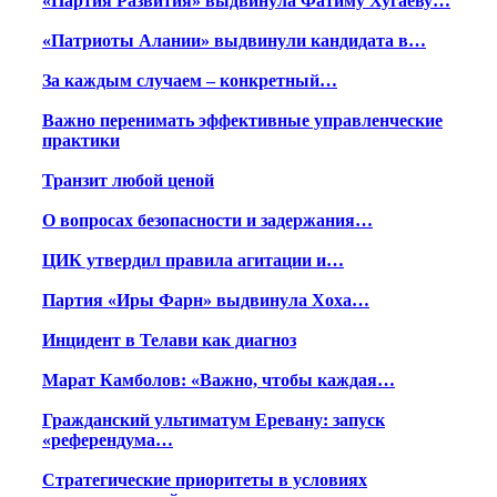
«Партия Развития» выдвинула Фатиму Хугаеву…
«Патриоты Алании» выдвинули кандидата в…
За каждым случаем – конкретный…
Важно перенимать эффективные управленческие
практики
Транзит любой ценой
О вопросах безопасности и задержания…
ЦИК утвердил правила агитации и…
Партия «Иры Фарн» выдвинула Хоха…
Инцидент в Телави как диагноз
Марат Камболов: «Важно, чтобы каждая…
Гражданский ультиматум Еревану: запуск
«референдума…
Стратегические приоритеты в условиях