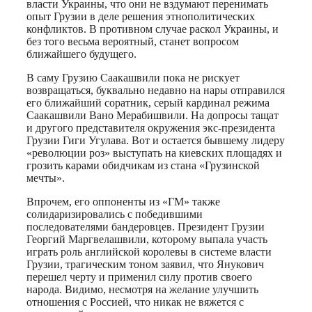
власти Украины, что они не вздумают перенимать
опыт Грузии в деле решения этнополитических
конфликтов. В противном случае раскол Украины, и
без того весьма вероятный, станет вопросом
ближайшего будущего.
В саму Грузию Саакашвили пока не рискует
возвращаться, буквально недавно на нары отправился
его ближайший соратник, серый кардинал режима
Саакашвили Вано Мерабишвили. На допросы тащат
и другого представителя окружения экс-президента
Грузии Гиги Угулава. Вот и остается бывшему лидеру
«революции роз» выступать на киевских площадях и
грозить карами обидчикам из стана «Грузинской
мечты».
Впрочем, его оппоненты из «ГМ» также
солидаризировались с победившими
последователями бандеровцев. Президент Грузии
Георгий Маргвелашвили, которому выпала участь
играть роль английской королевы в системе власти
Грузии, трагическим тоном заявил, что Янукович
перешел черту и применил силу против своего
народа. Видимо, несмотря на желание улучшить
отношения с Россией, что никак не вяжется с