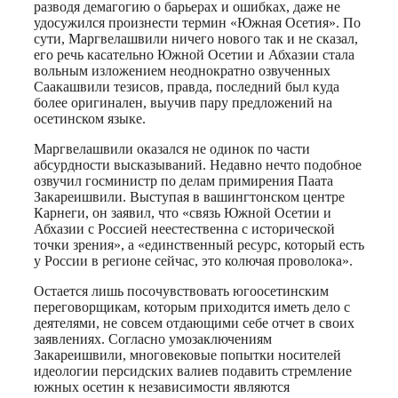
разводя демагогию о барьерах и ошибках, даже не
удосужился произнести термин «Южная Осетия». По
сути, Маргвелашвили ничего нового так и не сказал,
его речь касательно Южной Осетии и Абхазии стала
вольным изложением неоднократно озвученных
Саакашвили тезисов, правда, последний был куда
более оригинален, выучив пару предложений на
осетинском языке.
Маргвелашвили оказался не одинок по части
абсурдности высказываний. Недавно нечто подобное
озвучил госминистр по делам примирения Паата
Закареишвили. Выступая в вашингтонском центре
Карнеги, он заявил, что «связь Южной Осетии и
Абхазии с Россией неестественна с исторической
точки зрения», а «единственный ресурс, который есть
у России в регионе сейчас, это колючая проволока».
Остается лишь посочувствовать югоосетинским
переговорщикам, которым приходится иметь дело с
деятелями, не совсем отдающими себе отчет в своих
заявлениях. Согласно умозаключениям
Закареишвили, многовековые попытки носителей
идеологии персидских валиев подавить стремление
южных осетин к независимости являются