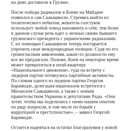
на днях доставили в Грузию.
После победы радикалов в Киеве на Майдане
появился и сам Саакашвили. Стремясь выйти из
политического небытия, жеватель галстуков
использует любой повод напомнить о себе, тем более
в данном случае речь идет о личных связях бывшего
грузинского президента с украинскими радикалами.
С их помощью Саакашвили теперь постарается
упрочить свои международные позиции. Судя по его
громогласным заявлениям, какие-то должности ему
все же предлагали. Похоже, Киев на некоторое время
может превратиться в штаб-квартиру
«Национального движения», туда на встречу с
лидером партии потянулись партийные активисты.
По словам одного из лидеров партии Георгия
Барамидзе, делегация националов встретится с
Михаилом Саакашвили, а также с новым
правительством Украины и депутатами Рады. «Они
хотят, чтобы мы поделились с ними нашим опытом
по ряду вопросов, в том числе по борьбе с
коррупцией и преступностью», – заявил Георгий
Барамидзе.
Остается надеяться на остатки благоразумия у новой