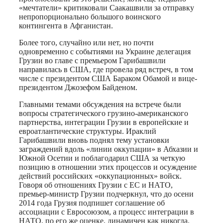
«мечтатели» критиковали Саакашвили за отправку
непропорционально большого воинского
контингента в Афганистан.
Более того, случайно или нет, но почти
одновременно с событиями на Украине делегация
Грузии во главе с премьером Гарибашвили
направилась в США, где провела ряд встреч, в том
числе с президентом США Бараком Обамой и вице-
президентом Джозефом Байденом.
Главными темами обсуждения на встрече были
вопросы стратегического грузино-американского
партнерства, интеграции Грузии в европейские и
евроатлантические структуры. Ираклий
Гарибашвили вновь поднял тему установки
заграждений вдоль «линии оккупации» в Абхазии и
Южной Осетии и поблагодарил США за четкую
позицию в отношении этих процессов и осуждение
действий российских «оккупационных» войск.
Говоря об отношениях Грузии с ЕС и НАТО,
премьер-министр Грузии подчеркнул, что до осени
2014 года Грузия подпишет соглашение об
ассоциации с Евросоюзом, а процесс интеграции в
НАТО, по его же оценке, динамичен как никогда.