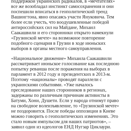
поддержкой украинских радикалов, в «мечтателях»
все же возобладал инстинкт самосохранения и они
поспешили вписаться в геополитический тренд
Вашингтона, явно опасаясь участи Януковича. Тем
более если учесть, что воодушевленные победой
антироссийских сил на Майдане, Михаил
Саакашвили и его сторонники открыто намекнули
«Грузинской мечте» на возможное повторение
подобного сценария в Грузии в ходе июньских
выборов в органы местного самоуправления.
«Национальное движение» Михаила Саакашвили
рассматривает июньское голосование как последнюю
попытку реванша после поражения на выборах в
парламент в 2012 году и президентских в 2013-м.
Поэтому «националы» проводят параллели с
украинскими событиями. «Уже началось
преследование наших сторонников в регионах,
задержаны по различным причинам активисты в
Батуми, Хони, Душети. Если у народа отнимут право
на свободное волеизъявление, то «Грузинской мечте»
не поздоровится. После победы оппозиции в Киеве
можно говорить о геополитических изменениях. Это
стало новым импульсом для наших патриотов», –
заявил один из идеологов ЕНД Нугзар Циклаури.