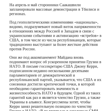
На апрель и май сторонники Саакашвили
запланировали массовые демонстрации в Тбилиси и
регионах.
Под геополитическими изменениями «националы»,
видимо, подразумевают новый виток напряженности
в отношениях между Россией и Западом в связи с
украинскими событиями и активизацию «ястребов» в
США, в том числе из числа республиканцев, которые
традиционно выступают за более жесткие действия
против России.
Они же под аккомпанемент Майдана вновь
поднимают вопрос об ускоренном принятии Грузии в
НАТО. В письме госсекретарю США Джону Керри,
подписанном недавно несколькими десятками
парламентариев от демократической и
республиканской партий, указывается, что США и их
союзники достигли критической точки, в которой
необходимо гарантировать значимость и
жизнеспособность НАТО в будущем. Одной из таких
гарантий как раз и является членство Грузии, а также
Украины в альянсе. Конгрессмены хотят, чтобы
Керри занял решительную позицию по членству
Грузии в НАТО. «В то время как в заголовках СМИ