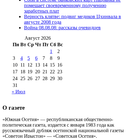
августа 2016 г
(10)
№98 5 июля 2014 г
(10)
помешает своевременному получению
№98 14
заработных плат
№98 8 августа 2013 г
(9)
Верность клятве: подвиг медиков Цхинвала в
августа 2012 г
(14)
августе 2008 года
№98+99 11 июля
Война 08.08.08: рассказы очевидцев
№99 4 августа
2017 г
(9)
№99 4 августа 2015 г
(6)
2016 г
(12)
№99 16
Август 2026
№99 8 июля 2014 г
(9)
Пн
Вт
Ср
Чт
Пт
Сб
Вс
№99+100 10
августа 2012 г
(11)
1
2
августа 2013 г
(12)
3
4
5
6
7
8
9
10
11
12
13
14
15
16
17
18
19
20
21
22
23
24
25
26
27
28
29
30
31
« Июл
О газете
«Южная Осетия» — республиканская общественно-
политическая газета, издается с января 1983 года как
русскоязычный дубляж осетинской национальной газеты
«Советон Ирыстон» — «Советская Осетия».