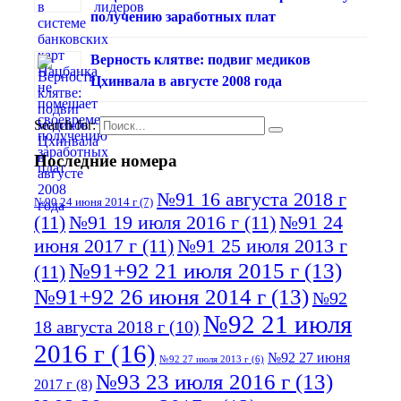
получению заработных плат
Верность клятве: подвиг медиков
Цхинвала в августе 2008 года
Search for:
Последние номера
№91 16 августа 2018 г
№90 24 июня 2014 г
(7)
(11)
№91 19 июля 2016 г
(11)
№91 24
июня 2017 г
(11)
№91 25 июля 2013 г
№91+92 21 июля 2015 г
(13)
(11)
№91+92 26 июня 2014 г
(13)
№92
№92 21 июля
18 августа 2018 г
(10)
2016 г
(16)
№92 27 июня
№92 27 июля 2013 г
(6)
№93 23 июля 2016 г
(13)
2017 г
(8)