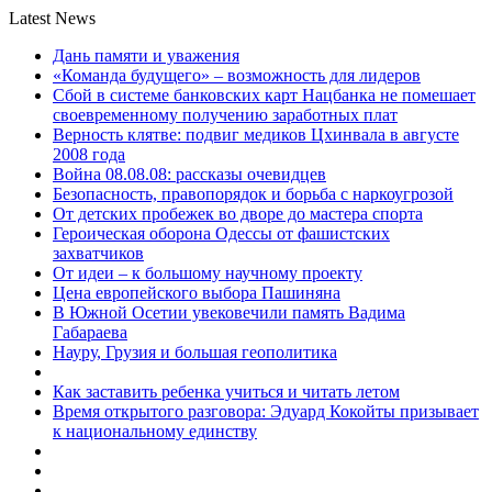
Latest News
Дань памяти и уважения
«Команда будущего» – возможность для лидеров
Сбой в системе банковских карт Нацбанка не помешает
своевременному получению заработных плат
Верность клятве: подвиг медиков Цхинвала в августе
2008 года
Война 08.08.08: рассказы очевидцев
Безопасность, правопорядок и борьба с наркоугрозой
От детских пробежек во дворе до мастера спорта
Героическая оборона Одессы от фашистских
захватчиков
От идеи – к большому научному проекту
Цена европейского выбора Пашиняна
В Южной Осетии увековечили память Вадима
Габараева
Науру, Грузия и большая геополитика
Как заставить ребенка учиться и читать летом
Время открытого разговора: Эдуард Кокойты призывает
к национальному единству