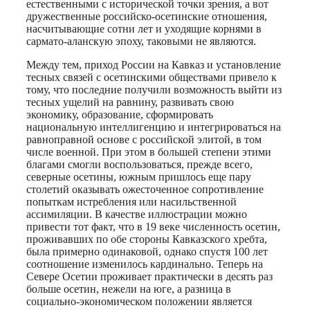
естественными с исторической точки зрения, а вот
дружественные российско-осетинские отношения,
насчитывающие сотни лет и уходящие корнями в
сармато-аланскую эпоху, таковыми не являются.
Между тем, приход России на Кавказ и установление
тесных связей с осетинскими обществами привело к
тому, что последние получили возможность выйти из
тесных ущелий на равнину, развивать свою
экономику, образование, сформировать
национальную интеллигенцию и интегрироваться на
равноправной основе с российской элитой, в том
числе военной. При этом в большей степени этими
благами смогли воспользоваться, прежде всего,
северные осетины, южным пришлось еще пару
столетий оказывать ожесточенное сопротивление
попыткам истребления или насильственной
ассимиляции. В качестве иллюстрации можно
привести тот факт, что в 19 веке численность осетин,
проживавших по обе стороны Кавказского хребта,
была примерно одинаковой, однако спустя 100 лет
соотношение изменилось кардинально. Теперь на
Севере Осетии проживает практически в десять раз
больше осетин, нежели на юге, а разница в
социально-экономическом положении является