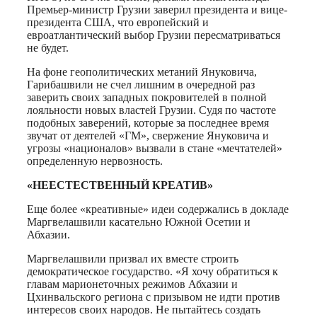
Премьер-министр Грузии заверил президента и вице-
президента США, что европейский и
евроатлантический выбор Грузии пересматриваться
не будет.
На фоне геополитических метаний Януковича,
Гарибашвили не счел лишним в очередной раз
заверить своих западных покровителей в полной
лояльности новых властей Грузии. Судя по частоте
подобных заверений, которые за последнее время
звучат от деятелей «ГМ», свержение Януковича и
угрозы «националов» вызвали в стане «мечтателей»
определенную нервозность.
«НЕЕСТЕСТВЕННЫЙ КРЕАТИВ»
Еще более «креативные» идеи содержались в докладе
Маргвелашвили касательно Южной Осетии и
Абхазии.
Маргвелашвили призвал их вместе строить
демократическое государство. «Я хочу обратиться к
главам марионеточных режимов Абхазии и
Цхинвальского региона с призывом не идти против
интересов своих народов. Не пытайтесь создать