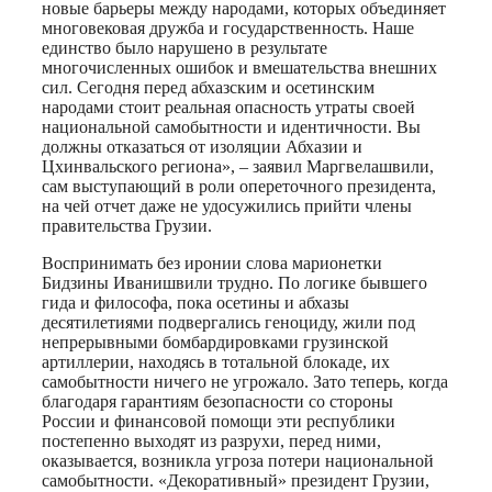
новые барьеры между народами, которых объединяет
многовековая дружба и государственность. Наше
единство было нарушено в результате
многочисленных ошибок и вмешательства внешних
сил. Сегодня перед абхазским и осетинским
народами стоит реальная опасность утраты своей
национальной самобытности и идентичности. Вы
должны отказаться от изоляции Абхазии и
Цхинвальского региона», – заявил Маргвелашвили,
сам выступающий в роли опереточного президента,
на чей отчет даже не удосужились прийти члены
правительства Грузии.
Воспринимать без иронии слова марионетки
Бидзины Иванишвили трудно. По логике бывшего
гида и философа, пока осетины и абхазы
десятилетиями подвергались геноциду, жили под
непрерывными бомбардировками грузинской
артиллерии, находясь в тотальной блокаде, их
самобытности ничего не угрожало. Зато теперь, когда
благодаря гарантиям безопасности со стороны
России и финансовой помощи эти республики
постепенно выходят из разрухи, перед ними,
оказывается, возникла угроза потери национальной
самобытности. «Декоративный» президент Грузии,