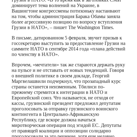
доминирует тема волнений на Украине, в
Вашингтоне конгрессмены потихоньку настаивают
на том, чтобы администрация Барака Обамы заняла
более агрессивную позицию по вопросу вступления
Грузии в НАТО», – пишет The Washington Times.
В письме, датированном 5 февраля, звучит призыв к
госсекретарю выступить за предоставление Грузии на
саммите НАТО в сентябре 2014 года «плана действий
по членству в НАТО».
Впрочем, «мечтатели» так же стараются держать руку
на пульсе и не отставать от новых тенденций. Говоря
о внешней политике в своем докладе, Георгий
Маргвелашвили подчеркнул, что прозападный курс
страны останется неизменным. Тбилиси по-
прежнему стремится к интеграции в НАТО и
Европейский союз. Что называется, не отходя от
кассы, грузинский президент предложил депутатам
проголосовать за отправку грузинского воинского
контингента в Центрально-Африканскую
Республику, где вскоре должна начаться
миротворческая операция под эгидой ЕС. Депутаты
от правящей коалиции и оппозиции солидарно
проголосовали за это решение, хотя еще недавно