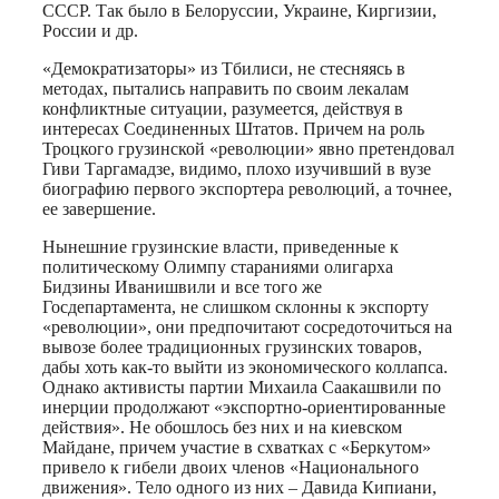
СССР. Так было в Белоруссии, Украине, Киргизии,
России и др.
«Демократизаторы» из Тбилиси, не стесняясь в
методах, пытались направить по своим лекалам
конфликтные ситуации, разумеется, действуя в
интересах Соединенных Штатов. Причем на роль
Троцкого грузинской «революции» явно претендовал
Гиви Таргамадзе, видимо, плохо изучивший в вузе
биографию первого экспортера революций, а точнее,
ее завершение.
Нынешние грузинские власти, приведенные к
политическому Олимпу стараниями олигарха
Бидзины Иванишвили и все того же
Госдепартамента, не слишком склонны к экспорту
«революции», они предпочитают сосредоточиться на
вывозе более традиционных грузинских товаров,
дабы хоть как-то выйти из экономического коллапса.
Однако активисты партии Михаила Саакашвили по
инерции продолжают «экспортно-ориентированные
действия». Не обошлось без них и на киевском
Майдане, причем участие в схватках с «Беркутом»
привело к гибели двоих членов «Национального
движения». Тело одного из них – Давида Кипиани,