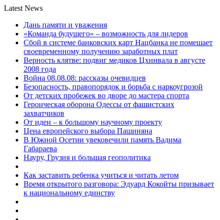
Latest News
Дань памяти и уважения
«Команда будущего» – возможность для лидеров
Сбой в системе банковских карт Нацбанка не помешает
своевременному получению заработных плат
Верность клятве: подвиг медиков Цхинвала в августе
2008 года
Война 08.08.08: рассказы очевидцев
Безопасность, правопорядок и борьба с наркоугрозой
От детских пробежек во дворе до мастера спорта
Героическая оборона Одессы от фашистских
захватчиков
От идеи – к большому научному проекту
Цена европейского выбора Пашиняна
В Южной Осетии увековечили память Вадима
Габараева
Науру, Грузия и большая геополитика
Как заставить ребенка учиться и читать летом
Время открытого разговора: Эдуард Кокойты призывает
к национальному единству