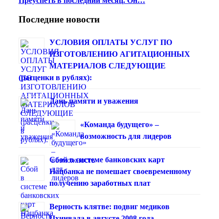
Преуспеть в последний месяц. Он…
Последние новости
УСЛОВИЯ ОПЛАТЫ УСЛУГ ПО
ИЗГОТОВЛЕНИЮ АГИТАЦИОННЫХ
МАТЕРИАЛОВ СЛЕДУЮЩИЕ
(расценки в рублях):
Дань памяти и уважения
«Команда будущего» –
возможность для лидеров
Сбой в системе банковских карт
Нацбанка не помешает своевременному
получению заработных плат
Верность клятве: подвиг медиков
Цхинвала в августе 2008 года