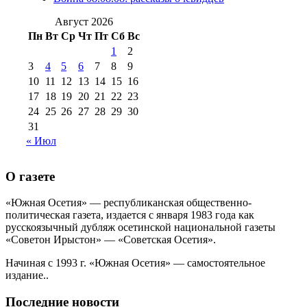
№99 4 августа
2017 г
(9)
№99 4 августа 2015 г
(6)
2016 г
(12)
№99 16
Август 2026
№99 8 июля 2014 г
(9)
Пн
Вт
Ср
Чт
Пт
Сб
Вс
№99+100 10
августа 2012 г
(11)
1
2
августа 2013 г
(12)
3
4
5
6
7
8
9
10
11
12
13
14
15
16
17
18
19
20
21
22
23
24
25
26
27
28
29
30
31
« Июл
О газете
«Южная Осетия» — республиканская общественно-
политическая газета, издается с января 1983 года как
русскоязычный дубляж осетинской национальной газеты
«Советон Ирыстон» — «Советская Осетия».
Начиная с 1993 г. «Южная Осетия» — самостоятельное
издание..
Последние новости