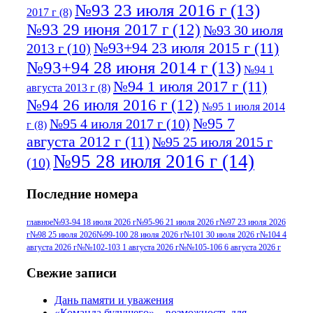
№93 23 июля 2016 г
(13)
2017 г
(8)
№93 29 июня 2017 г
(12)
№93 30 июля
№93+94 23 июля 2015 г
(11)
2013 г
(10)
№93+94 28 июня 2014 г
(13)
№94 1
№94 1 июля 2017 г
(11)
августа 2013 г
(8)
№94 26 июля 2016 г
(12)
№95 1 июля 2014
№95 7
№95 4 июля 2017 г
(10)
г
(8)
августа 2012 г
(11)
№95 25 июля 2015 г
№95 28 июля 2016 г
(14)
(10)
№95+96 3 августа 2013 г
(11)
№96 6
Последние номера
№96 9 августа 2012
июля 2017 г
(11)
г
(13)
№96+97 3
№96 28 июля 2015 г
(9)
главное
№93-94 18 июля 2026 г
№95-96 21 июля 2026 г
№97 23 июля 2026
г
№98 25 июля 2026
№99-100 28 июля 2026 г
№101 30 июля 2026 г
№104 4
№96+97 30 июля
июля 2014 г
(10)
августа 2026 г
№№102-103 1 августа 2026 г
№№105-106 6 августа 2026 г
2016 г
(13)
№97 8
№97 6 августа 2013 г
(6)
Свежие записи
№97 11 августа
июля 2017 г
(13)
Дань памяти и уважения
2012 г
(15)
№97 30 июля 2015 г
«Команда будущего» – возможность для