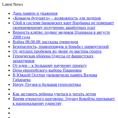
Latest News
Дань памяти и уважения
«Команда будущего» – возможность для лидеров
Сбой в системе банковских карт Нацбанка не помешает
своевременному получению заработных плат
Верность клятве: подвиг медиков Цхинвала в августе
2008 года
Война 08.08.08: рассказы очевидцев
Безопасность, правопорядок и борьба с наркоугрозой
От детских пробежек во дворе до мастера спорта
Героическая оборона Одессы от фашистских
захватчиков
От идеи – к большому научному проекту
Цена европейского выбора Пашиняна
В Южной Осетии увековечили память Вадима
Габараева
Науру, Грузия и большая геополитика
Как заставить ребенка учиться и читать летом
Время открытого разговора: Эдуард Кокойты призывает
к национальному единству