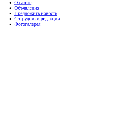
О газете
№99+100 10 августа 2013 г
августа 2012 г
Объявления
Предложить новость
Сотрудники редакции
Фотогалерея