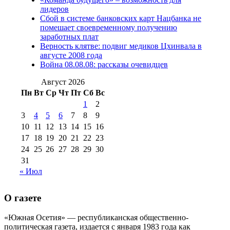
(15)
лидеров
№98 1 августа 2015 г
(10)
№98 2
Сбой в системе банковских карт Нацбанка не
августа 2016 г
(10)
№98 5 июля 2014 г
(10)
помешает своевременному получению
№98 14
заработных плат
№98 8 августа 2013 г
(9)
Верность клятве: подвиг медиков Цхинвала в
августа 2012 г
(14)
августе 2008 года
№98+99 11 июля
Война 08.08.08: рассказы очевидцев
№99 4 августа
2017 г
(9)
№99 4 августа 2015 г
(6)
2016 г
(12)
№99 16
Август 2026
№99 8 июля 2014 г
(9)
Пн
Вт
Ср
Чт
Пт
Сб
Вс
№99+100 10
августа 2012 г
(11)
1
2
августа 2013 г
(12)
3
4
5
6
7
8
9
10
11
12
13
14
15
16
17
18
19
20
21
22
23
24
25
26
27
28
29
30
31
« Июл
О газете
«Южная Осетия» — республиканская общественно-
политическая газета, издается с января 1983 года как