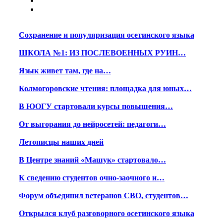
Сохранение и популяризация осетинского языка
ШКОЛА №1: ИЗ ПОСЛЕВОЕННЫХ РУИН…
Язык живет там, где на…
Колмогоровские чтения: площадка для юных…
В ЮОГУ стартовали курсы повышения…
От выгорания до нейросетей: педагоги…
Летописцы наших дней
В Центре знаний «Машук» стартовало…
К сведению студентов очно-заочного и…
Форум объединил ветеранов СВО, студентов…
Открылся клуб разговорного осетинского языка