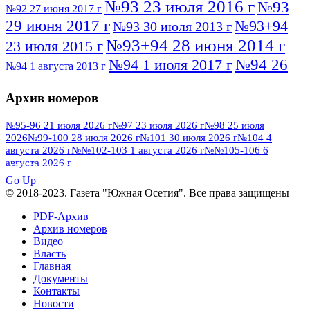
№93 23 июля 2016 г
№93
№92 27 июня 2017 г
29 июня 2017 г
№93+94
№93 30 июля 2013 г
№93+94 28 июня 2014 г
23 июля 2015 г
№94 26
№94 1 июля 2017 г
№94 1 августа 2013 г
июля 2016 г
№95 4 июля 2017 г
№95 1 июля 2014 г
Архив номеров
№95 7 августа 2012 г
№95 25 июля 2015 г
№95 28 июля 2016 г
№95+96 3 августа
№95-96 21 июля 2026 г
№97 23 июля 2026 г
№98 25 июля
2026
№99-100 28 июля 2026 г
№101 30 июля 2026 г
№104 4
№96 9 августа
2013 г
№96 6 июля 2017 г
августа 2026 г
№№102-103 1 августа 2026 г
№№105-106 6
2012 г
№96+97 3 июля 2014 г
августа 2026 г
№96 28 июля 2015 г
ПОСМОТРЕТЬ ВСЕ
№96+97 30 июля 2016 г
№97
Go Up
№97 6 августа 2013 г
© 2018-2023. Газета "Южная Осетия". Все права защищены
№97 11 августа 2012 г
8 июля 2017 г
PDF-Архив
№97 30 июля 2015 г
№98 1 августа 2015 г
Архив номеров
Видео
№98 2 августа 2016 г
№98 5 июля 2014 г
№98 8
Власть
№98 14 августа 2012 г
августа 2013 г
Главная
Документы
№99 4
№98+99 11 июля 2017 г
№99 4 августа 2015 г
Контакты
августа 2016 г
№99 16
№99 8 июля 2014 г
Новости