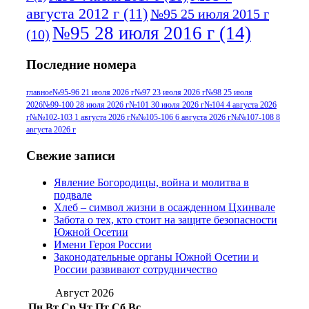
августа 2012 г
(11)
№95 25 июля 2015 г
№95 28 июля 2016 г
(14)
(10)
№95+96 3 августа 2013 г
(11)
№96 6
Последние номера
№96 9 августа 2012
июля 2017 г
(11)
г
(13)
№96+97 3
№96 28 июля 2015 г
(9)
главное
№95-96 21 июля 2026 г
№97 23 июля 2026 г
№98 25 июля
2026
№99-100 28 июля 2026 г
№101 30 июля 2026 г
№104 4 августа 2026
№96+97 30 июля
июля 2014 г
(10)
г
№№102-103 1 августа 2026 г
№№105-106 6 августа 2026 г
№№107-108 8
2016 г
(13)
№97 8
августа 2026 г
№97 6 августа 2013 г
(6)
№97 11 августа
июля 2017 г
(13)
Свежие записи
2012 г
(15)
№97 30 июля 2015 г
Явление Богородицы, война и молитва в
(15)
подвале
№98 1 августа 2015 г
(10)
№98 2
Хлеб – символ жизни в осажденном Цхинвале
августа 2016 г
(10)
№98 5 июля 2014 г
(10)
Забота о тех, кто стоит на защите безопасности
№98 14
Южной Осетии
№98 8 августа 2013 г
(9)
Имени Героя России
августа 2012 г
(14)
Законодательные органы Южной Осетии и
№98+99 11 июля
России развивают сотрудничество
№99 4 августа
2017 г
(9)
№99 4 августа 2015 г
(6)
2016 г
(12)
№99 16
Август 2026
№99 8 июля 2014 г
(9)
Пн
Вт
Ср
Чт
Пт
Сб
Вс