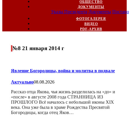
ОБЩЕСТВО
ДОКУМЕНТЫ
Указы Президента
Документы
Постано
ФОТОГАЛЕРЕЯ
ВИДЕО
PDF-АРХИВ
№8 21 января 2014 г
Явление Богородицы, война и молитва в подвале
Актуально
08.08.2026
Рассказ отца Якова, чья жизнь разделилась на «до» и
«после» в августе 2008 года СТРАННИЦА ИЗ
ПРОШЛОГО Всё началось с небольшой иконы XIX
века. Она уже была в храме Рождества Пресвятой
Богородицы, когда отец Яков…