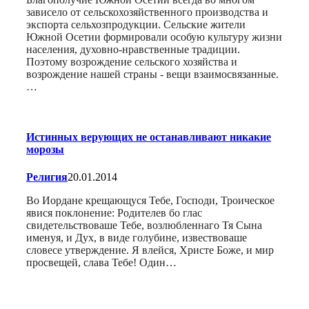
зависело от сельскохозяйственного производства и
экспорта сельхозпродукции. Сельские жители
Южной Осетии формировали особую культуру жизни
населения, духовно-нравственные традиции.
Поэтому возрождение сельского хозяйства и
возрождение нашей страны - вещи взаимосвязанные.
…
Истинных верующих не останавливают никакие
морозы
Религия
20.01.2014
Во Иордане крещающуся Тебе, Господи, Троическое
явися поклонение: Родителев бо глас
свидетельствоваше Тебе, возлюбленнаго Тя Сына
именуя, и Дух, в виде голубине, извествоваше
словесе утверждение. Я влейся, Христе Боже, и мир
просвещей, слава Тебе! Один…