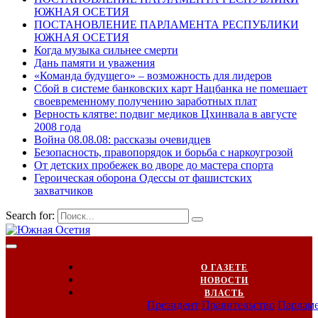
ЮЖНАЯ ОСЕТИЯ
ПОСТАНОВЛЕНИЕ ПАРЛАМЕНТА РЕСПУБЛИКИ
ЮЖНАЯ ОСЕТИЯ
Когда музыка сильнее смерти
Дань памяти и уважения
«Команда будущего» – возможность для лидеров
Сбой в системе банковских карт Нацбанка не помешает
своевременному получению заработных плат
Верность клятве: подвиг медиков Цхинвала в августе
2008 года
Война 08.08.08: рассказы очевидцев
Безопасность, правопорядок и борьба с наркоугрозой
От детских пробежек во дворе до мастера спорта
Героическая оборона Одессы от фашистских
захватчиков
Search for:
О ГАЗЕТЕ
НОВОСТИ
ВЛАСТЬ
Президент
Правительство
Парлам