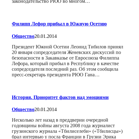
законодательство РЮО во многом…
Филипп Лефор прибыл в Южную Осетию
Общество
20.01.2014
Президент Южной Осетии Леонид Тибилов принял
20 января сопредседателя Женевских дискуссий по
безопасности в Закавказье от Евросоюза Филиппа
Лефора, который прибыл в Республику в качестве
сопредседателя последний раз. Об этом сообщила
пресс-секретарь президента РЮО Гана…
История. Приоритет фактов над эмоциями
Общество
20.01.2014
Несколько лет назад в преддверии очередной
годовщины войны августа 2008 года журналист
грузинского журнала «Тбилиселеби» («Тбилисцы»)
брал интервью у посла Франции в Грузии Эрика