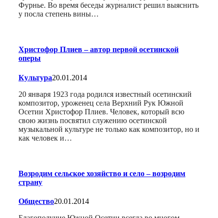
Фурнье. Во время беседы журналист решил выяснить
у посла степень вины…
Христофор Плиев – автор первой осетинской
оперы
Культура
20.01.2014
20 января 1923 года родился известный осетинский
композитор, уроженец села Верхний Рук Южной
Осетии Христофор Плиев. Человек, который всю
свою жизнь посвятил служению осетинской
музыкальной культуре не только как композитор, но и
как человек и…
Возродим сельское хозяйство и село – возродим
страну
Общество
20.01.2014
Благополучие Южной Осетии всегда во многом