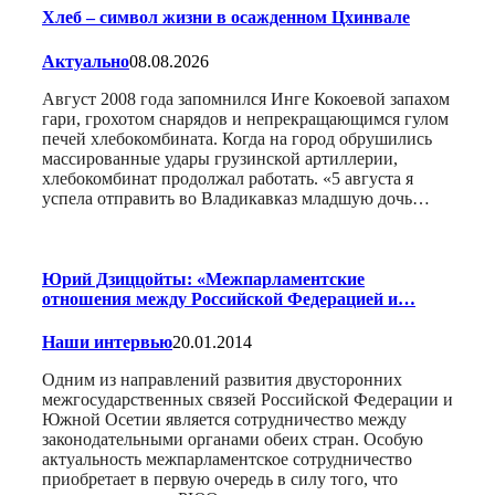
Хлеб – символ жизни в осажденном Цхинвале
Актуально
08.08.2026
Август 2008 года запомнился Инге Кокоевой запахом
гари, грохотом снарядов и непрекращающимся гулом
печей хлебокомбината. Когда на город обрушились
массированные удары грузинской артиллерии,
хлебокомбинат продолжал работать. «5 августа я
успела отправить во Владикавказ младшую дочь…
Юрий Дзиццойты: «Межпарламентские
отношения между Российской Федерацией и…
Наши интервью
20.01.2014
Одним из направлений развития двусторонних
межгосударственных связей Российской Федерации и
Южной Осетии является сотрудничество между
законодательными органами обеих стран. Особую
актуальность межпарламентское сотрудничество
приобретает в первую очередь в силу того, что