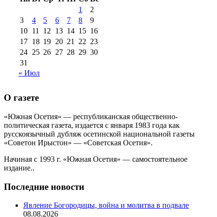
№99+100 10
августа 2012 г
(11)
1
2
августа 2013 г
(12)
3
4
5
6
7
8
9
10
11
12
13
14
15
16
17
18
19
20
21
22
23
24
25
26
27
28
29
30
31
« Июл
О газете
«Южная Осетия» — республиканская общественно-
политическая газета, издается с января 1983 года как
русскоязычный дубляж осетинской национальной газеты
«Советон Ирыстон» — «Советская Осетия».
Начиная с 1993 г. «Южная Осетия» — самостоятельное
издание..
Последние новости
Явление Богородицы, война и молитва в подвале
08.08.2026