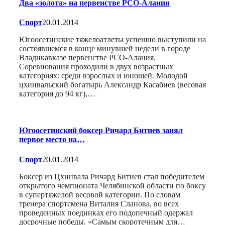
Два «золота» на первенстве РСО-Алания
Спорт
20.01.2014
Югоосетинские тяжелоатлеты успешно выступили на
состоявшемся в конце минувшей недели в городе
Владикавказе первенстве РСО-Алания.
Соревнования проходили в двух возрастных
категориях: среди взрослых и юношей. Молодой
цхинвальский богатырь Александр Касабиев (весовая
категория до 94 кг),…
Югоосетинский боксер Ричард Битиев занял
первое место на…
Спорт
20.01.2014
Боксер из Цхинвала Ричард Битиев стал победителем
открытого чемпионата Челябинской области по боксу
в супертяжелой весовой категории. По словам
тренера спортсмена Виталия Сланова, во всех
проведенных поединках его подопечный одержал
досрочные победы. «Самым скоротечным для…