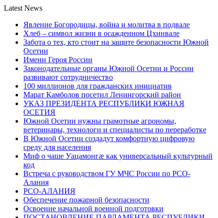
Latest News
Явление Богородицы, война и молитва в подвале
Хлеб – символ жизни в осажденном Цхинвале
Забота о тех, кто стоит на защите безопасности Южной
Осетии
Имени Героя России
Законодательные органы Южной Осетии и России
развивают сотрудничество
100 миллионов для гражданских инициатив
Марат Камболов посетил Ленингорский район
УКАЗ ПРЕЗИДЕНТА РЕСПУБЛИКИ ЮЖНАЯ
ОСЕТИЯ
Южной Осетии нужны грамотные агрономы,
ветеринары, технологи и специалисты по переработке
В Южной Осетии создадут комфортную цифровую
среду для населения
Миф о чаше Уацамонгæ как универсальный культурный
код
Встреча с руководством ГУ МЧС России по РСО-
Алания
РСО-АЛАНИЯ
Обеспечение пожарной безопасности
Освоение начальной военной подготовки
ПОСТАНОВЛЕНИЕ ПАРЛАМЕНТА РЕСПУБЛИКИ