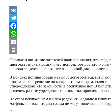
VK
Telegram
Facebook
WhatsApp
Email
Print
Обращаем внимание читателей нашего издания, что неодн
многоквартирных домах и частном секторе достаточно рег
становится дележ полоски земли шириной даже полметра.
В поисках истины соседи не могут договориться, вступаю
окончательное решение по конфликтным спорам, ставя точ
утверждающая, что законности в республике нет. В попыт
решения, разные учреждения и ведомства, привлекая к во
Не стала исключением и наша редакция. Недавно в нашу га
конфликта в том, что два соседа не могут поделить полос