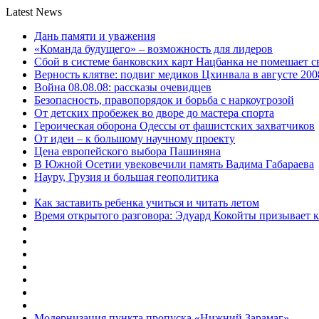
Latest News
Дань памяти и уважения
«Команда будущего» – возможность для лидеров
Сбой в системе банковских карт Нацбанка не помешает 
Верность клятве: подвиг медиков Цхинвала в августе 200
Война 08.08.08: рассказы очевидцев
Безопасность, правопорядок и борьба с наркоугрозой
От детских пробежек во дворе до мастера спорта
Героическая оборона Одессы от фашистских захватчиков
От идеи – к большому научному проекту
Цена европейского выбора Пашиняна
В Южной Осетии увековечили память Вадима Габараева
Науру, Грузия и большая геополитика
Как заставить ребенка учиться и читать летом
Время открытого разговора: Эдуард Кокойты призывает 
Модернизация пункта пропуска «Нижний Зарамаг»