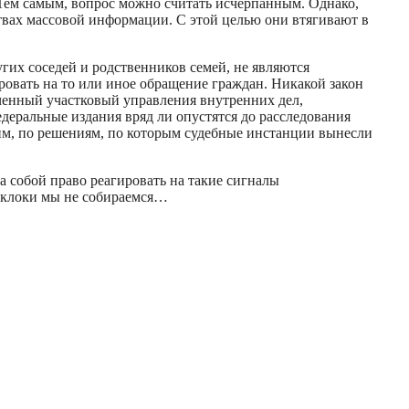
Тем самым, вопрос можно считать исчерпанным. Однако,
ствах массовой информации. С этой целью они втягивают в
гих соседей и родственников семей, не являются
овать на то или иное обращение граждан. Никакой закон
ченный участковый управления внутренних дел,
деральные издания вряд ли опустятся до расследования
им, по решениям, по которым судебные инстанции вынесли
 собой право реагировать на такие сигналы
 склоки мы не собираемся…