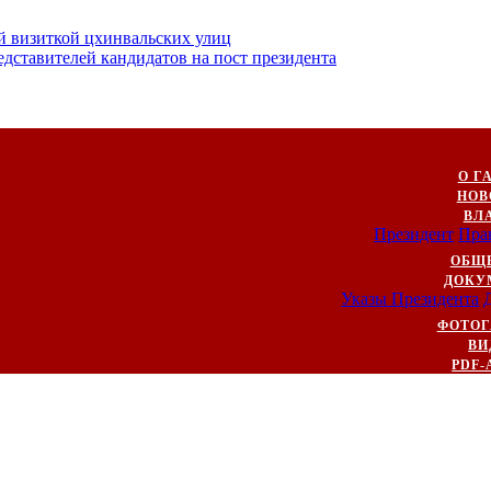
й визиткой цхинвальских улиц
ставителей кандидатов на пост президента
О Г
НОВ
ВЛ
Президент
Пра
ОБЩ
ДОКУ
Указы Президента
ФОТОГ
ВИ
PDF-