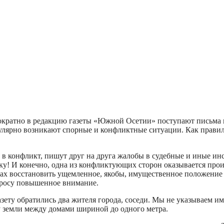
ократно в редакцию газеты «Южной Осетии» поступают письма п
улярно возникают спорные и конфликтные ситуации. Как правил
т в конфликт, пишут друг на друга жалобы в судебные и иные ин
ку! И конечно, одна из конфликтующих сторон оказывается прои
ках восстановить ущемленное, якобы, имущественное положение 
просу повышенное внимание.
зету обратились два жителя города, соседи. Мы не указываем и
ку земли между домами шириной до одного метра.