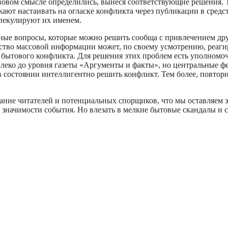
вовом смысле определились, вынеся соответствующие решения. 
жают настаивать на огласке конфликта через публикации в сред
пекулируют их именем.
ные вопросы, которые можно решить сообща с привлечением дру
ство массовой информации может, по своему усмотрению, реагир
 бытового конфликта. Для решения этих проблем есть уполномо
леко до уровня газеты «Аргументы и факты», но центральные фе
 состоянии интеллигентно решить конфликт. Тем более, повтор
ние читателей и потенциальных спорщиков, что мы оставляем за
 значимости события. Но влезать в мелкие бытовые скандалы и