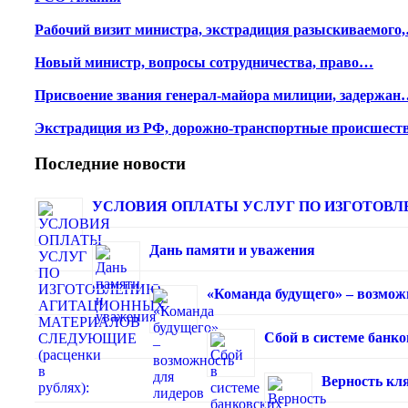
Рабочий визит министра, экстрадиция разыскиваемого
Новый министр, вопросы сотрудничества, право…
Присвоение звания генерал-майора милиции, задержан
Экстрадиция из РФ, дорожно-транспортные происшест
Последние новости
УСЛОВИЯ ОПЛАТЫ УСЛУГ ПО ИЗГОТОВЛЕ
Дань памяти и уважения
«Команда будущего» – возмож
Сбой в системе банк
Верность кля