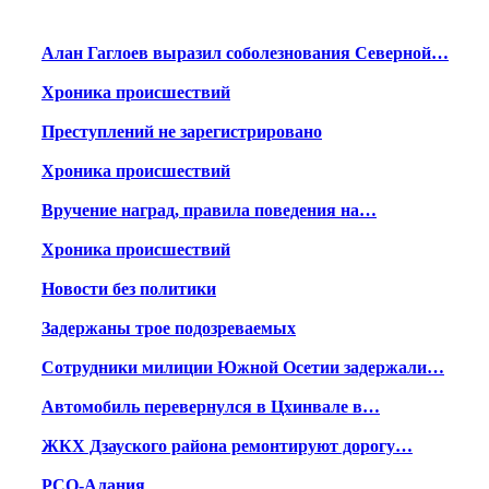
Алан Гаглоев выразил соболезнования Северной…
Хроника происшествий
Преступлений не зарегистрировано
Хроника происшествий
Вручение наград, правила поведения на…
Хроника происшествий
Новости без политики
Задержаны трое подозреваемых
Сотрудники милиции Южной Осетии задержали…
Автомобиль перевернулся в Цхинвале в…
ЖКХ Дзауского района ремонтируют дорогу…
РСО-Алания