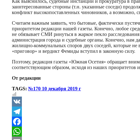
Как выяснилось, судебные инстанции и прокуратура в пра
заинтересованные стороны (т.н. указанные соседи) продол
конфликт высокопоставленных чиновников, а возможно, с
Считаем важным заявить, что бытовые, фактически пустяч
приоритетом редакции нашей газеты. Конечно, любое сред
не обязывает СМИ ринуться в жаркое пекло расследования
администрация города и судебные органы. Конечно, нам да
жилищно-коммунальных споров двух соседей, которые не в
«приговор» и вердикт Фемиды вступил в законную силу.
Поэтому, редакция газеты «Южная Осетия» обращает внима
соответствующим образом, исходя из наших приоритетов и
От редакции
TAGS:
№170 10 декабря 2019 г
VK
Telegram
Facebook