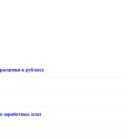
нки в рублях):
ю заработных плат