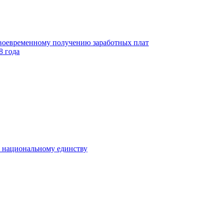
своевременному получению заработных плат
8 года
к национальному единству