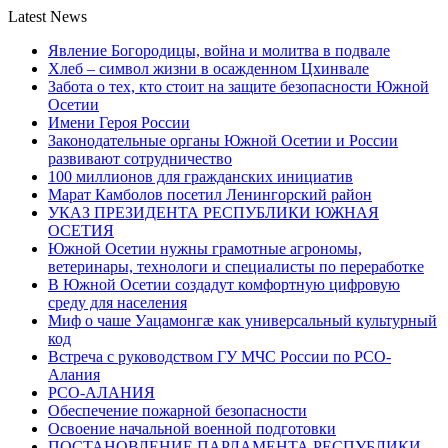
Latest News
Явление Богородицы, война и молитва в подвале
Хлеб – символ жизни в осажденном Цхинвале
Забота о тех, кто стоит на защите безопасности Южной
Осетии
Имени Героя России
Законодательные органы Южной Осетии и России
развивают сотрудничество
100 миллионов для гражданских инициатив
Марат Камболов посетил Ленингорский район
УКАЗ ПРЕЗИДЕНТА РЕСПУБЛИКИ ЮЖНАЯ
ОСЕТИЯ
Южной Осетии нужны грамотные агрономы,
ветеринары, технологи и специалисты по переработке
В Южной Осетии создадут комфортную цифровую
среду для населения
Миф о чаше Уацамонгæ как универсальный культурный
код
Встреча с руководством ГУ МЧС России по РСО-
Алания
РСО-АЛАНИЯ
Обеспечение пожарной безопасности
Освоение начальной военной подготовки
ПОСТАНОВЛЕНИЕ ПАРЛАМЕНТА РЕСПУБЛИКИ