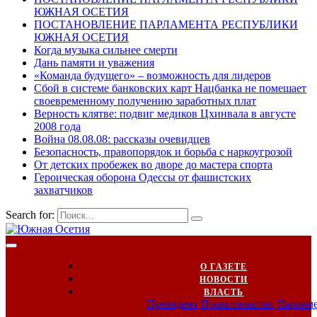
ЮЖНАЯ ОСЕТИЯ
ПОСТАНОВЛЕНИЕ ПАРЛАМЕНТА РЕСПУБЛИКИ
ЮЖНАЯ ОСЕТИЯ
Когда музыка сильнее смерти
Дань памяти и уважения
«Команда будущего» – возможность для лидеров
Сбой в системе банковских карт Нацбанка не помешает
своевременному получению заработных плат
Верность клятве: подвиг медиков Цхинвала в августе
2008 года
Война 08.08.08: рассказы очевидцев
Безопасность, правопорядок и борьба с наркоугрозой
От детских пробежек во дворе до мастера спорта
Героическая оборона Одессы от фашистских
захватчиков
Search for:
О ГАЗЕТЕ
НОВОСТИ
ВЛАСТЬ
Президент
Правительство
Парлам