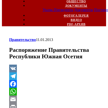
ОБЩЕСТВО
ДОКУМЕНТЫ
Указы Президента
Документы
Постано
ФОТОГАЛЕРЕЯ
ВИДЕО
PDF-АРХИВ
Правительство
11.01.2013
Распоряжение Правительства
Республики Южная Осетия
VK
Telegram
Facebook
WhatsApp
Email