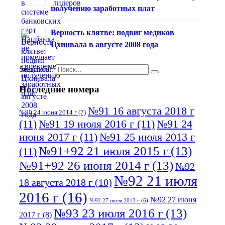
получению заработных плат
Верность клятве: подвиг медиков
Цхинвала в августе 2008 года
Search for:
Последние номера
№91 16 августа 2018 г
№90 24 июня 2014 г
(7)
(11)
№91 19 июля 2016 г
(11)
№91 24
июня 2017 г
(11)
№91 25 июля 2013 г
№91+92 21 июля 2015 г
(13)
(11)
№91+92 26 июня 2014 г
(13)
№92
№92 21 июля
18 августа 2018 г
(10)
2016 г
(16)
№92 27 июня
№92 27 июля 2013 г
(6)
№93 23 июля 2016 г
(13)
2017 г
(8)