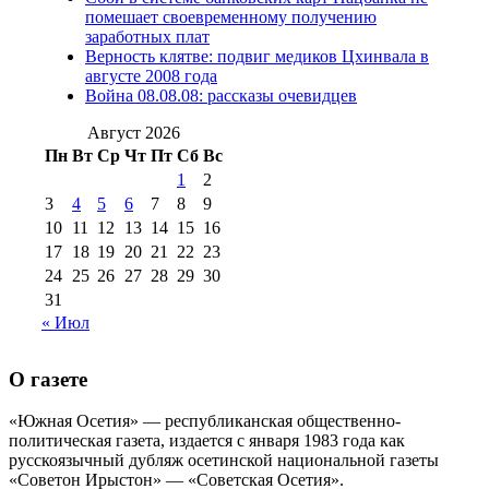
августа 2016 г
(10)
№98 5 июля 2014 г
(10)
помешает своевременному получению
№98 14
заработных плат
№98 8 августа 2013 г
(9)
Верность клятве: подвиг медиков Цхинвала в
августа 2012 г
(14)
августе 2008 года
№98+99 11 июля
Война 08.08.08: рассказы очевидцев
№99 4 августа
2017 г
(9)
№99 4 августа 2015 г
(6)
2016 г
(12)
№99 16
Август 2026
№99 8 июля 2014 г
(9)
Пн
Вт
Ср
Чт
Пт
Сб
Вс
№99+100 10
августа 2012 г
(11)
1
2
августа 2013 г
(12)
3
4
5
6
7
8
9
10
11
12
13
14
15
16
17
18
19
20
21
22
23
24
25
26
27
28
29
30
31
« Июл
О газете
«Южная Осетия» — республиканская общественно-
политическая газета, издается с января 1983 года как
русскоязычный дубляж осетинской национальной газеты
«Советон Ирыстон» — «Советская Осетия».