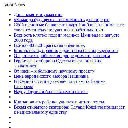
Latest News
Дань памяти и уважения
«Команда будущего» – возможность для лидеров
Сбой в системе банковских карт Нацбанка не помешает
своевременному получению заработных плат
Верность клятве: подвиг медиков Цхинвала в августе
2008 года
Война 08.08.08: рассказы очевидцев
Безопасность, правопорядок и борьба с наркоугрозой
От детских пробежек во дворе до мастера спорта
Героическая оборона Одессы от фашистских
захватчиков
От идеи – к большому научному проекту
Цена европейского выбора Пашиняна
В Южной Осетии увековечили память Вадима
Габараева
Науру, Грузия и большая геополитика
Как заставить ребенка учиться и читать летом
Время открытого разговора: Эдуард Кокойты призывает
к национальному единству