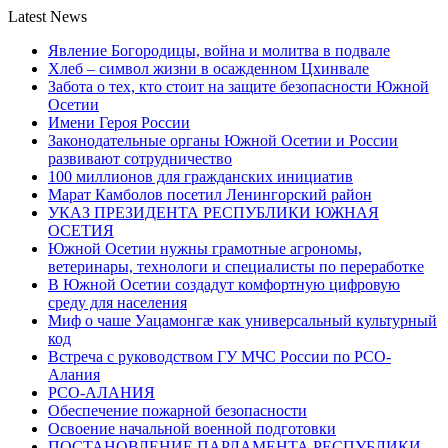
Latest News
Явление Богородицы, война и молитва в подвале
Хлеб – символ жизни в осажденном Цхинвале
Забота о тех, кто стоит на защите безопасности Южной
Осетии
Имени Героя России
Законодательные органы Южной Осетии и России
развивают сотрудничество
100 миллионов для гражданских инициатив
Марат Камболов посетил Ленингорский район
УКАЗ ПРЕЗИДЕНТА РЕСПУБЛИКИ ЮЖНАЯ
ОСЕТИЯ
Южной Осетии нужны грамотные агрономы,
ветеринары, технологи и специалисты по переработке
В Южной Осетии создадут комфортную цифровую
среду для населения
Миф о чаше Уацамонгæ как универсальный культурный
код
Встреча с руководством ГУ МЧС России по РСО-
Алания
РСО-АЛАНИЯ
Обеспечение пожарной безопасности
Освоение начальной военной подготовки
ПОСТАНОВЛЕНИЕ ПАРЛАМЕНТА РЕСПУБЛИКИ