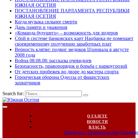
ЮЖНАЯ ОСЕТИЯ
ПОСТАНОВЛЕНИЕ ПАРЛАМЕНТА РЕСПУБЛИКИ
ЮЖНАЯ ОСЕТИЯ
Когда музыка сильнее смерти
Дань памяти и уважения
«Команда будущего» – возможность для лидеров
Сбой в системе банковских карт Нацбанка не помешает
своевременному получению заработных плат
Верность клятве: подвиг медиков Цхинвала в августе
2008 года
Война 08.08.08: рассказы очевидцев
Безопасность, правопорядок и борьба с наркоугрозой
От детских пробежек во дворе до мастера спорта
Героическая оборона Одессы от фашистских
захватчиков
Search for:
О ГАЗЕТЕ
НОВОСТИ
ВЛАСТЬ
Президент
Правительство
Парлам