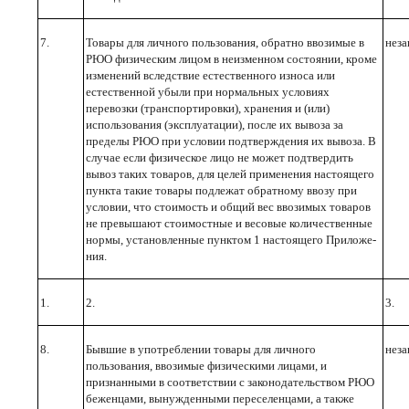
7.
Товары для личного пользования, обратно ввози­мые в
неза
РЮО физическим лицом в неизменном состоянии, кроме
изменений вследствие есте­ственного износа или
естественной убыли при нормальных условиях
перевозки (транспортиров­ки), хранения и (или)
использования (эксплуата­ции), после их вывоза за
пределы РЮО при усло­вии подтверждения их вывоза. В
случае если физическое лицо не может под­твердить
вывоз таких товаров, для целей приме­нения настоящего
пункта такие товары подлежат обратному ввозу при
условии, что стоимость и общий вес ввозимых товаров
не превышают сто­имостные и весовые количественные
нормы, установленные пунктом 1 настоящего Приложе­
ния.
1.
2.
3.
8.
Бывшие в употреблении товары для личного
неза
пользования, ввозимые физическими лицами, и
признанными в соответствии с законодатель­ством РЮО
беженцами, вынужденными пересе­ленцами, а также