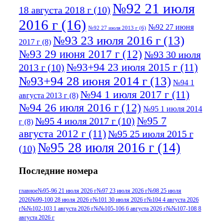
№92 21 июля
18 августа 2018 г
(10)
2016 г
(16)
№92 27 июня
№92 27 июля 2013 г
(6)
№93 23 июля 2016 г
(13)
2017 г
(8)
№93 29 июня 2017 г
(12)
№93 30 июля
№93+94 23 июля 2015 г
(11)
2013 г
(10)
№93+94 28 июня 2014 г
(13)
№94 1
№94 1 июля 2017 г
(11)
августа 2013 г
(8)
№94 26 июля 2016 г
(12)
№95 1 июля 2014
№95 7
№95 4 июля 2017 г
(10)
г
(8)
августа 2012 г
(11)
№95 25 июля 2015 г
№95 28 июля 2016 г
(14)
(10)
№95+96 3 августа 2013 г
(11)
№96 6
Последние номера
№96 9 августа 2012
июля 2017 г
(11)
г
(13)
№96+97 3
№96 28 июля 2015 г
(9)
главное
№95-96 21 июля 2026 г
№97 23 июля 2026 г
№98 25 июля
2026
№99-100 28 июля 2026 г
№101 30 июля 2026 г
№104 4 августа 2026
№96+97 30 июля
июля 2014 г
(10)
г
№№102-103 1 августа 2026 г
№№105-106 6 августа 2026 г
№№107-108 8
2016 г
(13)
№97 8
августа 2026 г
№97 6 августа 2013 г
(6)