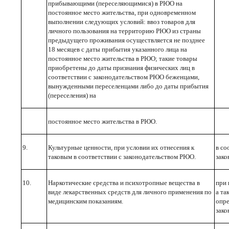
прибывающими (переселяющи­мися) в РЮО на
постоянное место жительства, при одновременном
выполнении следующих условий: ввоз товаров для
личного пользования на терри­торию РЮО из страны
предыдущего прожи­вания осуществляется не позднее
18 месяцев с даты прибытия указанного лица на
постоянное место жительства в РЮО; такие товары
приобретены до даты признания физических лиц в
соответствии с законодатель­ством РЮО беженцами,
вынужденными пересе­ленцами либо до даты прибытия
(переселения) на
постоянное место жительства в РЮО.
9.
Культурные ценности, при условии их отнесения к
в со
таковым в соответствии с законодательством РЮО.
зако
10.
Наркотические средства и психотропные веще­ства в
при 
виде лекарственных средств для личного применения по
а та
медицинским показаниям.
опр
зако