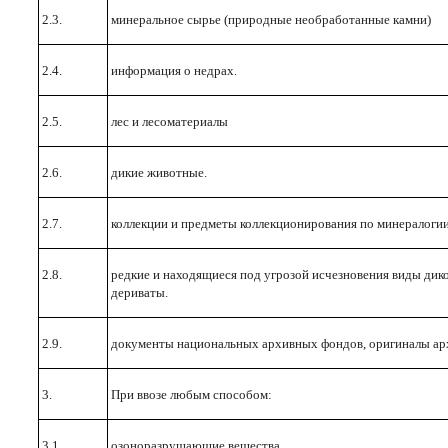
2.3.
минеральное сырье (природные необработанные камни)
2.4.
информация о недрах.
2.5.
лес и лесоматериалы
2.6.
дикие животные.
2.7.
коллекции и предметы коллекционирования по минералогии
2.8.
редкие и находящиеся под угрозой исчезновения виды дико
дериваты.
2.9.
документы национальных архивных фондов, оригиналы ар
3.
При ввозе любым способом:
3.1.
озоноразрушающие вещества.