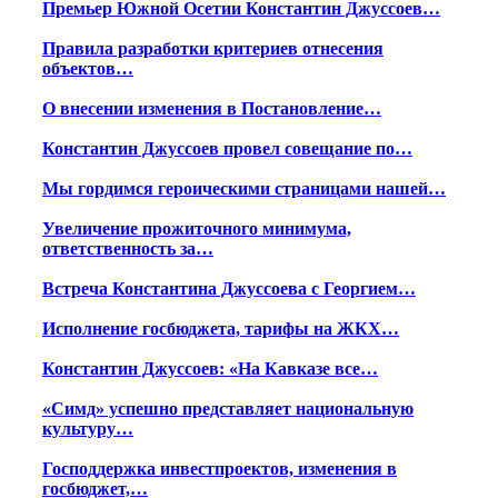
Премьер Южной Осетии Константин Джуссоев…
Правила разработки критериев отнесения
объектов…
О внесении изменения в Постановление…
Константин Джуссоев провел совещание по…
Мы гордимся героическими страницами нашей…
Увеличение прожиточного минимума,
ответственность за…
Встреча Константина Джуссоева с Георгием…
Исполнение госбюджета, тарифы на ЖКХ…
Константин Джуссоев: «На Кавказе все…
«Симд» успешно представляет национальную
культуру…
Господдержка инвестпроектов, изменения в
госбюджет,…