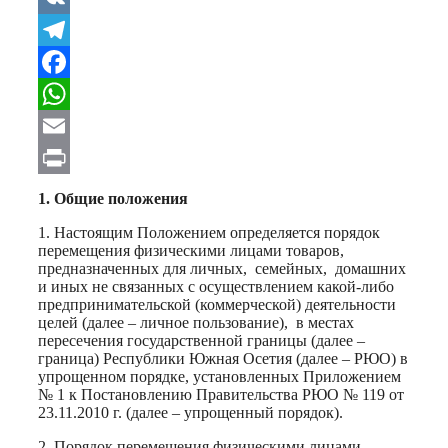
VK
Telegram
Facebook
WhatsApp
Email
Print
1. Общие положения
1. Настоящим Положением определяется порядок
перемещения физическими лицами товаров,
предназначенных для личных,
семейных,
домашних
и иных не связанных с осуществлением какой-либо
предпринимательской (коммерческой) деятельности
целей (далее – личное пользование),
в местах
пересечения государственной границы (далее –
граница) Республики Южная Осетия (далее – РЮО) в
упрощенном порядке, установленных Приложением
№ 1 к Постановлению Правительства РЮО № 119 от
23.11.2010 г. (далее – упрощенный порядок).
2. Порядок перемещения физическими лицами