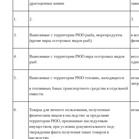
драгоценные камни.
экви
1.
2.
3.
3.
Вывозимые с территории РЮО рыба, морепро­дукты
в ко
(кроме икры осетровых видов рыб).
физи
4.
Вывозимые с территории РЮО икра осетровых видов
весо
рыб.
одно
5.
Вывозимые с территории РЮО топливо, находя­щееся:
неза
лит
в топливных баках транспортного средства в отдельной
емкости.
6.
Товары для личного пользования, полученные
неза
физическим лицом в наследство за пределами
территории РЮО, признанные наследуемым
имуществом, при условии документального под­
тверждения факта получения таких товаров в
наследство.