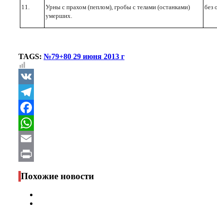
11.
Урны с прахом (пеплом), гробы с телами (остан­ками)
без 
умерших.
TAGS:
№79+80 29 июня 2013 г
VK
Telegram
Facebook
WhatsApp
Email
Print
Похожие новости