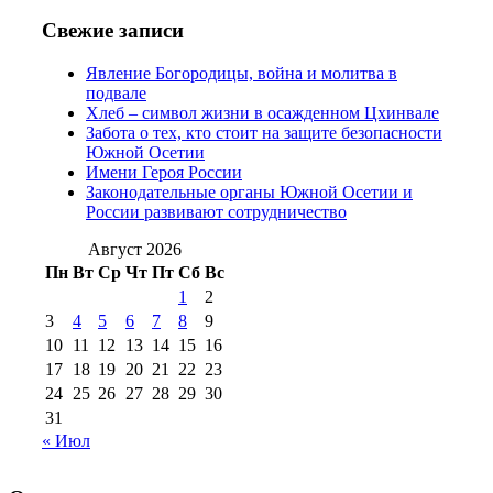
№97 11 августа
июля 2017 г
(13)
Свежие записи
2012 г
(15)
№97 30 июля 2015 г
Явление Богородицы, война и молитва в
(15)
подвале
№98 1 августа 2015 г
(10)
№98 2
Хлеб – символ жизни в осажденном Цхинвале
августа 2016 г
(10)
№98 5 июля 2014 г
(10)
Забота о тех, кто стоит на защите безопасности
№98 14
Южной Осетии
№98 8 августа 2013 г
(9)
Имени Героя России
августа 2012 г
(14)
Законодательные органы Южной Осетии и
№98+99 11 июля
России развивают сотрудничество
№99 4 августа
2017 г
(9)
№99 4 августа 2015 г
(6)
2016 г
(12)
№99 16
Август 2026
№99 8 июля 2014 г
(9)
Пн
Вт
Ср
Чт
Пт
Сб
Вс
№99+100 10
августа 2012 г
(11)
1
2
августа 2013 г
(12)
3
4
5
6
7
8
9
10
11
12
13
14
15
16
17
18
19
20
21
22
23
24
25
26
27
28
29
30
31
« Июл