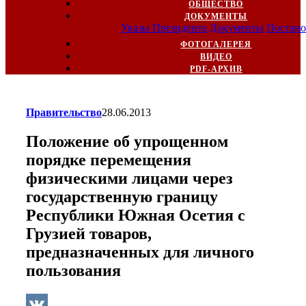
ОБЩЕСТВО
ДОКУМЕНТЫ
Указы Президента
Документы
Постано
ФОТОГАЛЕРЕЯ
ВИДЕО
PDF-АРХИВ
Правительство
28.06.2013
Положение об упрощенном
порядке перемещения
физическими лицами через
государственную границу
Республики Южная Осетия с
Грузией товаров,
предназначенных для личного
пользования