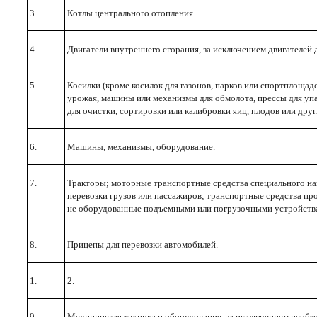
3.
Котлы центрального отопления.
4.
Двигатели внутреннего сгорания, за исключением двигателей 
5.
Косилки (кроме косилок для газонов, парков или спортплощадо
урожая, машины или механизмы для обмолота, прессы для уп
для очистки, сортировки или калибровки яиц, плодов или дру
6.
Машины, механизмы, оборудование.
7.
Тракторы; моторные транспортные средства специального на
перевозки грузов или пассажиров; транспортные средства п
не оборудованные подъемными или погрузочными устройств
8.
Прицепы для перевозки автомобилей.
1.
2.
9.
Медицинская техника и оборудование, за исключением необх