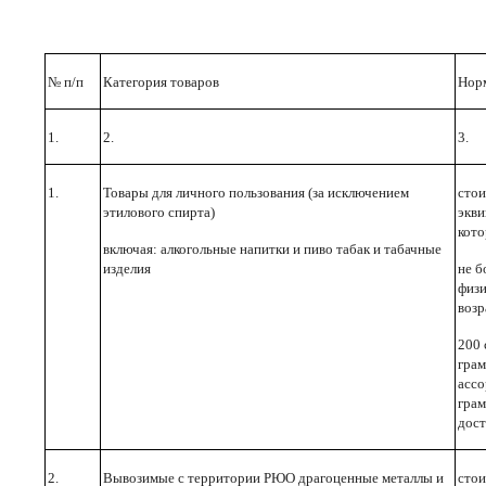
№ п/п
Категория товаров
Нор
1.
2.
3.
1.
Товары для личного пользования (за исключени­ем
стои
этилового спирта)
экви
кото
включая: алкогольные напитки и пиво табак и табачные
изделия
не б
физи
возр
200 
грам
ассо
грам
дост
2.
Вывозимые с территории РЮО драгоценные ме­таллы и
стои