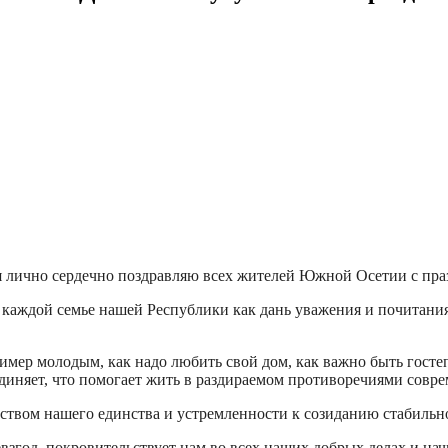
я лично сердечно поздравляю всех жителей Южной Осетии с пр
в каждой семье нашей Республики как дань уважения и почитан
имер молодым, как надо любить свой дом, как важно быть гос
бъединяет, что помогает жить в раздираемом противоречиями совр
твом нашего единства и устремленности к созиданию стабильно
евзгод, покровительствует нам во всех наших добрых делах и на