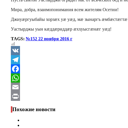
Мира, добра, взаимопонимания всем жителям Осетии!
Джиуæргуыбайы хорзæх уæ уæд, мæ зынаргъ æмбæстæгтæ
Уастырджы уын кæддæриддæр æххуысгæнæг уæд!
TAGS:
№152 22 ноября 2016 г
VK
Telegram
Facebook
WhatsApp
Email
Print
Похожие новости