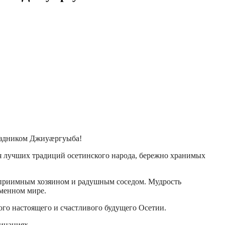
аздником Джиуæргуыба!
ия лучших традиций осетинского народа, бережно хранимых
теприимным хозяином и радушным соседом. Мудрость
еменном мире.
го настоящего и счастливого будущего Осетии.
чинаниях.