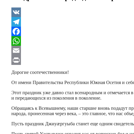
VK
Telegram
Facebook
WhatsApp
Email
Print
Дорогие соотечественники!
От имени Правительства Республики Южная Осетия и себ
Этот праздник уже давно стал всенародным и отмечается 
и передающихся из поколения в поколение.
Обращаясь к Всевышнему, наши старшие вновь подадут пр
народа, пронесенная через века, – это главное, что нас о
Пусть праздник Джиуæргуыба станет еще одним свидетельс
Пусть святой Уастырджи оградит нас от всяческих бед и н