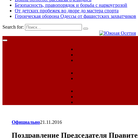
Безопасность, правопорядок и борьба с наркоугрозой
От детских пробежек во дворе до мастера спорта
Героическая оборона Одессы от фашистских захватчиков
Search for:
Официально
21.11.2016
Поздравление Председателя Правит