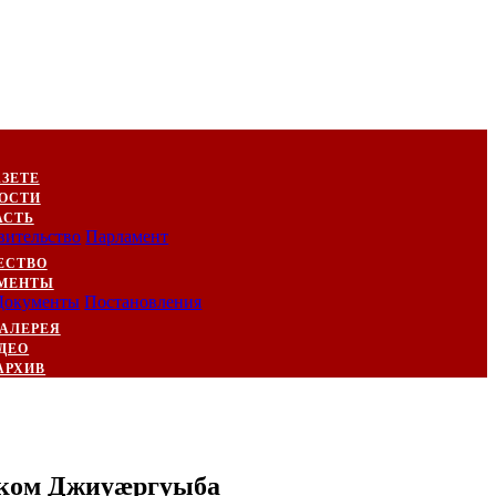
АЗЕТЕ
ОСТИ
АСТЬ
вительство
Парламент
ЕСТВО
МЕНТЫ
Документы
Постановления
АЛЕРЕЯ
ДЕО
АРХИВ
ником Джиуæргуыба