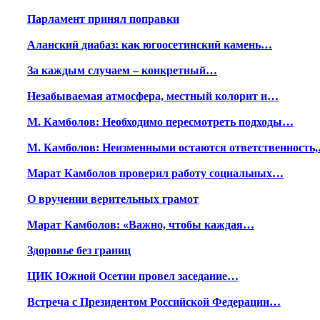
Парламент принял поправки
Аланский диабаз: как югоосетинский камень…
За каждым случаем – конкретный…
Незабываемая атмосфера, местный колорит и…
М. Камболов: Необходимо пересмотреть подходы…
М. Камболов: Неизменными остаются ответственность
Марат Камболов проверил работу социальных…
О вручении верительных грамот
Марат Камболов: «Важно, чтобы каждая…
Здоровье без границ
ЦИК Южной Осетии провел заседание…
Встреча с Президентом Российской Федерации…