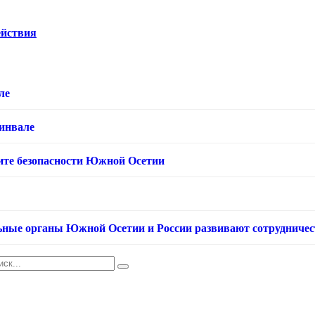
ействия
ле
хинвале
ащите безопасности Южной Осетии
ьные органы Южной Осетии и России развивают сотрудничес