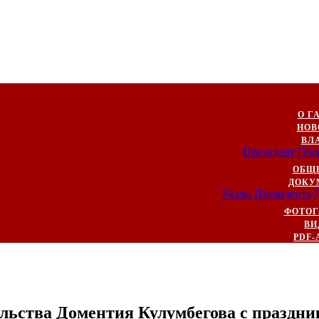
О Г
НОВ
ВЛ
Президент
Пра
ОБЩ
ДОКУ
Указы Президента
ФОТОГ
ВИ
PDF-
ельства Доментия Кулумбегова с празд