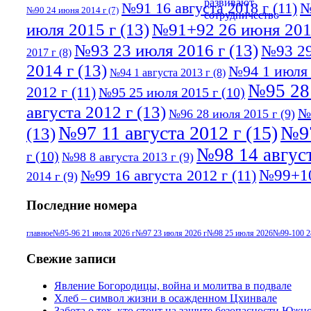
№91 16 августа 2018 г
(11)
№
№90 24 июня 2014 г
(7)
июля 2015 г
(13)
№91+92 26 июня 201
№93 23 июля 2016 г
(13)
№93 29
2017 г
(8)
2014 г
(13)
№94 1 июля 
№94 1 августа 2013 г
(8)
№95 28
2012 г
(11)
№95 25 июля 2015 г
(10)
августа 2012 г
(13)
№
№96 28 июля 2015 г
(9)
№97 11 августа 2012 г
(15)
№97
(13)
№98 14 август
г
(10)
№98 8 августа 2013 г
(9)
№99+10
№99 16 августа 2012 г
(11)
2014 г
(9)
Последние номера
главное
№95-96 21 июля 2026 г
№97 23 июля 2026 г
№98 25 июля 2026
№99-100 2
Свежие записи
Явление Богородицы, война и молитва в подвале
Хлеб – символ жизни в осажденном Цхинвале
Забота о тех, кто стоит на защите безопасности Южн