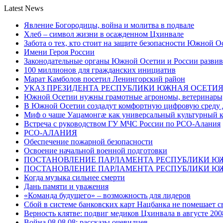
Latest News
Явление Богородицы, война и молитва в подвале
Хлеб – символ жизни в осажденном Цхинвале
Забота о тех, кто стоит на защите безопасности Южной О
Имени Героя России
Законодательные органы Южной Осетии и России развив
100 миллионов для гражданских инициатив
Марат Камболов посетил Ленингорский район
УКАЗ ПРЕЗИДЕНТА РЕСПУБЛИКИ ЮЖНАЯ ОСЕТИ
Южной Осетии нужны грамотные агрономы, ветеринары, 
В Южной Осетии создадут комфортную цифровую среду 
Миф о чаше Уацамонгæ как универсальный культурный 
Встреча с руководством ГУ МЧС России по РСО-Алания
РСО-АЛАНИЯ
Обеспечение пожарной безопасности
Освоение начальной военной подготовки
ПОСТАНОВЛЕНИЕ ПАРЛАМЕНТА РЕСПУБЛИКИ Ю
ПОСТАНОВЛЕНИЕ ПАРЛАМЕНТА РЕСПУБЛИКИ Ю
Когда музыка сильнее смерти
Дань памяти и уважения
«Команда будущего» – возможность для лидеров
Сбой в системе банковских карт Нацбанка не помешает 
Верность клятве: подвиг медиков Цхинвала в августе 200
Война 08.08.08: рассказы очевидцев