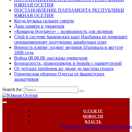
ЮЖНАЯ ОСЕТИЯ
ПОСТАНОВЛЕНИЕ ПАРЛАМЕНТА РЕСПУБЛИКИ
ЮЖНАЯ ОСЕТИЯ
Когда музыка сильнее смерти
Дань памяти и уважения
«Команда будущего» – возможность для лидеров
Сбой в системе банковских карт Нацбанка не помешает
своевременному получению заработных плат
Верность клятве: подвиг медиков Цхинвала в августе
2008 года
Война 08.08.08: рассказы очевидцев
Безопасность, правопорядок и борьба с наркоугрозой
От детских пробежек во дворе до мастера спорта
Героическая оборона Одессы от фашистских
захватчиков
Search for:
О ГАЗЕТЕ
НОВОСТИ
ВЛАСТЬ
Президент
Правительство
Парлам