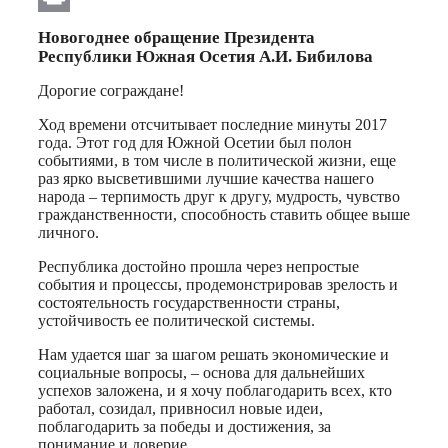
Print
Новогоднее обращение Президента
Республики Южная Осетия А.И. Бибилова
Дорогие сограждане!
Ход времени отсчитывает последние минуты 2017
года. Этот год для Южной Осетии был полон
событиями, в том числе в политической жизни, еще
раз ярко высветившими лучшие качества нашего
народа – терпимость друг к другу, мудрость, чувство
гражданственности, способность ставить общее выше
личного.
Республика достойно прошла через непростые
события и процессы, продемонстрировав зрелость и
состоятельность государственности страны,
устойчивость ее политической системы.
Нам удается шаг за шагом решать экономические и
социальные вопросы, – основа для дальнейших
успехов заложена, и я хочу поблагодарить всех, кто
работал, созидал, привносил новые идеи,
поблагодарить за победы и достижения, за
понимание и доверие.