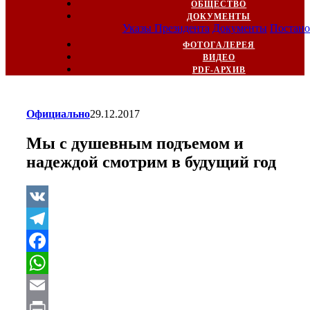
ОБЩЕСТВО
ДОКУМЕНТЫ
Указы Президента
Документы
Постано
ФОТОГАЛЕРЕЯ
ВИДЕО
PDF-АРХИВ
Официально
29.12.2017
Мы с душевным подъемом и
надеждой смотрим в будущий год
VK
Telegram
Facebook
WhatsApp
Email