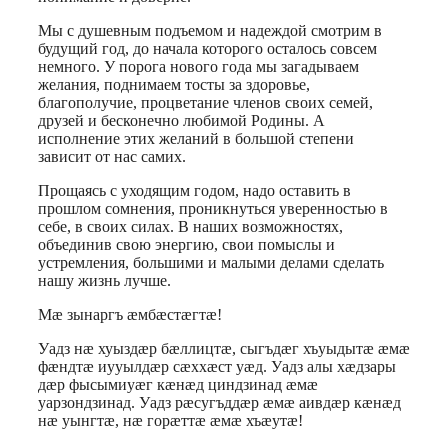
Мы с душевным подъемом и надеждой смотрим в
будущий год, до начала которого осталось совсем
немного. У порога нового года мы загадываем
желания, поднимаем тосты за здоровье,
благополучие, процветание членов своих семей,
друзей и бесконечно любимой Родины. А
исполнение этих желаний в большой степени
зависит от нас самих.
Прощаясь с уходящим годом, надо оставить в
прошлом сомнения, проникнуться уверенностью в
себе, в своих силах. В наших возможностях,
объединив свою энергию, свои помыслы и
устремления, большими и малыми делами сделать
нашу жизнь лучше.
Мæ зынаргъ æмбæстæгтæ!
Уадз нæ хуыздæр бæллицтæ, сыгъдæг хъуыдытæ æмæ
фæндтæ иууылдæр сæххæст уæд. Уадз алы хæдзары
дæр фысымиуæг кæнæд циндзинад æмæ
уарзондзинад. Уадз рæсугъддæр æмæ аивдæр кæнæд
нæ уынгтæ, нæ горæттæ æмæ хъæутæ!