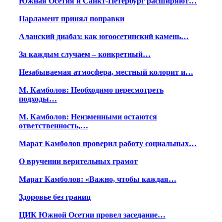
Южная Осетия и Санкт-Петербург расширяют…
Парламент принял поправки
Аланский диабаз: как югоосетинский камень…
За каждым случаем – конкретный…
Незабываемая атмосфера, местный колорит и…
М. Камболов: Необходимо пересмотреть
подходы…
М. Камболов: Неизменными остаются
ответственность,…
Марат Камболов проверил работу социальных…
О вручении верительных грамот
Марат Камболов: «Важно, чтобы каждая…
Здоровье без границ
ЦИК Южной Осетии провел заседание…