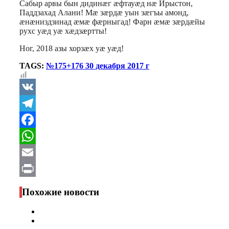
Сабыр арвы бын дидинæг æфтауæд нæ Ирыстон,
Паддзахад Алани! Мæ зæрдæ уын зæгъы амонд,
æнæниздзинад æмæ фæрныгад! Фарн æмæ зæрдæйы
рухс уæд уæ хæдзæртты!
Ног, 2018 азы хорзæх уæ уæд!
TAGS:
№175+176 30 декабря 2017 г
VK
Telegram
Facebook
WhatsApp
Email
Print
Похожие новости