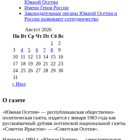
№98 14
Южной Осетии
№98 8 августа 2013 г
(9)
Имени Героя России
августа 2012 г
(14)
Законодательные органы Южной Осетии и
№98+99 11 июля
России развивают сотрудничество
№99 4 августа
2017 г
(9)
№99 4 августа 2015 г
(6)
2016 г
(12)
№99 16
Август 2026
№99 8 июля 2014 г
(9)
Пн
Вт
Ср
Чт
Пт
Сб
Вс
№99+100 10
августа 2012 г
(11)
1
2
августа 2013 г
(12)
3
4
5
6
7
8
9
10
11
12
13
14
15
16
17
18
19
20
21
22
23
24
25
26
27
28
29
30
31
« Июл
О газете
«Южная Осетия» — республиканская общественно-
политическая газета, издается с января 1983 года как
русскоязычный дубляж осетинской национальной газеты
«Советон Ирыстон» — «Советская Осетия».
Начиная с 1993 г. «Южная Осетия» — самостоятельное