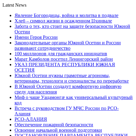
Latest News
Явление Богородицы, война и молитва в подвале
Хлеб – символ жизни в осажденном Цхинвале
Забота о тех, кто стоит на защите безопасности Южной
Осетии
Имени Героя России
Законодательные органы Южной Осетии и России
развивают сотрудничество
100 миллионов для гражданских инициатив
Марат Камболов посетил Ленингорский район
УКАЗ ПРЕЗИДЕНТА РЕСПУБЛИКИ ЮЖНАЯ
ОСЕТИЯ
Южной Осетии нужны грамотные агрономы,
ветеринары, технологи и специалисты по переработке
В Южной Осетии создадут комфортную цифровую
среду для населения
Миф о чаше Уацамонгæ как универсальный культурный
код
Встреча с руководством ГУ МЧС России по РСО-
Алания
РСО-АЛАНИЯ
Обеспечение пожарной безопасности
Освоение начальной военной подготовки
ПОСТАНОВЛЕНИЕ ПАРЛАМЕНТА РЕСПУБЛИКИ