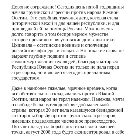
Дорогие сограждане! Сегодня день пятой годовщины
начала грузинской агрессии против народа Южной
Осетии. Это скорбная, траурная дата, которая стала
исторической вехой и для нашей республики, и для
пришедшей ей на помощь России. Можно очень
долго говорить о том беспримерном мужестве,
которое проявили в августовские дни защитники
Цхинвала – осетинские военные и ополченцы,
российские офицеры и солдаты. Но никакие слова не
выразят глубину подвига и степень
самопожертвования тех людей, благодаря которым
Республика Южная Осетия не только не пала перед
агрессором, но и является сегодня признанным
государством.
Даже в наиболее тяжелые, мрачные времена, когда
все обстоятельства складывались против Южной
Осетии, наш народ не терял надежды. Надежда, мечта
о свободе была путеводной звездой маленькой
страны, которая 20 лет вела казавшуюся безнадежной
со стороны борьбу против грузинских агрессоров,
имевших подавляющее численное превосходство.
Пять лет назад эта борьба достигла своей высшей
точки, август 2008 года будто сконцентрировал в себе