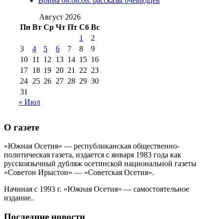
Война 08.08.08: рассказы очевидцев
№99 4 августа
2017 г
(9)
№99 4 августа 2015 г
(6)
2016 г
(12)
№99 16
Август 2026
№99 8 июля 2014 г
(9)
Пн
Вт
Ср
Чт
Пт
Сб
Вс
№99+100 10
августа 2012 г
(11)
1
2
августа 2013 г
(12)
3
4
5
6
7
8
9
10
11
12
13
14
15
16
17
18
19
20
21
22
23
24
25
26
27
28
29
30
31
« Июл
О газете
«Южная Осетия» — республиканская общественно-
политическая газета, издается с января 1983 года как
русскоязычный дубляж осетинской национальной газеты
«Советон Ирыстон» — «Советская Осетия».
Начиная с 1993 г. «Южная Осетия» — самостоятельное
издание..
Последние новости