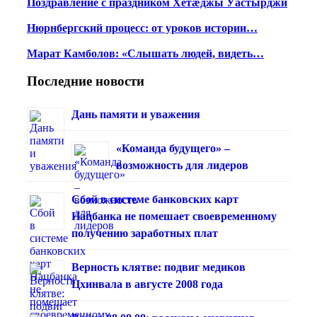
Поздравление с праздником Хетæджы Уастырджи
Нюрнбергский процесс: от уроков истории…
Марат Камболов: «Слышать людей, видеть…
Последние новости
Дань памяти и уважения
«Команда будущего» –
возможность для лидеров
Сбой в системе банковских карт
Нацбанка не помешает своевременному
получению заработных плат
Верность клятве: подвиг медиков
Цхинвала в августе 2008 года