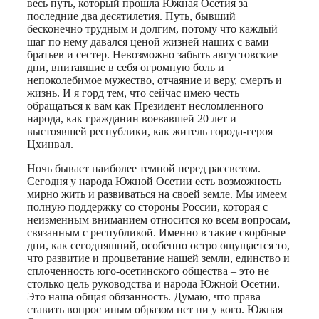
весь путь, который прошла Южная Осетия за
последние два десятилетия. Путь, бывший
бесконечно трудным и долгим, потому что каждый
шаг по нему давался ценой жизней наших с вами
братьев и сестер. Невозможно забыть августовские
дни, впитавшие в себя огромную боль и
непоколебимое мужество, отчаяние и веру, смерть и
жизнь. И я горд тем, что сейчас имею честь
обращаться к вам как Президент несломленного
народа, как гражданин воевавшей 20 лет и
выстоявшей республики, как житель города-героя
Цхинвал.
Ночь бывает наиболее темной перед рассветом.
Сегодня у народа Южной Осетии есть возможность
мирно жить и развиваться на своей земле. Мы имеем
полную поддержку со стороны России, которая с
неизменным вниманием относится ко всем вопросам,
связанным с республикой. Именно в такие скорбные
дни, как сегодняшний, особенно остро ощущается то,
что развитие и процветание нашей земли, единство и
сплоченность юго-осетинского общества – это не
столько цель руководства и народа Южной Осетии.
Это наша общая обязанность. Думаю, что права
ставить вопрос иным образом нет ни у кого. Южная