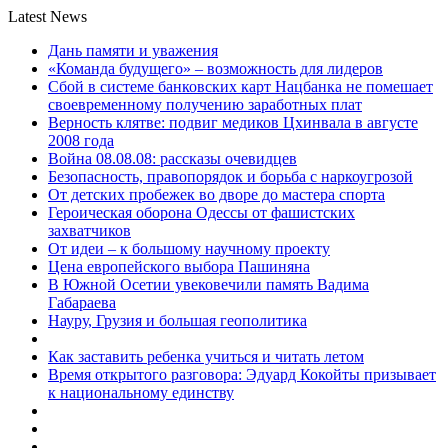
Latest News
Дань памяти и уважения
«Команда будущего» – возможность для лидеров
Сбой в системе банковских карт Нацбанка не помешает
своевременному получению заработных плат
Верность клятве: подвиг медиков Цхинвала в августе
2008 года
Война 08.08.08: рассказы очевидцев
Безопасность, правопорядок и борьба с наркоугрозой
От детских пробежек во дворе до мастера спорта
Героическая оборона Одессы от фашистских
захватчиков
От идеи – к большому научному проекту
Цена европейского выбора Пашиняна
В Южной Осетии увековечили память Вадима
Габараева
Науру, Грузия и большая геополитика
Как заставить ребенка учиться и читать летом
Время открытого разговора: Эдуард Кокойты призывает
к национальному единству