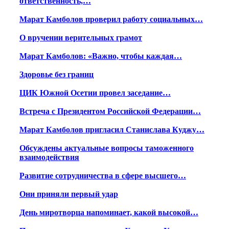
ответственность,…
Марат Камболов проверил работу социальных…
О вручении верительных грамот
Марат Камболов: «Важно, чтобы каждая…
Здоровье без границ
ЦИК Южной Осетии провел заседание…
Встреча с Президентом Российской Федерации…
Марат Камболов пригласил Станислава Куджу…
Обсуждены актуальные вопросы таможенного
взаимодействия
Развитие сотрудничества в сфере высшего…
Они приняли первый удар
День миротворца напоминает, какой высокой…