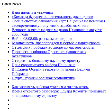
Latest News
Дань памяти и уважения
«Команда будущего» – возможность для лидеров
Сбой в системе банковских карт Нацбанка не помешает
своевременному получению заработных плат
Верность клятве: подвиг медиков Цхинвала в августе
2008 года
Война 08.08.08: рассказы очевидцев
Безопасность, правопорядок и борьба с наркоугрозой
От детских пробежек во дворе до мастера спорта
Героическая оборона Одессы от фашистских
захватчиков
От идеи – к большому научному проекту
Цена европейского выбора Пашиняна
В Южной Осетии увековечили память Вадима
Габараева
Науру, Грузия и большая геополитика
Как заставить ребенка учиться и читать летом
Время открытого разговора: Эдуард Кокойты призывает
к национальному единству