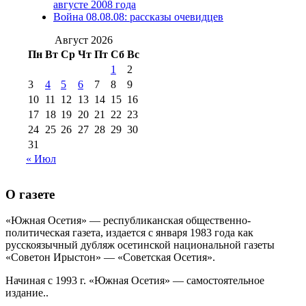
августа 2012 г
(14)
августе 2008 года
№98+99 11 июля
Война 08.08.08: рассказы очевидцев
№99 4 августа
2017 г
(9)
№99 4 августа 2015 г
(6)
2016 г
(12)
№99 16
Август 2026
№99 8 июля 2014 г
(9)
Пн
Вт
Ср
Чт
Пт
Сб
Вс
№99+100 10
августа 2012 г
(11)
1
2
августа 2013 г
(12)
3
4
5
6
7
8
9
10
11
12
13
14
15
16
17
18
19
20
21
22
23
24
25
26
27
28
29
30
31
« Июл
О газете
«Южная Осетия» — республиканская общественно-
политическая газета, издается с января 1983 года как
русскоязычный дубляж осетинской национальной газеты
«Советон Ирыстон» — «Советская Осетия».
Начиная с 1993 г. «Южная Осетия» — самостоятельное
издание..