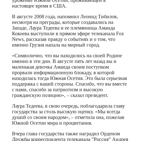
уроженке Южной Осетии, проживающей в
настоящее время в США.
В августе 2008 года, напомнил Леонид Тибилов,
несмотря на преграды, которые создавались на
Западе, Лаура Тедеева и ее племянница Аманда
Кокоева выступили в прямом эфире телеканала Foх
News, рассказав правду о событиях и о том, что
именно Грузия напала на мирный город.
«Символично, что вы находились на своей Родине
именно в эти дни. В августе пять лет назад вы и
маленькая девочка Аманда своим поступком
прорвали информационную блокаду, в которой
находилась тогда Южная Осетия. Это была серьезная
поддержка с вашей стороны. Спасибо, что вы вместе
с нами, спасибо за патриотизм и высокую
гражданскую позицию», – сказал президент.
Лаура Тедеева, в свою очередь, поблагодарила главу
государства за столь высокую оценку. «Мы всегда
душой со своим народом», – отметила она, пожелав
Южной Осетии мира и процветания.
Вчера глава государства также наградил Орденом
Дружбы корреспондента телеканала ”Россия” Андрея