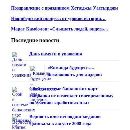
Поздравление с праздником Хетæджы Уастырджи
Нюрнбергский процесс: от уроков истории…
Марат Камболов: «Слышать людей, видеть…
Последние новости
Дань памяти и уважения
«Команда будущего» –
возможность для лидеров
Сбой в системе банковских карт
Нацбанка не помешает своевременному
получению заработных плат
Верность клятве: подвиг медиков
Цхинвала в августе 2008 года