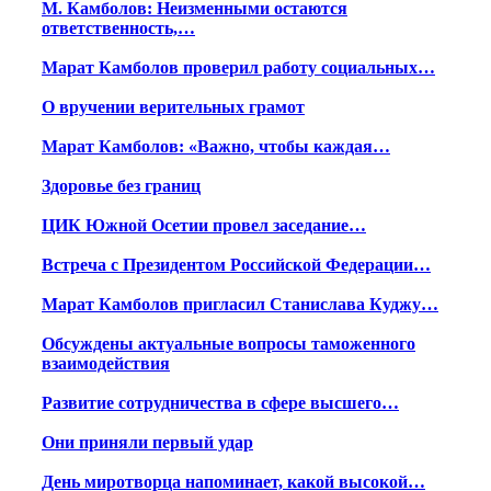
М. Камболов: Неизменными остаются
ответственность,…
Марат Камболов проверил работу социальных…
О вручении верительных грамот
Марат Камболов: «Важно, чтобы каждая…
Здоровье без границ
ЦИК Южной Осетии провел заседание…
Встреча с Президентом Российской Федерации…
Марат Камболов пригласил Станислава Куджу…
Обсуждены актуальные вопросы таможенного
взаимодействия
Развитие сотрудничества в сфере высшего…
Они приняли первый удар
День миротворца напоминает, какой высокой…