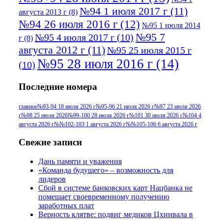
№94 1 июля 2017 г
(11)
августа 2013 г
(8)
№94 26 июля 2016 г
(12)
№95 1 июля 2014
№95 7
№95 4 июля 2017 г
(10)
г
(8)
августа 2012 г
(11)
№95 25 июля 2015 г
№95 28 июля 2016 г
(14)
(10)
№95+96 3 августа 2013 г
(11)
№96 6
Последние номера
№96 9 августа 2012
июля 2017 г
(11)
г
(13)
№96+97 3
№96 28 июля 2015 г
(9)
главное
№93-94 18 июля 2026 г
№95-96 21 июля 2026 г
№97 23 июля 2026
г
№98 25 июля 2026
№99-100 28 июля 2026 г
№101 30 июля 2026 г
№104 4
№96+97 30 июля
июля 2014 г
(10)
августа 2026 г
№№102-103 1 августа 2026 г
№№105-106 6 августа 2026 г
2016 г
(13)
№97 8
№97 6 августа 2013 г
(6)
Свежие записи
№97 11 августа
июля 2017 г
(13)
Дань памяти и уважения
2012 г
(15)
№97 30 июля 2015 г
«Команда будущего» – возможность для
(15)
лидеров
№98 1 августа 2015 г
(10)
№98 2
Сбой в системе банковских карт Нацбанка не
августа 2016 г
(10)
№98 5 июля 2014 г
(10)
помешает своевременному получению
№98 14
заработных плат
№98 8 августа 2013 г
(9)
Верность клятве: подвиг медиков Цхинвала в