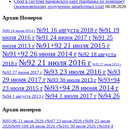
Сбой в системе банковских карт Нацбанка не помешает
своевременному получению заработных плат
06.08.2026
Архив Номеров
№91 16 августа 2018 г
№91 19
№90 24 июня 2014 г
июля 2016 г
№91 24 июня 2017 г
№91 25
№91+92 21 июля 2015 г
июля 2013 г
№91+92 26 июня 2014 г
№92 18 августа
№92 21 июля 2016 г
2018 г
№92 27 июля 2013 г
№93 23 июля 2016 г
№93
№92 27 июня 2017 г
29 июня 2017 г
№93+94
№93 30 июля 2013 г
№93+94 28 июня 2014 г
23 июля 2015 г
№94 26
№94 1 июля 2017 г
№94 1 августа 2013 г
июля 2016 г
№95 4 июля 2017 г
№95 1 июля 2014 г
Архив номеров
№95 7 августа 2012 г
№95 25 июля 2015 г
№95 28 июля 2016 г
№95+96 3 августа
№95-96 21 июля 2026 г
№97 23 июля 2026 г
№98 25 июля
2026
№99-100 28 июля 2026 г
№101 30 июля 2026 г
№104 4
№96 9 августа
2013 г
№96 6 июля 2017 г