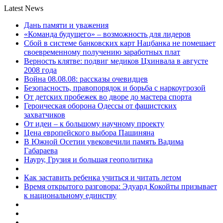
Latest News
Дань памяти и уважения
«Команда будущего» – возможность для лидеров
Сбой в системе банковских карт Нацбанка не помешает
своевременному получению заработных плат
Верность клятве: подвиг медиков Цхинвала в августе
2008 года
Война 08.08.08: рассказы очевидцев
Безопасность, правопорядок и борьба с наркоугрозой
От детских пробежек во дворе до мастера спорта
Героическая оборона Одессы от фашистских
захватчиков
От идеи – к большому научному проекту
Цена европейского выбора Пашиняна
В Южной Осетии увековечили память Вадима
Габараева
Науру, Грузия и большая геополитика
Как заставить ребенка учиться и читать летом
Время открытого разговора: Эдуард Кокойты призывает
к национальному единству