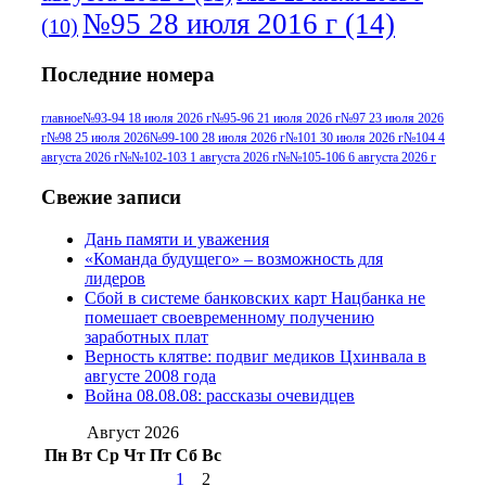
№95 28 июля 2016 г
(14)
(10)
№95+96 3 августа 2013 г
(11)
№96 6
Последние номера
№96 9 августа 2012
июля 2017 г
(11)
г
(13)
№96+97 3
№96 28 июля 2015 г
(9)
главное
№93-94 18 июля 2026 г
№95-96 21 июля 2026 г
№97 23 июля 2026
г
№98 25 июля 2026
№99-100 28 июля 2026 г
№101 30 июля 2026 г
№104 4
№96+97 30 июля
июля 2014 г
(10)
августа 2026 г
№№102-103 1 августа 2026 г
№№105-106 6 августа 2026 г
2016 г
(13)
№97 8
№97 6 августа 2013 г
(6)
Свежие записи
№97 11 августа
июля 2017 г
(13)
Дань памяти и уважения
2012 г
(15)
№97 30 июля 2015 г
«Команда будущего» – возможность для
(15)
лидеров
№98 1 августа 2015 г
(10)
№98 2
Сбой в системе банковских карт Нацбанка не
августа 2016 г
(10)
№98 5 июля 2014 г
(10)
помешает своевременному получению
№98 14
заработных плат
№98 8 августа 2013 г
(9)
Верность клятве: подвиг медиков Цхинвала в
августа 2012 г
(14)
августе 2008 года
№98+99 11 июля
Война 08.08.08: рассказы очевидцев
№99 4 августа
2017 г
(9)
№99 4 августа 2015 г
(6)
2016 г
(12)
№99 16
Август 2026
№99 8 июля 2014 г
(9)
Пн
Вт
Ср
Чт
Пт
Сб
Вс
№99+100 10
августа 2012 г
(11)
1
2