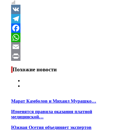
VK
Telegram
Facebook
WhatsApp
Email
Print
Похожие новости
Марат Камболов и Михаил Мурашко…
Изменятся правила оказания платной
медицинской…
Южная Осетия объединяет экспертов