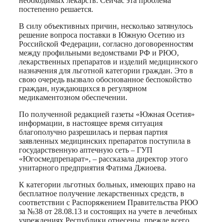
необходимых лекарств. Сейчас эта проблема
постепенно решается.
В силу объективных причин, несколько затянулось
решение вопроса поставки в Южную Осетию из
Российской Федерации, согласно договоренностям
между профильными ведомствами РФ и РЮО,
лекарственных препаратов и изделий медицинского
назначения для льготной категории граждан. Это в
свою очередь вызвало обоснованное беспокойство
граждан, нуждающихся в регулярном
медикаментозном обеспечении.
По полученной редакцией газеты «Южная Осетия»
информации, в настоящее время ситуация
благополучно разрешилась и первая партия
заявленных медицинских препаратов поступила в
государственную аптечную сеть – ГУП
«Югосмедпрепарат», – рассказала директор этого
унитарного предприятия Фатима Джиоева.
К категории льготных больных, имеющих право на
бесплатное получение лекарственных средств, в
соответствии с Распоряжением Правительства РЮО
за №38 от 28.08.13 и состоящих на учете в лечебных
учреждениях Республики отнесены, прежде всего,