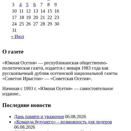
августа 2013 г
(12)
3
4
5
6
7
8
9
10
11
12
13
14
15
16
17
18
19
20
21
22
23
24
25
26
27
28
29
30
31
« Июл
О газете
«Южная Осетия» — республиканская общественно-
политическая газета, издается с января 1983 года как
русскоязычный дубляж осетинской национальной газеты
«Советон Ирыстон» — «Советская Осетия».
Начиная с 1993 г. «Южная Осетия» — самостоятельное
издание..
Последние новости
Дань памяти и уважения
06.08.2026
«Команда будущего» – возможность для лидеров
06.08.2026