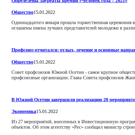
Определены лауреаты премии «Человек года – 2021»
Общество
15.01.2022
Одиннадцатого января прошла торжественная церемония вр
оглашены имена лучших представителей молодежи в разл
Профсоюз отчитался: отдых, лечение и основные напра
Общество
15.01.2022
Совет профсоюзов Южной Осетии - самое крупное обществ
профсоюзные организации. Глава Совета профсоюзов Жанн
В Южной Осетии завершили реализацию 20 мероприят
Экономика
15.01.2022
Из 27 мероприятий, внесенных в Инвестиционную програм
объектов. Об этом агентству «Рес» сообщил министр стр