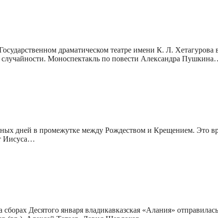
осударственном драматическом театре имени К. Л. Хетагурова в
 и случайности. Моноспектакль по повести Александра Пушкина
енных дней в промежутке между Рождеством и Крещением. Это вр
ят Иисуса…
сборах Десятого января владикавказская «Алания» отправилась 