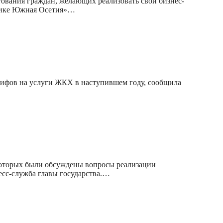
тования граждан, желающих реализовать свой бизнес-
блике Южная Осетия»…
рифов на услуги ЖКХ в наступившем году, сообщила
которых были обсуждены вопросы реализации
есс-служба главы государства.…