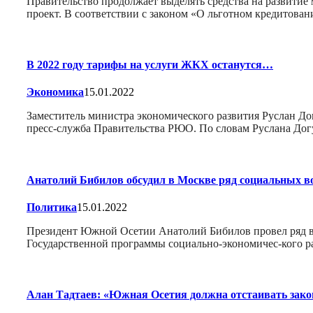
Правительство продолжает выделять средства на развитие 
проект. В соответствии с законом «О льготном кредитова
В 2022 году тарифы на услуги ЖКХ останутся…
Экономика
15.01.2022
Заместитель министра экономического развития Руслан До
пресс-служба Правительства РЮО. По словам Руслана Догу
Анатолий Бибилов обсудил в Москве ряд социальных в
Политика
15.01.2022
Президент Южной Осетии Анатолий Бибилов провел ряд в
Государственной программы социально-экономичес-кого ра
Алан Тадтаев: «Южная Осетия должна отстаивать зак