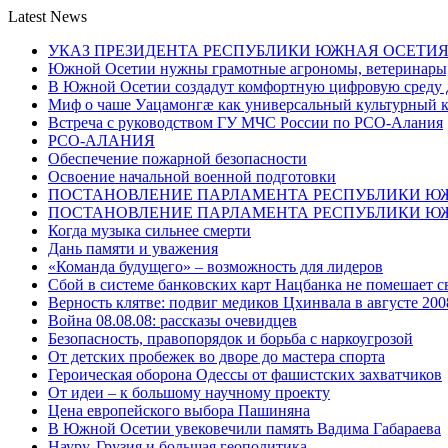
Latest News
УКАЗ ПРЕЗИДЕНТА РЕСПУБЛИКИ ЮЖНАЯ ОСЕТИ
Южной Осетии нужны грамотные агрономы, ветеринары, 
В Южной Осетии создадут комфортную цифровую среду 
Миф о чаше Уацамонгæ как универсальный культурный 
Встреча с руководством ГУ МЧС России по РСО-Алания
РСО-АЛАНИЯ
Обеспечение пожарной безопасности
Освоение начальной военной подготовки
ПОСТАНОВЛЕНИЕ ПАРЛАМЕНТА РЕСПУБЛИКИ Ю
ПОСТАНОВЛЕНИЕ ПАРЛАМЕНТА РЕСПУБЛИКИ Ю
Когда музыка сильнее смерти
Дань памяти и уважения
«Команда будущего» – возможность для лидеров
Сбой в системе банковских карт Нацбанка не помешает 
Верность клятве: подвиг медиков Цхинвала в августе 200
Война 08.08.08: рассказы очевидцев
Безопасность, правопорядок и борьба с наркоугрозой
От детских пробежек во дворе до мастера спорта
Героическая оборона Одессы от фашистских захватчиков
От идеи – к большому научному проекту
Цена европейского выбора Пашиняна
В Южной Осетии увековечили память Вадима Габараева
Науру, Грузия и большая геополитика