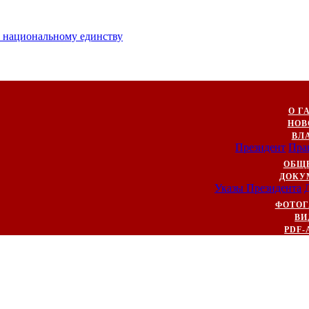
к национальному единству
О Г
НОВ
ВЛ
Президент
Пра
ОБЩ
ДОКУ
Указы Президента
ФОТОГ
ВИ
PDF-