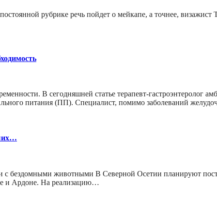
й постоянной рубрике речь пойдет о мейкапе, а точнее, визажис
бходимость
временности. В сегодняшней статье терапевт-гастроэнтеролог 
ильного питания (ПП). Специалист, помимо заболеваний желудо
аших…
ии с бездомными животными В Северной Осетии планируют постр
оке и Ардоне. На реализацию…