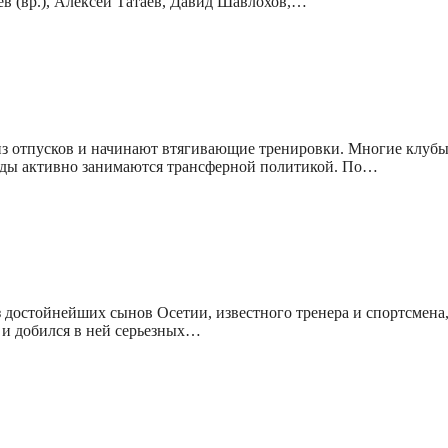
ев (вр.), Алексей Татаев, Давид Шавлохов,…
з отпусков и начинают втягивающие тренировки. Многие клубы 
анды активно занимаются трансферной политикой. По…
 достойнейших сынов Осетии, известного тренера и спортсмена,
 и добился в ней серьезных…