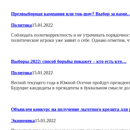
Предвыборная кампания или ток-шоу? Выбор за вами
Политика
15.01.2022
Соблюдать политкорректность и не утрачивать порядочнос
политические игроки уже заявят о себе. Однако отметим, 
Выборы-2022: способ борьбы покажет – кто есть кто…
Политика
15.01.2022
Весной текущего года в Южной Осетии пройдут президент
Будущие кандидаты в президенты в буквальном смысле до
Объявлен конкурс на получение льготного кредита для
Экономика
15.01.2022