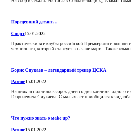
На сбор выехали: Ростислав Солдатенко (вр.), Азамат Тома
Поредевший десант…
Спорт
15.01.2022
Практически все клубы российской Премьер-лиги вышли и
чемпионата, который стартует в начале марта. Также ком
Борис Сиукаев – легендарный тренер ЦСКА
Разное
15.01.2022
На днях исполнилось сорок дней со дня кончины одного из
Георгиевича Сиукаева. С малых лет приобщился к чидаоба
Что нужно знать о мake up?
Разное
15.01.2022