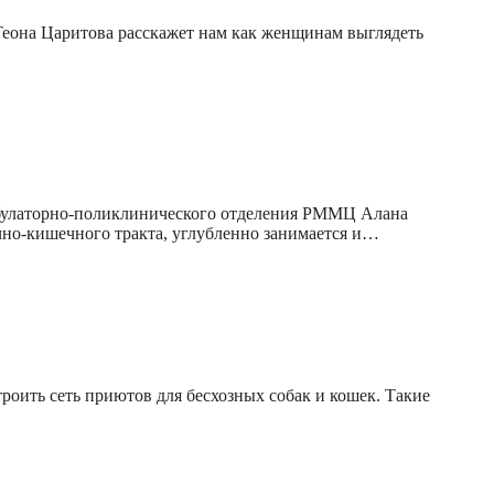
т Теона Царитова расскажет нам как женщинам выглядеть
амбулаторно-поликлинического отделения РММЦ Алана
чно-кишечного тракта, углубленно занимается и…
оить сеть приютов для бесхозных собак и кошек. Такие