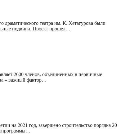
о драматического театра им. К. Хетагурова были
альные подвиги. Проект прошел…
авляет 2600 членов, объединенных в первичные
тва – важный фактор…
ии на 2021 год, завершено строительство порядка 20
естпрограммы…