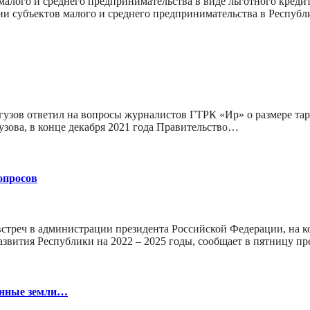
малого и среднего предпринимательства в виде льготного креди
нии субъектов малого и среднего предпринимательства в Респу
гузов ответил на вопросы журналистов ГТРК «Ир» о размере та
зова, в конце декабря 2021 года Правительство…
опросов
стреч в администрации президента Российской Федерации, на 
звития Республики на 2022 – 2025 годы, сообщает в пятницу пр
онные земли…