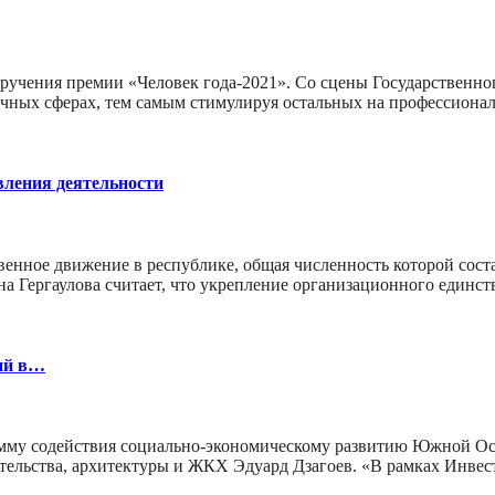
учения премии «Человек года-2021». Со сцены Государственног
ичных сферах, тем самым стимулируя остальных на профессион
вления деятельности
енное движение в республике, общая численность которой сост
а Гергаулова считает, что укрепление организационного единс
ий в…
му содействия социально-экономическому развитию Южной Осет
оительства, архитектуры и ЖКХ Эдуард Дзагоев. «В рамках Инв