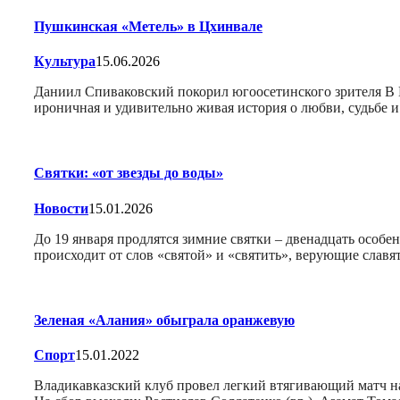
Пушкинская «Метель» в Цхинвале
Культура
15.06.2026
Даниил Спиваковский покорил югоосетинского зрителя В Г
ироничная и удивительно живая история о любви, судьбе
Святки: «от звезды до воды»
Новости
15.01.2026
До 19 января продлятся зимние святки – двенадцать особ
происходит от слов «святой» и «святить», верующие слав
Зеленая «Алания» обыграла оранжевую
Спорт
15.01.2022
Владикавказский клуб провел легкий втягивающий матч на 