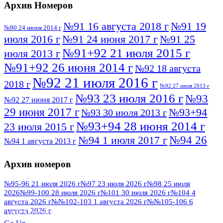
Архив Номеров
№91 16 августа 2018 г
№91 19
№90 24 июня 2014 г
июля 2016 г
№91 24 июня 2017 г
№91 25
№91+92 21 июля 2015 г
июля 2013 г
№91+92 26 июня 2014 г
№92 18 августа
№92 21 июля 2016 г
2018 г
№92 27 июля 2013 г
№93 23 июля 2016 г
№93
№92 27 июня 2017 г
29 июня 2017 г
№93+94
№93 30 июля 2013 г
№93+94 28 июня 2014 г
23 июля 2015 г
№94 26
№94 1 июля 2017 г
№94 1 августа 2013 г
июля 2016 г
№95 4 июля 2017 г
№95 1 июля 2014 г
Архив номеров
№95 7 августа 2012 г
№95 25 июля 2015 г
№95 28 июля 2016 г
№95+96 3 августа
№95-96 21 июля 2026 г
№97 23 июля 2026 г
№98 25 июля
2026
№99-100 28 июля 2026 г
№101 30 июля 2026 г
№104 4
№96 9 августа
2013 г
№96 6 июля 2017 г
августа 2026 г
№№102-103 1 августа 2026 г
№№105-106 6
2012 г
№96+97 3 июля 2014 г
августа 2026 г
№96 28 июля 2015 г
ПОСМОТРЕТЬ ВСЕ