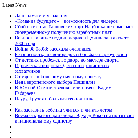
Latest News
Дань памяти и уважения
«Команда будущего» – возможность для лидеров
Сбой в системе банковских карт Нацбанка не помешает
своевременному получению заработных плат
Верность клятве: подвиг медиков Цхинвала в августе
2008 года
Война 08.08.08: рассказы очевидцев
Безопасность, правопорядок и борьба с наркоугрозой
От детских пробежек во дворе до мастера спорта
Героическая оборона Одессы от фашистских
захватчиков
От идеи – к большому научному проекту
Цена европейского выбора Пашиняна
В Южной Осетии увековечили память Вадима
Габараева
Науру, Грузия и большая геополитика
Как заставить ребенка учиться и читать летом
Время открытого разговора: Эдуард Кокойты призывает
к национальному единству