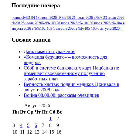
Последние номера
№96 9 августа 2012
июля 2017 г
(11)
г
(13)
№96+97 3
№96 28 июля 2015 г
(9)
главное
№93-94 18 июля 2026 г
№95-96 21 июля 2026 г
№97 23 июля 2026
г
№98 25 июля 2026
№99-100 28 июля 2026 г
№101 30 июля 2026 г
№104 4
№96+97 30 июля
июля 2014 г
(10)
августа 2026 г
№№102-103 1 августа 2026 г
№№105-106 6 августа 2026 г
2016 г
(13)
№97 8
№97 6 августа 2013 г
(6)
Свежие записи
№97 11 августа
июля 2017 г
(13)
Дань памяти и уважения
2012 г
(15)
№97 30 июля 2015 г
«Команда будущего» – возможность для
(15)
лидеров
№98 1 августа 2015 г
(10)
№98 2
Сбой в системе банковских карт Нацбанка не
августа 2016 г
(10)
№98 5 июля 2014 г
(10)
помешает своевременному получению
№98 14
заработных плат
№98 8 августа 2013 г
(9)
Верность клятве: подвиг медиков Цхинвала в
августа 2012 г
(14)
августе 2008 года
№98+99 11 июля
Война 08.08.08: рассказы очевидцев
№99 4 августа
2017 г
(9)
№99 4 августа 2015 г
(6)
2016 г
(12)
№99 16
Август 2026
№99 8 июля 2014 г
(9)
Пн
Вт
Ср
Чт
Пт
Сб
Вс
№99+100 10
августа 2012 г
(11)
1
2
августа 2013 г
(12)
3
4
5
6
7
8
9
10
11
12
13
14
15
16