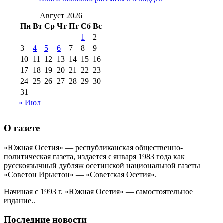
№99 4 августа
2017 г
(9)
№99 4 августа 2015 г
(6)
2016 г
(12)
№99 16
Август 2026
№99 8 июля 2014 г
(9)
Пн
Вт
Ср
Чт
Пт
Сб
Вс
№99+100 10
августа 2012 г
(11)
1
2
августа 2013 г
(12)
3
4
5
6
7
8
9
10
11
12
13
14
15
16
17
18
19
20
21
22
23
24
25
26
27
28
29
30
31
« Июл
О газете
«Южная Осетия» — республиканская общественно-
политическая газета, издается с января 1983 года как
русскоязычный дубляж осетинской национальной газеты
«Советон Ирыстон» — «Советская Осетия».
Начиная с 1993 г. «Южная Осетия» — самостоятельное
издание..
Последние новости