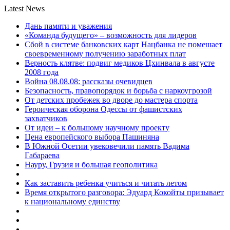
Latest News
Дань памяти и уважения
«Команда будущего» – возможность для лидеров
Сбой в системе банковских карт Нацбанка не помешает
своевременному получению заработных плат
Верность клятве: подвиг медиков Цхинвала в августе
2008 года
Война 08.08.08: рассказы очевидцев
Безопасность, правопорядок и борьба с наркоугрозой
От детских пробежек во дворе до мастера спорта
Героическая оборона Одессы от фашистских
захватчиков
От идеи – к большому научному проекту
Цена европейского выбора Пашиняна
В Южной Осетии увековечили память Вадима
Габараева
Науру, Грузия и большая геополитика
Как заставить ребенка учиться и читать летом
Время открытого разговора: Эдуард Кокойты призывает
к национальному единству