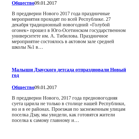
Общество
09.01.2017
В преддверии Нового 2017 года праздничные
мероприятия проходят по всей Республике. 27
декабря традиционный новогодний «Голубой
огонек» прошел в Юго-Осетинском государственном
университете им. А. Тибилова. Праздничное
мероприятие состоялось в актовом зале средней
школы №1 в…
Малыши Дзауского детсада отпраздновали Новый
год
Общество
09.01.2017
В преддверии Нового, 2017 года предновогодняя
суета царила не только в столице нашей Республики,
но и в ее районах. Проезжая по заснеженным улицам
поселка Дзау, мы увидели, как готовятся жители
поселка к самому главному и…