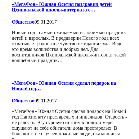
«МегаФон» Южная Осетия поздравил детей
Цхинвальской школы-интерната с…
Общество
09.01.2017
Новый год - самый ожидаемый и любимый праздник
детей и взрослых. В преддверии Нового года всех
охватывает радостное чувство ожидания чуда. Ведь
это время волшебства и добрых дел. Для
воспитанников Цхинвальской школы-интернат такой
волшебный праздник…
«МегаФон» Южная Осетия сделал подарок на
Новый год…
Общество
09.01.2017
«МегаФон» Южная Осетия сделал подарок на Новый
год Пансионату престарелых и инвалидов. Старость -
не радость. Эту суровую истину в полной мере
ощущают на себе обитатели дома престарелых. В
большинстве случаев пожилые люди, оказавшиеся