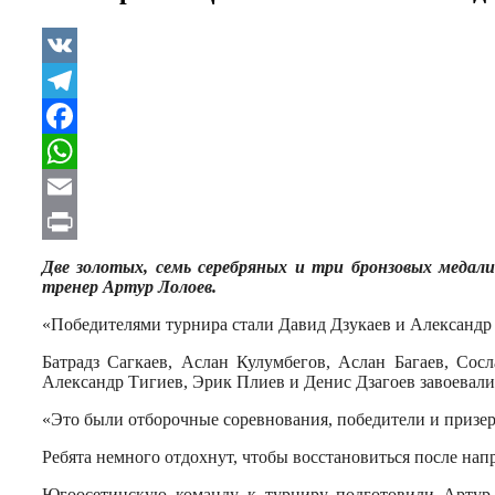
VK
Telegram
Facebook
WhatsApp
Email
Print
Две золотых, семь серебряных и три бронзовых медал
тренер Артур Лолоев.
«Победителями турнира стали Давид Дзукаев и Александр Г
Батрадз Сагкаев, Аслан Кулумбегов, Аслан Багаев, Со
Александр Тигиев, Эрик Плиев и Денис Дзагоев завоевали
«Это были отборочные соревнования, победители и призер
Ребята немного отдохнут, чтобы восстановиться после нап
Югоосетинскую команду к турниру подготовили Артур 