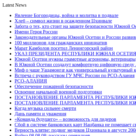
Latest News
Явление Богородицы, война и молитва в подвале
Хлеб – символ жизни в осажденном Цхинвале
Забота о тех, кто стоит на защите безопасности Южной О
Имени Героя России
Законодательные органы Южной Осетии и России развив
100 миллионов для гражданских инициатив
Марат Камболов посетил Ленингорский район
УКАЗ ПРЕЗИДЕНТА РЕСПУБЛИКИ ЮЖНАЯ ОСЕТИ
Южной Осетии нужны грамотные агрономы, ветеринары, 
В Южной Осетии создадут комфортную цифровую среду 
Миф о чаше Уацамонгæ как универсальный культурный 
Встреча с руководством ГУ МЧС России по РСО-Алания
РСО-АЛАНИЯ
Обеспечение пожарной безопасности
Освоение начальной военной подготовки
ПОСТАНОВЛЕНИЕ ПАРЛАМЕНТА РЕСПУБЛИКИ Ю
ПОСТАНОВЛЕНИЕ ПАРЛАМЕНТА РЕСПУБЛИКИ Ю
Когда музыка сильнее смерти
Дань памяти и уважения
«Команда будущего» – возможность для лидеров
Сбой в системе банковских карт Нацбанка не помешает 
Верность клятве: подвиг медиков Цхинвала в августе 200
Война 08.08.08: рассказы очевидцев