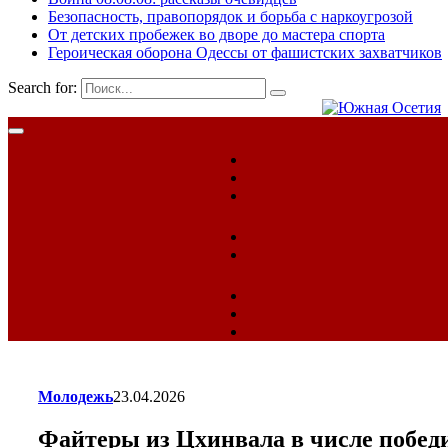
Безопасность, правопорядок и борьба с наркоугрозой
От детских пробежек во дворе до мастера спорта
Героическая оборона Одессы от фашистских захватчиков
Search for:
Молодежь
23.04.2026
Файтеры из Цхинвала в числе побед