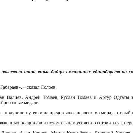
и завоевали наши юные бойцы смешанных единоборств на со
абараев», – сказал Лолоев.
слан Валиев, Андрей Томаев, Руслан Томаев и Артур Одтаты 
 бронзовые медали.
ы получили путевки на предстоящее первенство мира, который п
ряженных поединков и потом начнем усиленно готовиться к перв
Лолоев, Алан Кочиев, Мамед Кулумбегов, Дмитрий Хасиев. 