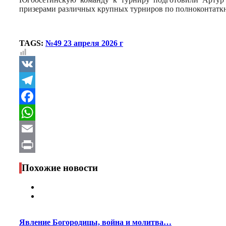
призерами различных крупных турниров по полноконтатк
TAGS:
№49 23 апреля 2026 г
VK
Telegram
Facebook
WhatsApp
Email
Print
Похожие новости
Явление Богородицы, война и молитва…