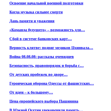
Освоение начальной военной подготовки
Когда музыка сильнее смерти
Дань памяти и уважения
«Команда будущего» – возможность для…
Сбой в системе банковских карт…
Верность клятве: подвиг медиков Цхинвала…
Война 08.08.08: рассказы очевидцев
Безопасность, правопорядок и борьба с…
От детских пробежек во дворе…
Героическая оборона Одессы от фашистских…
От идеи – к большому…
Цена европейского выбора Пашиняна
В Южной Осетии увековечили память…