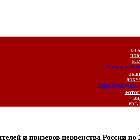
О Г
НОВ
ВЛ
Президент
Пра
ОБЩ
ДОКУ
Указы Президента
ФОТОГ
ВИ
PDF-
ителей и призеров первенства России п