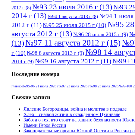
№93 23 июля 2016 г
(13)
№93 29
2017 г
(8)
2014 г
(13)
№94 1 июля 
№94 1 августа 2013 г
(8)
№95 28
2012 г
(11)
№95 25 июля 2015 г
(10)
августа 2012 г
(13)
№
№96 28 июля 2015 г
(9)
№97 11 августа 2012 г
(15)
№97
(13)
№98 14 август
г
(10)
№98 8 августа 2013 г
(9)
№99+10
№99 16 августа 2012 г
(11)
2014 г
(9)
Последние номера
главное
№95-96 21 июля 2026 г
№97 23 июля 2026 г
№98 25 июля 2026
№99-100 2
Свежие записи
Явление Богородицы, война и молитва в подвале
Хлеб – символ жизни в осажденном Цхинвале
Забота о тех, кто стоит на защите безопасности Южн
Имени Героя России
Законодательные органы Южной Осетии и России ра