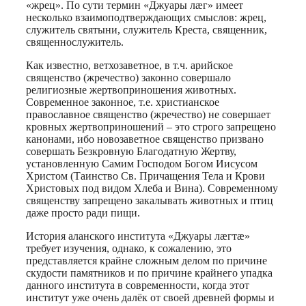
«жрец». По сути термин «Джуары лæг» имеет
несколько взаимоподтверждающих смыслов: жрец,
служитель святыни, служитель Креста, священник,
священнослужитель.
Как известно, ветхозаветное, в т.ч. арийское
священство (жречество) законно совершало
религиозные жертвоприношения животных.
Современное законное, т.е. христианское
православное священство (жречество) не совершает
кровных жертвоприношений – это строго запрещено
канонами, ибо новозаветное священство призвано
совершать Безкровную Благодатную Жертву,
установленную Самим Господом Богом Иисусом
Христом (Таинство Св. Причащения Тела и Крови
Христовых под видом Хлеба и Вина). Современному
священству запрещено закалывать животных и птиц
даже просто ради пищи.
История аланского института «Джуары лæгтæ»
требует изучения, однако, к сожалению, это
представляется крайне сложным делом по причине
скудости памятников и по причине крайнего упадка
данного института в современности, когда этот
институт уже очень далёк от своей древней формы и