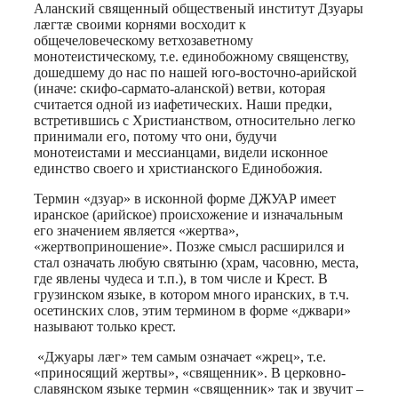
Print
Аланский священный общественый институт Дзуары
лæгтæ своими корнями восходит к
общечеловеческому ветхозаветному
монотеистическому, т.е. единобожному священству,
дошедшему до нас по нашей юго-восточно-арийской
(иначе: скифо-сармато-аланской) ветви, которая
считается одной из иафетических. Наши предки,
встретившись с Христианством, относительно легко
принимали его, потому что они, будучи
монотеистами и мессианцами, видели исконное
единство своего и христианского Единобожия.
Термин «дзуар» в исконной форме ДЖУАР имеет
иранское (арийское) происхожение и изначальным
его значением является «жертва»,
«жертвоприношение». Позже смысл расширился и
стал означать любую святыню (храм, часовню, места,
где явлены чудеса и т.п.), в том числе и Крест. В
грузинском языке, в котором много иранских, в т.ч.
осетинских слов, этим термином в форме «джвари»
называют только крест.
«Джуары лæг» тем самым означает «жрец», т.е.
«приносящий жертвы», «священник». В церковно-
славянском языке термин «священник» так и звучит –