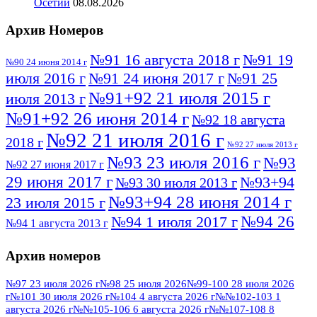
Осетии
08.08.2026
Архив Номеров
№91 16 августа 2018 г
№91 19
№90 24 июня 2014 г
июля 2016 г
№91 24 июня 2017 г
№91 25
№91+92 21 июля 2015 г
июля 2013 г
№91+92 26 июня 2014 г
№92 18 августа
№92 21 июля 2016 г
2018 г
№92 27 июля 2013 г
№93 23 июля 2016 г
№93
№92 27 июня 2017 г
29 июня 2017 г
№93+94
№93 30 июля 2013 г
№93+94 28 июня 2014 г
23 июля 2015 г
№94 26
№94 1 июля 2017 г
№94 1 августа 2013 г
июля 2016 г
№95 4 июля 2017 г
№95 1 июля 2014 г
Архив номеров
№95 7 августа 2012 г
№95 25 июля 2015 г
№95 28 июля 2016 г
№95+96 3 августа
№97 23 июля 2026 г
№98 25 июля 2026
№99-100 28 июля 2026
г
№101 30 июля 2026 г
№104 4 августа 2026 г
№№102-103 1
№96 9 августа
2013 г
№96 6 июля 2017 г
августа 2026 г
№№105-106 6 августа 2026 г
№№107-108 8