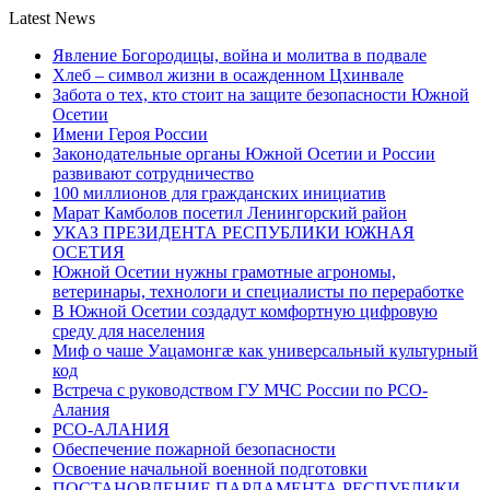
Latest News
Явление Богородицы, война и молитва в подвале
Хлеб – символ жизни в осажденном Цхинвале
Забота о тех, кто стоит на защите безопасности Южной
Осетии
Имени Героя России
Законодательные органы Южной Осетии и России
развивают сотрудничество
100 миллионов для гражданских инициатив
Марат Камболов посетил Ленингорский район
УКАЗ ПРЕЗИДЕНТА РЕСПУБЛИКИ ЮЖНАЯ
ОСЕТИЯ
Южной Осетии нужны грамотные агрономы,
ветеринары, технологи и специалисты по переработке
В Южной Осетии создадут комфортную цифровую
среду для населения
Миф о чаше Уацамонгæ как универсальный культурный
код
Встреча с руководством ГУ МЧС России по РСО-
Алания
РСО-АЛАНИЯ
Обеспечение пожарной безопасности
Освоение начальной военной подготовки
ПОСТАНОВЛЕНИЕ ПАРЛАМЕНТА РЕСПУБЛИКИ