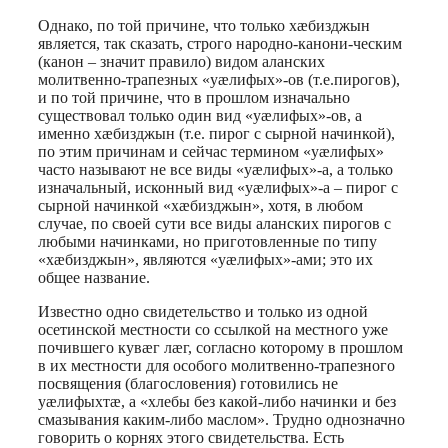
Однако, по той причине, что только хæбизджын
является, так сказать, строго народно-канони-ческим
(канон – значит правило) видом аланских
молитвенно-трапезных «уæлифых»-ов (т.е.пирогов),
и по той причине, что в прошлом изначально
существовал только один вид «уæлифых»-ов, а
именно хæбизджын (т.е. пирог с сырной начинкой),
по этим причинам и сейчас термином «уæлифых»
часто называют не все виды «уæлифых»-а, а только
изначальный, исконный вид «уæлифых»-а – пирог с
сырной начинкой «хæбизджын», хотя, в любом
случае, по своей сути все виды аланских пирогов с
любыми начинками, но приготовленные по типу
«хæбизджын», являются «уæлифых»-ами; это их
общее название.
Известно одно свидетельство и только из одной
осетинской местности со ссылкой на местного уже
почившего кувæг лæг, согласно которому в прошлом
в их местности для особого молитвенно-трапезного
посвящения (благословения) готовились не
уæлифыхтæ, а «хлебы без какой-либо начинки и без
смазывания каким-либо маслом». Трудно однозначно
говорить о корнях этого свидетельства. Есть