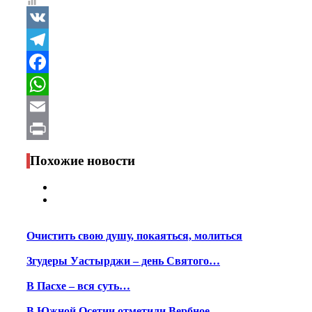
VK
Telegram
Facebook
WhatsApp
Email
Print
Похожие новости
Очистить свою душу, покаяться, молиться
Згудеры Уастырджи – день Святого…
В Пасхе – вся суть…
В Южной Осетии отметили Вербное…