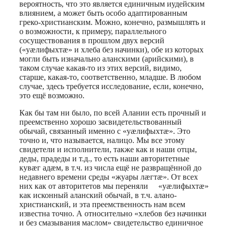
вероятность, что это является единичным иудейским
влиянием, а может быть особо адаптированным
греко-христианским. Можно, конечно, размышлять и
о возможности, к примеру, параллельного
сосуществования в прошлом двух версий
(«уæлифыхтæ» и хлеба без начинки), обе из которых
могли быть изначально аланскими (арийскими), в
таком случае какая-то из этих версий, видимо,
старше, какая-то, соответственно, младше. В любом
случае, здесь требуется исследование, если, конечно,
это ещё возможно.
Как бы там ни было, по всей Алании есть прочный и
преемственно хорошо засвидетельствованный
обычай, связанный именно с «уæлифыхтæ». Это
точно и, что называется, налицо. Мы все этому
свидетели и исполнители, также как и наши отцы,
деды, прадеды и т.д., то есть наши авторитетные
кувæг адæм, в т.ч. из числа ещё не развращённой до
недавнего времени среды «жуары лæгтæ». От всех
них как от авторитетов мы переняли «уæлифыхтæ»
как исконный аланский обычай, в т.ч. алано-
христианский, и эта преемственность нам всем
известна точно. А относительно «хлебов без начинки
и без смазывания маслом» свидетельство единичное