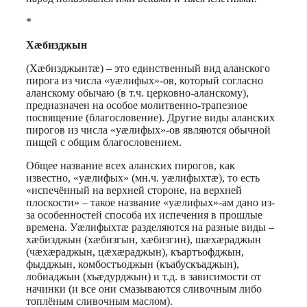
*
Хæбизджын
(Хæбизджынтæ) – это единственный вид аланского
пирога из числа «уæлифых»-ов, который согласно
аланскому обычаю (в т.ч. церковно-аланскому),
предназначен на особое молитвенно-трапезное
посвящение (благословение). Другие виды аланских
пирогов из числа «уæлифых»-ов являются обычной
пищей с общим благословением.
Общее название всех аланских пирогов, как
известно, «уæлифых» (мн.ч. уæлифыхтæ), то есть
«испечённый на верхней стороне, на верхней
плоскости» – такое название «уæлифых»-ам дано из-
за особенностей способа их испечения в прошлые
времена. Уæлифыхтæ разделяются на разные виды –
хæбизджын (хæбизгын, хæбизгин), шæхæраджын
(чæхæраджын, цæхæраджын), къартъофджын,
фыдджын, комбостъоджын (къабускъаджын),
лобиаджын (хъæдурджын) и т.д. в зависимости от
начинки (и все они смазываются сливочным либо
топлёным сливочным маслом).