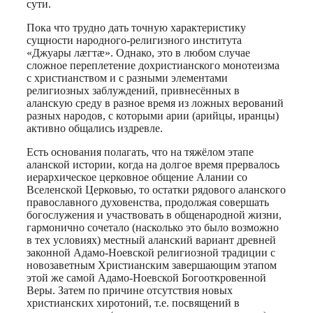
сути.
Пока что трудно дать точную характеристику
сущности народного-религизного института
«Джуары лæгтæ». Однако, это в любом случае
сложное переплетение дохристианского монотеизма
с христианством и с разными элементами
религиозных заблуждений, привнесённых в
аланскую среду в разное время из ложных верований
разных народов, с которыми арии (арийцы, иранцы)
активно общались издревле.
Есть основания полагать, что на тяжёлом этапе
аланской истории, когда на долгое время прервалось
иерархическое церковное общение Алании со
Вселенской Церковью, то остатки рядового аланского
православного духовенства, продолжая совершать
богослужения и участвовать в общенародной жизни,
гармонично сочетало (насколько это было возможно
в тех условиях) местный аланский вариант древней
законной Адамо-Ноевской религиозной традиции с
новозаветным Христианским завершающим этапом
этой же самой Адамо-Ноевской Богооткровенной
Веры. Затем по причине отсутствия новых
христианских хиротоний, т.е. посвящений в