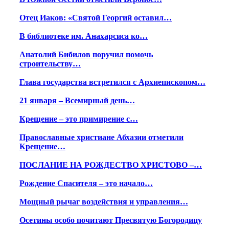
Отец Иаков: «Святой Георгий оставил…
В библиотеке им. Анахарсиса ко…
Анатолий Бибилов поручил помочь
строительству…
Глава государства встретился с Архиепископом…
21 января – Всемирный день…
Крещение – это примирение с…
Православные христиане Абхазии отметили
Крещение…
ПОСЛАНИЕ НА РОЖДЕСТВО ХРИСТОВО –…
Рождение Спасителя – это начало…
Мощный рычаг воздействия и управления…
Осетины особо почитают Пресвятую Богородицу