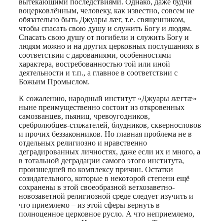
вытекающими последствиями. Однако, даже будчи
воцерковлённым, человеку, как известно, совсем не
обязательно быть Джуары лæг, т.е. священником,
чтобы спасать свою душу и служить Богу и людям.
Спасать свою душу от погибели и служить Богу и
людям можно и на других церковных послушаниях в
соответствии с дарованиями, особенностями
характера, востребованностью той или иной
деятельности и т.п., а главное в соответствии с
Божьим Промыслом.
К сожалению, народный институт «Джуары лæгтæ»
ныне преимущественно состоит из откровенных
самозванцев, пьяниц, чревоугодников,
сребролюбцев-стяжателей, блудников, сквернословов
и прочих беззаконников. Но главная проблема не в
отдельных религиозно и нравственно
деградированных личностях, даже если их и много, а
в тотальной деградации самого этого института,
произшедшей по комплексу причин. Остатки
созидательного, которые в некоторой степени ещё
сохранены в этой своеобразной ветхозаветно-
новозаветной религиозной среде следует изучить и
что приемлемо – из этой сферы вернуть в
полноценное церковное русло. А что неприемлемо,