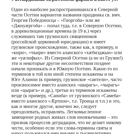
Один из наиболее распространившихся в Северной
части Осетии вариантов названия праздника св. вмч.
Георгия Победоносца – «Гиоргоба» или же
«Джиуæргоба» – попал туда, т.е. в Северную Осетию,
в дореволюционные времена (в 19 в.) через
служивших там грузинских священников
(российской церковной юрисдикции) и имеет
грузинское происхождение, также как, к примеру, и
«кири», «чъири» вместо аланского «хæбизджын» или
же «уæлифых». Из Северной Осетии (а не из Грузии!)
эти и некоторые другие несоответствия позднее
начали проникать и в Южную Осетию. Какие-то из
терминов в той или иной степени искажены и на
Юге Алании (к примеру, грузинское «сантели», часто
произносимое вместо аланских «шырагъ», «чырагъ»
или «цырагъ» и др.), третьи из терминов искажены
везде (к примеру, «Саниба» от грузинского «Самеба»
вместо аланского «Æртион», т.е. Троица и т.п.) и это,
как и многое другое, конечно же, следует
преодолевать, исправлять. Легкомысленное
замещение родных живых слов иноязычными – это
признак процессов деградации, что не делает никому
чести, особенно если эти слова-термины святы и
народ пользовался ими веками и тысячелетиями.