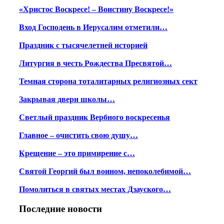
«Христос Воскресе! – Воистину Воскресе!»
Вход Господень в Иерусалим отметили…
Праздник с тысячелетней историей
Литургия в честь Рождества Пресвятой…
Темная сторона тоталитарных религиозных сект
Закрывая двери школы…
Светлый праздник Вербного воскресенья
Главное – очистить свою душу…
Крещение – это примирение с…
Святой Георгий был воином, непоколебимой…
Помолиться в святых местах Дзауского…
Последние новости