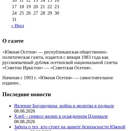
10
11
12
13
14
15
16
17
18
19
20
21
22
23
24
25
26
27
28
29
30
31
« Июл
О газете
«Южная Осетия» — республиканская общественно-
политическая газета, издается с января 1983 года как
русскоязычный дубляж осетинской национальной газеты
«Советон Ирыстон» — «Советская Осетия».
Начиная с 1993 г. «Южная Осетия» — самостоятельное
издание..
Последние новости
Явление Богородицы, война и молитва в подвале
08.08.2026
Хлеб – символ жизни в осажденном Цхинвале
08.08.2026
Забота о тех, кто стоит на защите безопасности Южной