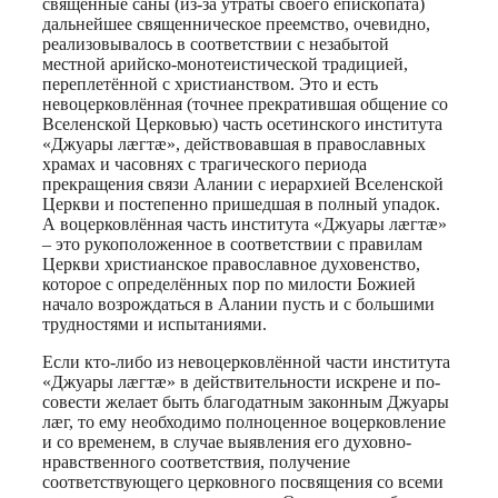
священные саны (из-за утраты своего епископата)
дальнейшее священническое преемство, очевидно,
реализовывалось в соответствии с незабытой
местной арийско-монотеистической традицией,
переплетённой с христианством. Это и есть
невоцерковлённая (точнее прекратившая общение со
Вселенской Церковью) часть осетинского института
«Джуары лæгтæ», действовавшая в православных
храмах и часовнях с трагического периода
прекращения связи Алании с иерархией Вселенской
Церкви и постепенно пришедшая в полный упадок.
А воцерковлённая часть института «Джуары лæгтæ»
– это рукоположенное в соответствии с правилам
Церкви христианское православное духовенство,
которое с определённых пор по милости Божией
начало возрождаться в Алании пусть и с большими
трудностями и испытаниями.
Если кто-либо из невоцерковлённой части института
«Джуары лæгтæ» в действительности искрене и по-
совести желает быть благодатным законным Джуары
лæг, то ему необходимо полноценное воцерковление
и со временем, в случае выявления его духовно-
нравственного соответствия, получение
соответствующего церковного посвящения со всеми