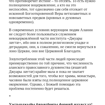
что противоречит Истине – то отсеять. То есть нужно
полноценное воцерковление, а кто на это
неспособен, тот однозначно сам себя отсекает от
исконной Богооткровенной Веры ветхозаветных и
новозаветных предков (кровных и духовных
одновременно).
В современных условиях верующим людям Алании
не следует более пользоваться служением
невоцерковлённой части института «Джуары
лæгтæ», ибо они в полном религиозном упадке и
деградации, они, к сожалению, не смогли вернуться в
лоно Церкви, они вне Церковной Благодати.
Злоупотребления этой части людей происходят
преимущественно по той причине, что численность
аланского православного духовенства (æшæгæй
Джуары лæгтæ) крайне мала и пока не хватает
возможностей для того, чтобы все храмы, монастыри,
часовни были взяты под полноценное церковное
окормление. Однако, с Божьей помощью эта
проблема постепенно будет решаться.
*
Уастырджыйы бæрæгбонты фарнæй æххæст ут!