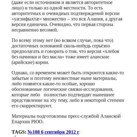
(даже если источником и является авторитетное
лицо) и только из одной местности. То есть
авторитетных и очевидных подтверждений версии
«уæлифыхтæ» множество – это вся Алания, а другая
версия единична. Очевидно, что первая сторона
несравненно весомей.
По всему этому нет (во всяком случае, пока что)
достаточных оснований сколь-нибудь серьёзно
предполагать и говорить о том, что версия «хлебов
без начинки и без масла» тоже имеет аланские
(арийские) корни.
Однако, со временем может быть откроются какие-то
забытые и поэтому неизвестные ныне материалы,
либо появятся какие-то особые, хорошо
обоснованные логические связки-исследования,
которые либо полностью подтвердят нынешнее
представление на эту тему, либо в некоторой степени
его скорректируют.
Материалы подготовлены пресс-службой Аланской
Епархии РЮО.
TAGS:
№108 6 сентября 2012 г