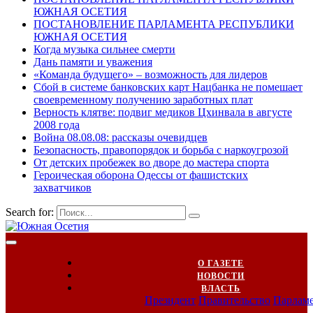
ЮЖНАЯ ОСЕТИЯ
ПОСТАНОВЛЕНИЕ ПАРЛАМЕНТА РЕСПУБЛИКИ
ЮЖНАЯ ОСЕТИЯ
Когда музыка сильнее смерти
Дань памяти и уважения
«Команда будущего» – возможность для лидеров
Сбой в системе банковских карт Нацбанка не помешает
своевременному получению заработных плат
Верность клятве: подвиг медиков Цхинвала в августе
2008 года
Война 08.08.08: рассказы очевидцев
Безопасность, правопорядок и борьба с наркоугрозой
От детских пробежек во дворе до мастера спорта
Героическая оборона Одессы от фашистских
захватчиков
Search for:
О ГАЗЕТЕ
НОВОСТИ
ВЛАСТЬ
Президент
Правительство
Парлам