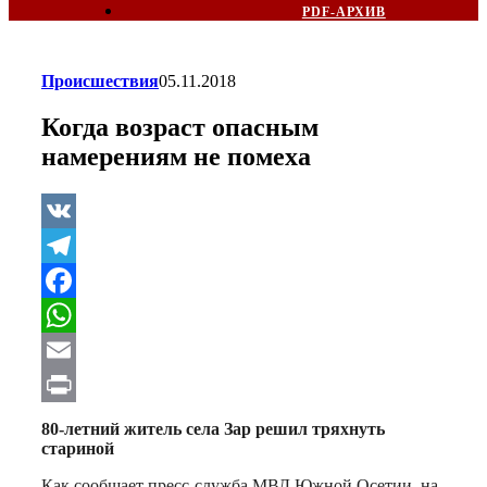
PDF-АРХИВ
Происшествия
05.11.2018
Когда возраст опасным
намерениям не помеха
VK
Telegram
Facebook
WhatsApp
Email
Print
80-летний житель села Зар решил
тряхнуть
стариной
Как сообщает пресс-служба МВД Южной Осетии, на