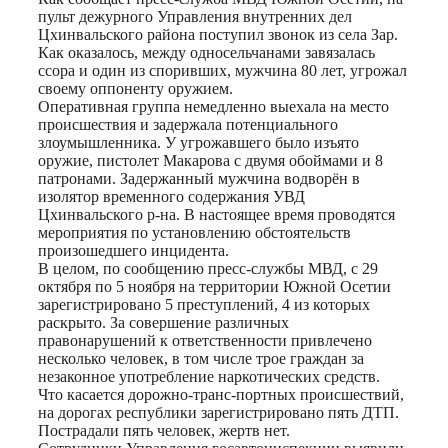
пульт дежурного Управления внутренних дел
Цхинвальского района поступил звонок из села Зар.
Как оказалось, между односельчанами завязалась
ссора и один из споривших, мужчина 80 лет, угрожал
своему оппоненту оружием.
Оперативная группа немедленно выехала на место
происшествия и задержала потенциального
злоумышленника. У угрожавшего было изъято
оружие, пистолет Макарова с двумя обоймами и 8
патронами. Задержанный мужчина водворён в
изолятор временного содержания УВД
Цхинвальского р-на. В настоящее время проводятся
мероприятия по установлению обстоятельств
произошедшего инцидента.
В целом, по сообщению пресс-службы МВД, с 29
октября по 5 ноября на территории Южной Осетии
зарегистрировано 5 преступлений, 4 из которых
раскрыто. За совершение различных
правонарушений к ответственности привлечено
несколько человек, в том числе трое граждан за
незаконное употребление наркотических средств.
Что касается дорожно-транс-портных происшествий,
на дорогах республики зарегистрировано пять ДТП.
Пострадали пять человек, жертв нет.