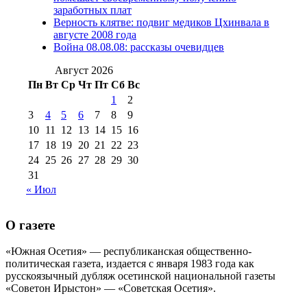
№98 14
заработных плат
№98 8 августа 2013 г
(9)
Верность клятве: подвиг медиков Цхинвала в
августа 2012 г
(14)
августе 2008 года
№98+99 11 июля
Война 08.08.08: рассказы очевидцев
№99 4 августа
2017 г
(9)
№99 4 августа 2015 г
(6)
2016 г
(12)
№99 16
Август 2026
№99 8 июля 2014 г
(9)
Пн
Вт
Ср
Чт
Пт
Сб
Вс
№99+100 10
августа 2012 г
(11)
1
2
августа 2013 г
(12)
3
4
5
6
7
8
9
10
11
12
13
14
15
16
17
18
19
20
21
22
23
24
25
26
27
28
29
30
31
« Июл
О газете
«Южная Осетия» — республиканская общественно-
политическая газета, издается с января 1983 года как
русскоязычный дубляж осетинской национальной газеты
«Советон Ирыстон» — «Советская Осетия».