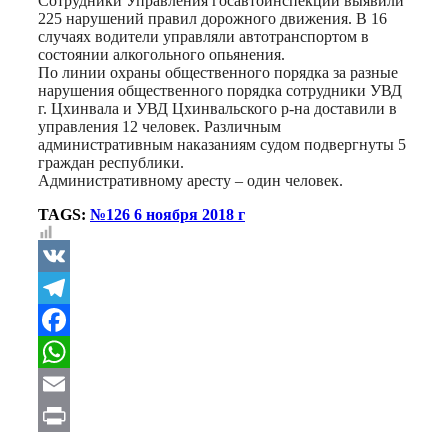
Сотрудники Управления госавтоинспекции выявили
225 нарушений правил дорожного движения. В 16
случаях водители управляли автотранспортом в
состоянии алкогольного опьянения.
По линии охраны общественного порядка за разные
нарушения общественного порядка сотрудники УВД
г. Цхинвала и УВД Цхинвальского р-на доставили в
управления 12 человек. Различным
административным наказаниям судом подвергнуты 5
граждан республики.
Административному аресту – один человек.
TAGS:
№126 6 ноября 2018 г
VK
Telegram
Facebook
WhatsApp
Email
Print