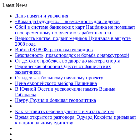
Latest News
Дань памяти и уважения
«Команда будущего» – возможность для лидеров
Сбой в системе банковских карт Нацбанка не помешает
своевременному получению заработных плат
Верность клятве: подвиг медиков Цхинвала в августе
2008 года
Война 08.08.08: рассказы очевидцев
Безопасность, правопорядок и борьба с наркоугрозой
От детских пробежек во дворе до мастера спорта
Героическая оборона Одессы от фашистских
захватчиков
От идеи – к большому научному проекту
Цена европейского выбора Пашиняна
В Южной Осетии увековечили память Вадима
Габараева
Науру, Грузия и большая геополитика
Как заставить ребенка учиться и читать летом
Время открытого разговора: Эдуард Кокойты призывает
к национальному единству