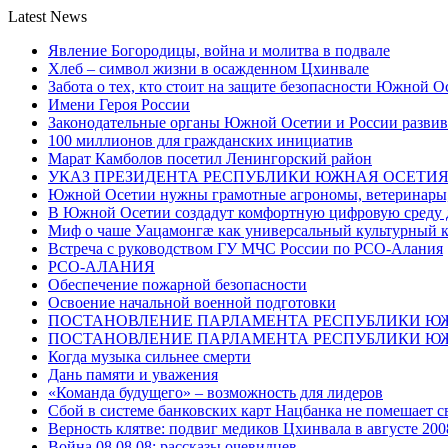
Latest News
Явление Богородицы, война и молитва в подвале
Хлеб – символ жизни в осажденном Цхинвале
Забота о тех, кто стоит на защите безопасности Южной О
Имени Героя России
Законодательные органы Южной Осетии и России развив
100 миллионов для гражданских инициатив
Марат Камболов посетил Ленингорский район
УКАЗ ПРЕЗИДЕНТА РЕСПУБЛИКИ ЮЖНАЯ ОСЕТИ
Южной Осетии нужны грамотные агрономы, ветеринары, 
В Южной Осетии создадут комфортную цифровую среду 
Миф о чаше Уацамонгæ как универсальный культурный 
Встреча с руководством ГУ МЧС России по РСО-Алания
РСО-АЛАНИЯ
Обеспечение пожарной безопасности
Освоение начальной военной подготовки
ПОСТАНОВЛЕНИЕ ПАРЛАМЕНТА РЕСПУБЛИКИ Ю
ПОСТАНОВЛЕНИЕ ПАРЛАМЕНТА РЕСПУБЛИКИ Ю
Когда музыка сильнее смерти
Дань памяти и уважения
«Команда будущего» – возможность для лидеров
Сбой в системе банковских карт Нацбанка не помешает 
Верность клятве: подвиг медиков Цхинвала в августе 200
Война 08.08.08: рассказы очевидцев