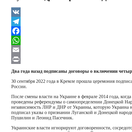
VK
Telegram
Facebook
WhatsApp
Email
Print
Два года назад подписаны договоры о включении четыр
30 сентября 2022 года в Кремле прошла церемония подпис
России.
После смены власти на Украине в феврале 2014 года, ког
проведены референдумы о самоопределении Донецкой Наро
независимость ЛНР и ДНР от Украины, которую Украина не
подписал указы о признании Луганской и Донецкой народ
Пушилин и Леонид Пасечник.
Украинские власти игнорируют договоренности, сосредото