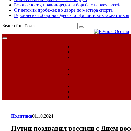
Безопасность, правопорядок и борьба с наркоугрозой
От детских пробежек во дворе до мастера спорта
Героическая оборона Одессы от фашистских захватчиков
Search for:
Политика
01.10.2024
Путин поздравил россиян с Днем во