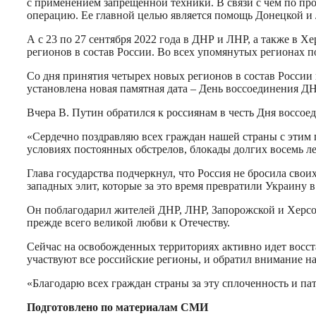
с применением запрещенной техники. В связи с чем по пр
операцию. Ее главной целью является помощь Донецкой и 
А с 23 по 27 сентября 2022 года в ДНР и ЛНР, а также в
регионов в состав России. Во всех упомянутых регионах 
Со дня принятия четырех новых регионов в состав России и
установлена новая памятная дата – День воссоединения Д
Вчера В. Путин обратился к россиянам в честь Дня воссо
«Сердечно поздравляю всех граждан нашей страны с этим
условиях постоянных обстрелов, блокады долгих восемь л
Глава государства подчеркнул, что Россия не бросила сво
западных элит, которые за это время превратили Украину
Он поблагодарил жителей ДНР, ЛНР, Запорожской и Херсонс
прежде всего великой любви к Отечеству.
Сейчас на освобожденных территориях активно идет восста
участвуют все российские регионы, и обратил внимание н
«Благодарю всех граждан страны за эту сплоченность и па
Подготовлено по материалам СМИ