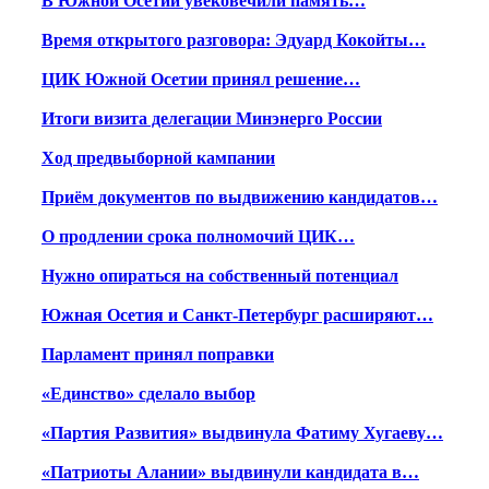
В Южной Осетии увековечили память…
Время открытого разговора: Эдуард Кокойты…
ЦИК Южной Осетии принял решение…
Итоги визита делегации Минэнерго России
Ход предвыборной кампании
Приём документов по выдвижению кандидатов…
О продлении срока полномочий ЦИК…
Нужно опираться на собственный потенциал
Южная Осетия и Санкт-Петербург расширяют…
Парламент принял поправки
«Единство» сделало выбор
«Партия Развития» выдвинула Фатиму Хугаеву…
«Патриоты Алании» выдвинули кандидата в…