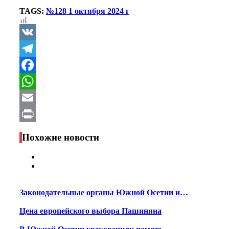
TAGS:
№128 1 октября 2024 г
VK
Telegram
Facebook
WhatsApp
Email
Print
Похожие новости
Законодательные органы Южной Осетии и…
Цена европейского выбора Пашиняна