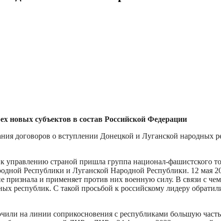
ех новых субъектов в состав Российской Федерации
ания договоров о вступлении Донецкой и Луганской народных ре
да к управлению страной пришла группа национал-фашистского т
дной Республики и Луганской Народной Республики. 12 мая 201
 признала и применяет против них военную силу. В связи с че
ных республик. С такой просьбой к российскому лидеру обрати
чили на линии соприкосновения с республиками большую часть 