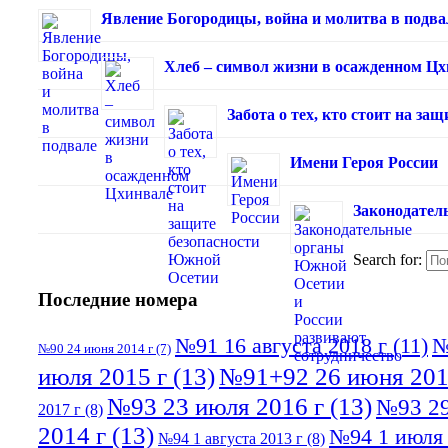
Явление Богородицы, война и молитва в подва
Хлеб – символ жизни в осажденном Ц
Забота о тех, кто стоит на з
Имени Героя России
Законодател
Search for:
Последние номера
№91 16 августа 2018 г
(11)
№
№90 24 июня 2014 г
(7)
июля 2015 г
(13)
№91+92 26 июня 201
№93 23 июля 2016 г
(13)
№93 29
2017 г
(8)
2014 г
(13)
№94 1 июля 
№94 1 августа 2013 г
(8)