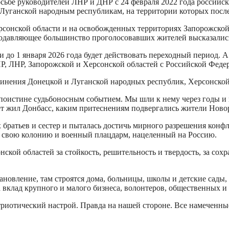
осьбе руководителей ЛНР и ДНР с 24 февраля 2022 года россий
Луганской народным республикам, на территории которых после
 Херсонской области и на освобожденных территориях Запорожск
подавляющее большинство проголосовавших жителей высказались 
 до 1 января 2026 года будет действовать переходный период. А
НР, ЛНР, Запорожской и Херсонской областей с Российской Феде
единения Донецкой и Луганской народных республик, Херсонской
 поистине судьбоносным событием. Мы шли к нему через годы и
ет жил Донбасс, каким притеснениям подвергались жители Новоро
их братьев и сестер и пыталась достичь мирного разрешения кон
 в свою колонию и военный плацдарм, нацеленный на Россию.
кой областей за стойкость, решительность и твердость, за сох
новление, там строятся дома, больницы, школы и детские сады, 
а вклад крупного и малого бизнеса, волонтеров, общественных 
триотический настрой. Правда на нашей стороне. Все намеченные