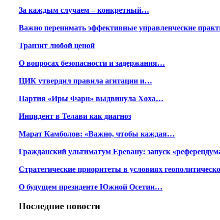
За каждым случаем – конкретный…
Важно перенимать эффективные управленческие практ
Транзит любой ценой
О вопросах безопасности и задержания…
ЦИК утвердил правила агитации и…
Партия «Иры Фарн» выдвинула Хоха…
Инцидент в Телави как диагноз
Марат Камболов: «Важно, чтобы каждая…
Гражданский ультиматум Еревану: запуск «референду
Стратегические приоритеты в условиях геополитичес
О будущем президенте Южной Осетии…
Последние новости