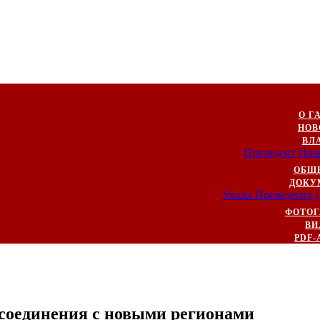
О Г
НОВ
ВЛ
Президент
Пра
ОБЩ
ДОКУ
Указы Президента
ФОТОГ
ВИ
PDF-
ссоединения с новыми регионами