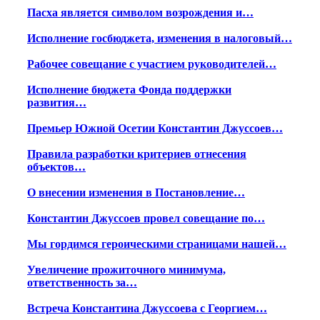
Пасха является символом возрождения и…
Исполнение госбюджета, изменения в налоговый…
Рабочее совещание с участием руководителей…
Исполнение бюджета Фонда поддержки
развития…
Премьер Южной Осетии Константин Джуссоев…
Правила разработки критериев отнесения
объектов…
О внесении изменения в Постановление…
Константин Джуссоев провел совещание по…
Мы гордимся героическими страницами нашей…
Увеличение прожиточного минимума,
ответственность за…
Встреча Константина Джуссоева с Георгием…