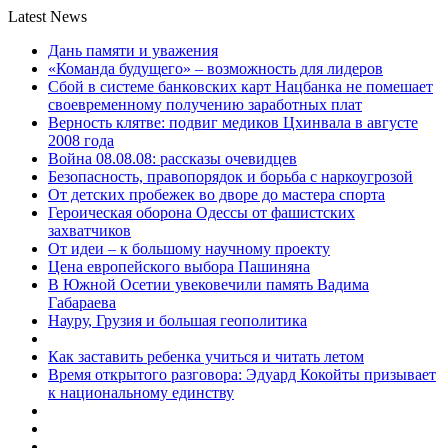
Latest News
Дань памяти и уважения
«Команда будущего» – возможность для лидеров
Сбой в системе банковских карт Нацбанка не помешает
своевременному получению заработных плат
Верность клятве: подвиг медиков Цхинвала в августе
2008 года
Война 08.08.08: рассказы очевидцев
Безопасность, правопорядок и борьба с наркоугрозой
От детских пробежек во дворе до мастера спорта
Героическая оборона Одессы от фашистских
захватчиков
От идеи – к большому научному проекту
Цена европейского выбора Пашиняна
В Южной Осетии увековечили память Вадима
Габараева
Науру, Грузия и большая геополитика
Как заставить ребенка учиться и читать летом
Время открытого разговора: Эдуард Кокойты призывает
к национальному единству