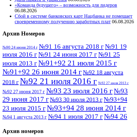
«Команда будущего» – возможность для лидеров
06.08.2026
Сбой в системе банковских карт Нацбанка не помешает
своевременному получению заработных плат
06.08.2026
Архив Номеров
№91 16 августа 2018 г
№91 19
№90 24 июня 2014 г
июля 2016 г
№91 24 июня 2017 г
№91 25
№91+92 21 июля 2015 г
июля 2013 г
№91+92 26 июня 2014 г
№92 18 августа
№92 21 июля 2016 г
2018 г
№92 27 июля 2013 г
№93 23 июля 2016 г
№93
№92 27 июня 2017 г
29 июня 2017 г
№93+94
№93 30 июля 2013 г
№93+94 28 июня 2014 г
23 июля 2015 г
№94 26
№94 1 июля 2017 г
№94 1 августа 2013 г
июля 2016 г
№95 4 июля 2017 г
№95 1 июля 2014 г
Архив номеров
№95 7 августа 2012 г
№95 25 июля 2015 г