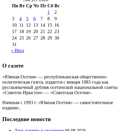
2016 г
(12)
№99 16
№99 8 июля 2014 г
(9)
Пн
Вт
Ср
Чт
Пт
Сб
Вс
№99+100 10
августа 2012 г
(11)
1
2
августа 2013 г
(12)
3
4
5
6
7
8
9
10
11
12
13
14
15
16
17
18
19
20
21
22
23
24
25
26
27
28
29
30
31
« Июл
О газете
«Южная Осетия» — республиканская общественно-
политическая газета, издается с января 1983 года как
русскоязычный дубляж осетинской национальной газеты
«Советон Ирыстон» — «Советская Осетия».
Начиная с 1993 г. «Южная Осетия» — самостоятельное
издание..
Последние новости
Дань памяти и уважения
06.08.2026