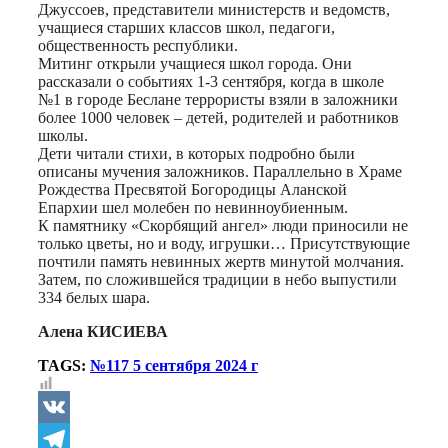
Джуссоев, представители министерств и ведомств,
учащиеся старших классов школ, педагоги,
общественность республики.
Митинг открыли учащиеся школ города. Они
рассказали о событиях 1-3 сентября, когда в школе
№1 в городе Беслане террористы взяли в заложники
более 1000 человек – детей, родителей и работников
школы.
Дети читали стихи, в которых подробно были
описаны мучения заложников. Параллельно в Храме
Рождества Пресвятой Богородицы Аланской
Епархии шел молебен по невинноубиенным.
К памятнику «Скорбящий ангел» люди приносили не
только цветы, но и воду, игрушки… Присутствующие
почтили память невинных жертв минутой молчания.
Затем, по сложившейся традиции в небо выпустили
334 белых шара.
Алена КИСИЕВА
TAGS:
№117 5 сентября 2024 г
VK