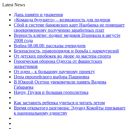
Latest News
Дань памяти и уважения
«Команда будущего» – возможность для лидеров
Сбой в системе банковских карт Нацбанка не помешает
своевременному получению заработных плат
Верность клятве: подвиг медиков Цхинвала в августе
2008 года
Война 08.08.08: рассказы очевидцев
Безопасность, правопорядок и борьба с наркоугрозой
От детских пробежек во дворе до мастера спорта
Героическая оборона Одессы от фашистских
захватчиков
От идеи – к большому научному проекту
Цена европейского выбора Пашиняна
В Южной Осетии увековечили память Вадима
Габараева
Науру, Грузия и большая геополитика
Как заставить ребенка учиться и читать летом
Время открытого разговора: Эдуард Кокойты призывает
к национальному единству