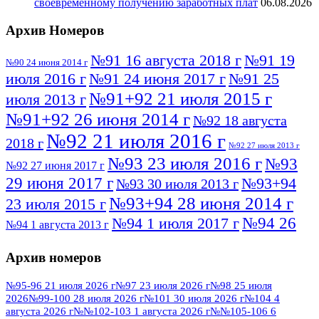
своевременному получению заработных плат
06.08.2026
Архив Номеров
№91 16 августа 2018 г
№91 19
№90 24 июня 2014 г
июля 2016 г
№91 24 июня 2017 г
№91 25
№91+92 21 июля 2015 г
июля 2013 г
№91+92 26 июня 2014 г
№92 18 августа
№92 21 июля 2016 г
2018 г
№92 27 июля 2013 г
№93 23 июля 2016 г
№93
№92 27 июня 2017 г
29 июня 2017 г
№93+94
№93 30 июля 2013 г
№93+94 28 июня 2014 г
23 июля 2015 г
№94 26
№94 1 июля 2017 г
№94 1 августа 2013 г
июля 2016 г
№95 4 июля 2017 г
№95 1 июля 2014 г
Архив номеров
№95 7 августа 2012 г
№95 25 июля 2015 г
№95 28 июля 2016 г
№95+96 3 августа
№95-96 21 июля 2026 г
№97 23 июля 2026 г
№98 25 июля
2026
№99-100 28 июля 2026 г
№101 30 июля 2026 г
№104 4
№96 9 августа
2013 г
№96 6 июля 2017 г
августа 2026 г
№№102-103 1 августа 2026 г
№№105-106 6