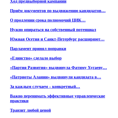
Ход предвыборной кампании
Приём документов по выдвижению кандидатов…
О продлении срока полномочий ЦИК…
Нужно опираться на собственный потенциал
Южная Осетия и Санкт-Петербург расширяют…
Парламент принял поправки
«Единство» сделало выбор
«Партия Развития» выдвинула Фатиму Хугаеву…
«Патриоты Алании» выдвинули кандидата в…
За каждым случаем – конкретный…
Важно перенимать эффективные управленческие
практики
Транзит любой ценой