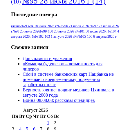
№95 28 июля 2016 г
(14)
(10)
№95+96 3 августа 2013 г
(11)
№96 6
Последние номера
№96 9 августа 2012
июля 2017 г
(11)
г
(13)
№96+97 3
№96 28 июля 2015 г
(9)
главное
№93-94 18 июля 2026 г
№95-96 21 июля 2026 г
№97 23 июля 2026
г
№98 25 июля 2026
№99-100 28 июля 2026 г
№101 30 июля 2026 г
№104 4
№96+97 30 июля
июля 2014 г
(10)
августа 2026 г
№№102-103 1 августа 2026 г
№№105-106 6 августа 2026 г
2016 г
(13)
№97 8
№97 6 августа 2013 г
(6)
Свежие записи
№97 11 августа
июля 2017 г
(13)
Дань памяти и уважения
2012 г
(15)
№97 30 июля 2015 г
«Команда будущего» – возможность для
(15)
лидеров
№98 1 августа 2015 г
(10)
№98 2
Сбой в системе банковских карт Нацбанка не
августа 2016 г
(10)
№98 5 июля 2014 г
(10)
помешает своевременному получению
№98 14
заработных плат
№98 8 августа 2013 г
(9)
Верность клятве: подвиг медиков Цхинвала в
августа 2012 г
(14)
августе 2008 года
№98+99 11 июля
Война 08.08.08: рассказы очевидцев
№99 4 августа
2017 г
(9)
№99 4 августа 2015 г
(6)
2016 г
(12)
№99 16
Август 2026
№99 8 июля 2014 г
(9)
Пн
Вт
Ср
Чт
Пт
Сб
Вс
№99+100 10
августа 2012 г
(11)
1
2
августа 2013 г
(12)
3
4
5
6
7
8
9