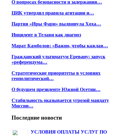
О вопросах безопасности и задержания…
ЦИК утвердил правила агитации и…
Партия «Иры Фарн» выдвинула Хоха…
Инцидент в Телави как диагноз
Марат Камболов: «Важно, чтобы каждая…
Гражданский ультиматум Еревану: запуск
«референдума…
Стратегические приоритеты в условиях
геополитической…
О будущем президенте Южной Осетии…
Стабильность оказывается угрозой мандату
Миссии…
Последние новости
УСЛОВИЯ ОПЛАТЫ УСЛУГ ПО