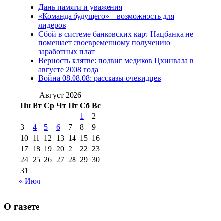
Дань памяти и уважения
2012 г
(15)
№97 30 июля 2015 г
«Команда будущего» – возможность для
(15)
лидеров
№98 1 августа 2015 г
(10)
№98 2
Сбой в системе банковских карт Нацбанка не
августа 2016 г
(10)
№98 5 июля 2014 г
(10)
помешает своевременному получению
№98 14
заработных плат
№98 8 августа 2013 г
(9)
Верность клятве: подвиг медиков Цхинвала в
августа 2012 г
(14)
августе 2008 года
№98+99 11 июля
Война 08.08.08: рассказы очевидцев
№99 4 августа
2017 г
(9)
№99 4 августа 2015 г
(6)
2016 г
(12)
№99 16
Август 2026
№99 8 июля 2014 г
(9)
Пн
Вт
Ср
Чт
Пт
Сб
Вс
№99+100 10
августа 2012 г
(11)
1
2
августа 2013 г
(12)
3
4
5
6
7
8
9
10
11
12
13
14
15
16
17
18
19
20
21
22
23
24
25
26
27
28
29
30
31
« Июл
О газете