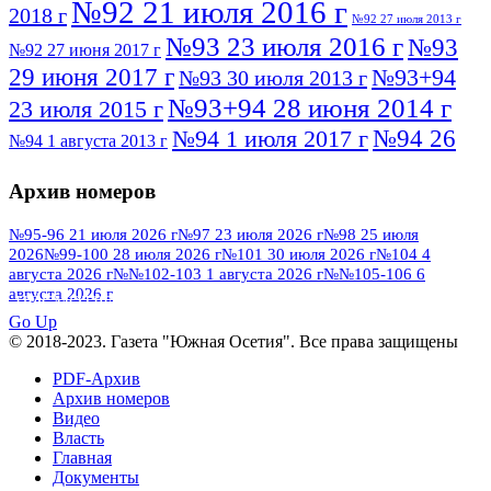
№92 21 июля 2016 г
2018 г
№92 27 июля 2013 г
№93 23 июля 2016 г
№93
№92 27 июня 2017 г
29 июня 2017 г
№93+94
№93 30 июля 2013 г
№93+94 28 июня 2014 г
23 июля 2015 г
№94 26
№94 1 июля 2017 г
№94 1 августа 2013 г
июля 2016 г
№95 4 июля 2017 г
№95 1 июля 2014 г
Архив номеров
№95 7 августа 2012 г
№95 25 июля 2015 г
№95 28 июля 2016 г
№95+96 3 августа
№95-96 21 июля 2026 г
№97 23 июля 2026 г
№98 25 июля
2026
№99-100 28 июля 2026 г
№101 30 июля 2026 г
№104 4
№96 9 августа
2013 г
№96 6 июля 2017 г
августа 2026 г
№№102-103 1 августа 2026 г
№№105-106 6
2012 г
№96+97 3 июля 2014 г
августа 2026 г
№96 28 июля 2015 г
ПОСМОТРЕТЬ ВСЕ
№96+97 30 июля 2016 г
№97
Go Up
№97 6 августа 2013 г
© 2018-2023. Газета "Южная Осетия". Все права защищены
№97 11 августа 2012 г
8 июля 2017 г
PDF-Архив
№97 30 июля 2015 г
№98 1 августа 2015 г
Архив номеров
Видео
№98 2 августа 2016 г
№98 5 июля 2014 г
№98 8
Власть
№98 14 августа 2012 г
августа 2013 г
Главная
Документы
№99 4
№98+99 11 июля 2017 г
№99 4 августа 2015 г