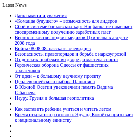
Latest News
Дань памяти и уважения
«Команда будущего» – возможность для лидеров
Сбой в системе банковских карт Нацбанка не помешает
своевременному получению заработных плат
Верность клятве: подвиг медиков Цхинвала в августе
2008 года
Война 08.08.08: рассказы очевидцев
Безопасность, правопорядок и борьба с наркоугрозой
От детских пробежек во дворе до мастера спорта
Героическая оборона Одессы от фашистских
захватчиков
От идеи – к большому научному проекту
Цена европейского выбора Пашиняна
В Южной Осетии увековечили память Вадима
Габараева
Науру, Грузия и большая геополитика
Как заставить ребенка учиться и читать летом
Время открытого разговора: Эдуард Кокойты призывает
к национальному единству