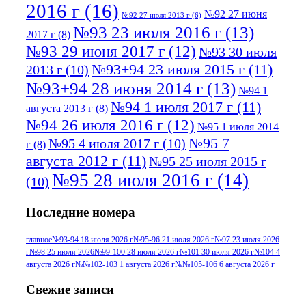
2016 г
(16)
№92 27 июня
№92 27 июля 2013 г
(6)
№93 23 июля 2016 г
(13)
2017 г
(8)
№93 29 июня 2017 г
(12)
№93 30 июля
№93+94 23 июля 2015 г
(11)
2013 г
(10)
№93+94 28 июня 2014 г
(13)
№94 1
№94 1 июля 2017 г
(11)
августа 2013 г
(8)
№94 26 июля 2016 г
(12)
№95 1 июля 2014
№95 7
№95 4 июля 2017 г
(10)
г
(8)
августа 2012 г
(11)
№95 25 июля 2015 г
№95 28 июля 2016 г
(14)
(10)
№95+96 3 августа 2013 г
(11)
№96 6
Последние номера
№96 9 августа 2012
июля 2017 г
(11)
г
(13)
№96+97 3
№96 28 июля 2015 г
(9)
главное
№93-94 18 июля 2026 г
№95-96 21 июля 2026 г
№97 23 июля 2026
г
№98 25 июля 2026
№99-100 28 июля 2026 г
№101 30 июля 2026 г
№104 4
№96+97 30 июля
июля 2014 г
(10)
августа 2026 г
№№102-103 1 августа 2026 г
№№105-106 6 августа 2026 г
2016 г
(13)
№97 8
№97 6 августа 2013 г
(6)
Свежие записи
№97 11 августа
июля 2017 г
(13)