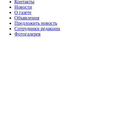
Контакты
августа 2016 г
№99 16
№99 8 июля 2014 г
Новости
О газете
№99+100 10 августа 2013 г
августа 2012 г
Объявления
Предложить новость
Сотрудники редакции
Фотогалерея