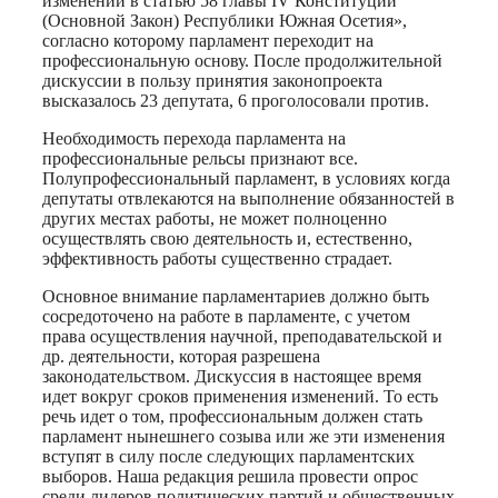
изменений в статью 58 главы IV Конституции
(Основной Закон) Республики Южная Осетия»,
согласно которому парламент переходит на
профессиональную основу. После продолжительной
дискуссии в пользу принятия законопроекта
высказалось 23 депутата, 6 проголосовали против.
Необходимость перехода парламента на
профессиональные рельсы признают все.
Полупрофессиональный парламент, в условиях когда
депутаты отвлекаются на выполнение обязанностей в
других местах работы, не может полноценно
осуществлять свою деятельность и, естественно,
эффективность работы существенно страдает.
Основное внимание парламентариев должно быть
сосредоточено на работе в парламенте, с учетом
права осуществления научной, преподавательской и
др. деятельности, которая разрешена
законодательством. Дискуссия в настоящее время
идет вокруг сроков применения изменений. То есть
речь идет о том, профессиональным должен стать
парламент нынешнего созыва или же эти изменения
вступят в силу после следующих парламентских
выборов. Наша редакция решила провести опрос
среди лидеров политических партий и общественных