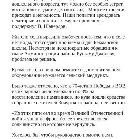
дошкольного возраста, тут можно без особых затрат
восстановить здание детского сада. Многие строения
приходят в негодность. Наши попытки арендовать
некоторые из них ни к чему не привели», –
подчеркнул В. Шавердов.
Жители села выразили озабоченность тем, что в селе
нет воды, что создает проблемы и для Бекмарской
школы. Несмотря на неоднократные обращения к
главе Администрации района Рустаму Джиоеву,
проблема не решена.
Кроме того, в срочном ремонте и дополнительном
оборудовании нуждается сельский медпункт.
Было также отмечено, что к 70-летию Победы в ВОВ
из их зарплат было удержано по 3% на
восстановление памятников, но куда пошли средства,
собранные с жителей Знаурского района, неизвестно.
«Из этих пяти сел во время Великой Отечественной
войны ушли на фронт более трехсот человек,
большинство из которых не вернулись.
Хотелось бы, чтобы руководство помогло нам в