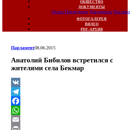
ОБЩЕСТВО
ДОКУМЕНТЫ
Указы Президента
Документы
Постано
ФОТОГАЛЕРЕЯ
ВИДЕО
PDF-АРХИВ
Парламент
08.06.2015
Анатолий Бибилов встретился с
жителями села Бекмар
VK
Telegram
Facebook
WhatsApp
Email