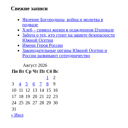
№97 6 августа 2013 г
(6)
№97 11 августа
июля 2017 г
(13)
Свежие записи
2012 г
(15)
№97 30 июля 2015 г
Явление Богородицы, война и молитва в
(15)
подвале
№98 1 августа 2015 г
(10)
№98 2
Хлеб – символ жизни в осажденном Цхинвале
августа 2016 г
(10)
№98 5 июля 2014 г
(10)
Забота о тех, кто стоит на защите безопасности
№98 14
Южной Осетии
№98 8 августа 2013 г
(9)
Имени Героя России
августа 2012 г
(14)
Законодательные органы Южной Осетии и
№98+99 11 июля
России развивают сотрудничество
№99 4 августа
2017 г
(9)
№99 4 августа 2015 г
(6)
2016 г
(12)
№99 16
Август 2026
№99 8 июля 2014 г
(9)
Пн
Вт
Ср
Чт
Пт
Сб
Вс
№99+100 10
августа 2012 г
(11)
1
2
августа 2013 г
(12)
3
4
5
6
7
8
9
10
11
12
13
14
15
16
17
18
19
20
21
22
23
24
25
26
27
28
29
30
31
« Июл