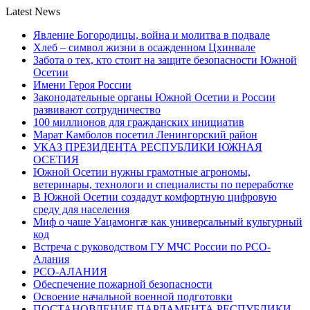
Latest News
Явление Богородицы, война и молитва в подвале
Хлеб – символ жизни в осажденном Цхинвале
Забота о тех, кто стоит на защите безопасности Южной
Осетии
Имени Героя России
Законодательные органы Южной Осетии и России
развивают сотрудничество
100 миллионов для гражданских инициатив
Марат Камболов посетил Ленингорский район
УКАЗ ПРЕЗИДЕНТА РЕСПУБЛИКИ ЮЖНАЯ
ОСЕТИЯ
Южной Осетии нужны грамотные агрономы,
ветеринары, технологи и специалисты по переработке
В Южной Осетии создадут комфортную цифровую
среду для населения
Миф о чаше Уацамонгæ как универсальный культурный
код
Встреча с руководством ГУ МЧС России по РСО-
Алания
РСО-АЛАНИЯ
Обеспечение пожарной безопасности
Освоение начальной военной подготовки
ПОСТАНОВЛЕНИЕ ПАРЛАМЕНТА РЕСПУБЛИКИ