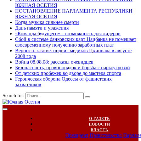
ЮЖНАЯ ОСЕТИЯ
ПОСТАНОВЛЕНИЕ ПАРЛАМЕНТА РЕСПУБЛИКИ
ЮЖНАЯ ОСЕТИЯ
Когда музыка сильнее смерти
Дань памяти и уважения
«Команда будущего» – возможность для лидеров
Сбой в системе банковских карт Нацбанка не помешает
своевременному получению заработных плат
Верность клятве: подвиг медиков Цхинвала в августе
2008 года
Война 08.08.08: рассказы очевидцев
Безопасность, правопорядок и борьба с наркоугрозой
От детских пробежек во дворе до мастера спорта
Героическая оборона Одессы от фашистских
захватчиков
Search for:
О ГАЗЕТЕ
НОВОСТИ
ВЛАСТЬ
Президент
Правительство
Парлам