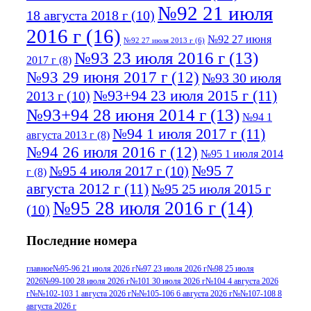
№92 21 июля
18 августа 2018 г
(10)
2016 г
(16)
№92 27 июня
№92 27 июля 2013 г
(6)
№93 23 июля 2016 г
(13)
2017 г
(8)
№93 29 июня 2017 г
(12)
№93 30 июля
№93+94 23 июля 2015 г
(11)
2013 г
(10)
№93+94 28 июня 2014 г
(13)
№94 1
№94 1 июля 2017 г
(11)
августа 2013 г
(8)
№94 26 июля 2016 г
(12)
№95 1 июля 2014
№95 7
№95 4 июля 2017 г
(10)
г
(8)
августа 2012 г
(11)
№95 25 июля 2015 г
№95 28 июля 2016 г
(14)
(10)
№95+96 3 августа 2013 г
(11)
№96 6
Последние номера
№96 9 августа 2012
июля 2017 г
(11)
г
(13)
№96+97 3
№96 28 июля 2015 г
(9)
главное
№95-96 21 июля 2026 г
№97 23 июля 2026 г
№98 25 июля
2026
№99-100 28 июля 2026 г
№101 30 июля 2026 г
№104 4 августа 2026
№96+97 30 июля
июля 2014 г
(10)
г
№№102-103 1 августа 2026 г
№№105-106 6 августа 2026 г
№№107-108 8
2016 г
(13)
№97 8
августа 2026 г