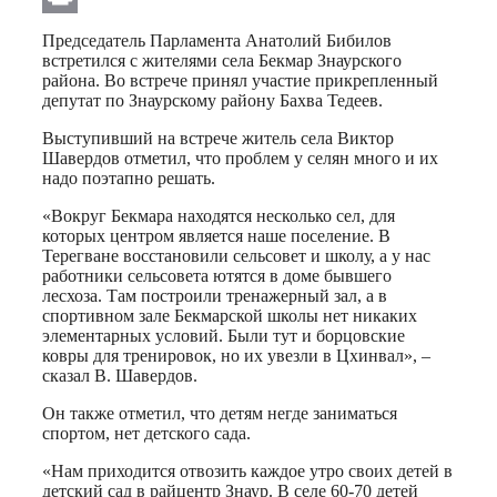
Print
Председатель Парламента Анатолий Бибилов
встретился с жителями села Бекмар Знаурского
района. Во встрече принял участие прикрепленный
депутат по Знаурскому району Бахва Тедеев.
Выступивший на встрече житель села Виктор
Шавердов отметил, что проблем у селян много и их
надо поэтапно решать.
«Вокруг Бекмара находятся несколько сел, для
которых центром является наше поселение. В
Терегване восстановили сельсовет и школу, а у нас
работники сельсовета ютятся в доме бывшего
лесхоза. Там построили тренажерный зал, а в
спортивном зале Бекмарской школы нет никаких
элементарных условий. Были тут и борцовские
ковры для тренировок, но их увезли в Цхинвал», –
сказал В. Шавердов.
Он также отметил, что детям негде заниматься
спортом, нет детского сада.
«Нам приходится отвозить каждое утро своих детей в
детский сад в райцентр Знаур. В селе 60-70 детей