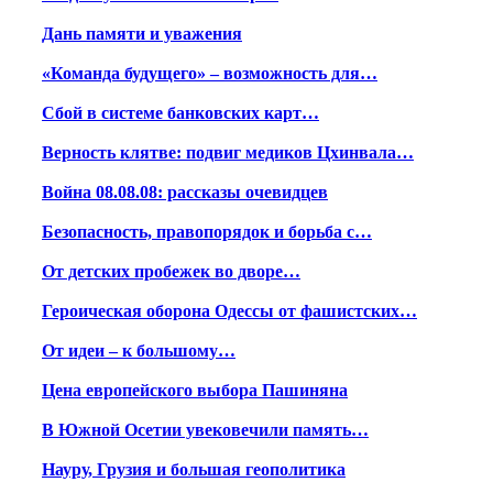
Дань памяти и уважения
«Команда будущего» – возможность для…
Сбой в системе банковских карт…
Верность клятве: подвиг медиков Цхинвала…
Война 08.08.08: рассказы очевидцев
Безопасность, правопорядок и борьба с…
От детских пробежек во дворе…
Героическая оборона Одессы от фашистских…
От идеи – к большому…
Цена европейского выбора Пашиняна
В Южной Осетии увековечили память…
Науру, Грузия и большая геополитика