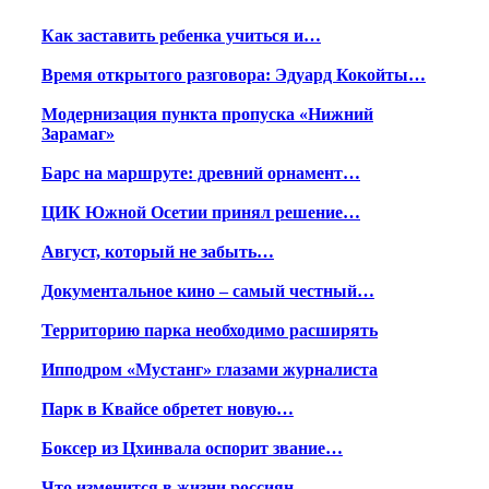
Как заставить ребенка учиться и…
Время открытого разговора: Эдуард Кокойты…
Модернизация пункта пропуска «Нижний
Зарамаг»
Барс на маршруте: древний орнамент…
ЦИК Южной Осетии принял решение…
Август, который не забыть…
Документальное кино – самый честный…
Территорию парка необходимо расширять
Ипподром «Мустанг» глазами журналиста
Парк в Квайсе обретет новую…
Боксер из Цхинвала оспорит звание…
Что изменится в жизни россиян…