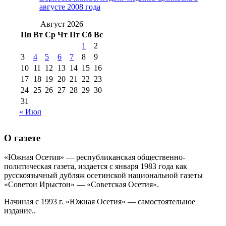
№99 4 августа
2017 г
(9)
№99 4 августа 2015 г
(6)
августе 2008 года
2016 г
(12)
№99 16
№99 8 июля 2014 г
(9)
Август 2026
№99+100 10
августа 2012 г
(11)
Пн
Вт
Ср
Чт
Пт
Сб
Вс
августа 2013 г
(12)
1
2
3
4
5
6
7
8
9
10
11
12
13
14
15
16
17
18
19
20
21
22
23
24
25
26
27
28
29
30
31
« Июл
О газете
«Южная Осетия» — республиканская общественно-
политическая газета, издается с января 1983 года как
русскоязычный дубляж осетинской национальной газеты
«Советон Ирыстон» — «Советская Осетия».
Начиная с 1993 г. «Южная Осетия» — самостоятельное
издание..