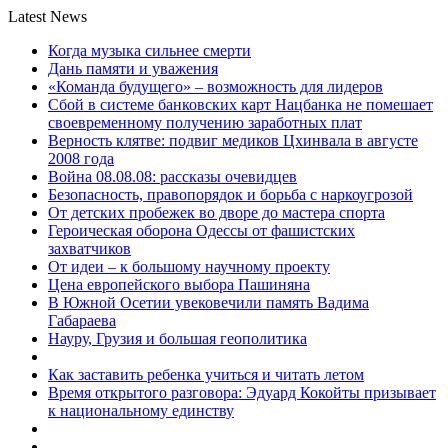
Latest News
Когда музыка сильнее смерти
Дань памяти и уважения
«Команда будущего» – возможность для лидеров
Сбой в системе банковских карт Нацбанка не помешает
своевременному получению заработных плат
Верность клятве: подвиг медиков Цхинвала в августе
2008 года
Война 08.08.08: рассказы очевидцев
Безопасность, правопорядок и борьба с наркоугрозой
От детских пробежек во дворе до мастера спорта
Героическая оборона Одессы от фашистских
захватчиков
От идеи – к большому научному проекту
Цена европейского выбора Пашиняна
В Южной Осетии увековечили память Вадима
Габараева
Науру, Грузия и большая геополитика
Как заставить ребенка учиться и читать летом
Время открытого разговора: Эдуард Кокойты призывает
к национальному единству