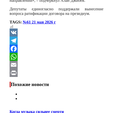
направлении», – подчеркнул Алан Джиоев.
Депутаты единогласно поддержали вынесение
вопроса ратификации договора на президиум.
TAGS:
№61 21 мая 2026 г
VK
Telegram
Facebook
WhatsApp
Email
Print
Похожие новости
Когда музыка сильнее смерти