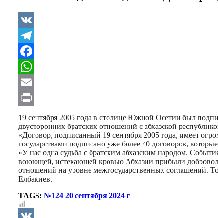
VK
Telegram
Facebook
WhatsApp
Email
Print
19 сентября 2005 года в столице Южной Осетии был подпи
двусторонних братских отношений с абхазской республико
«Договор, подписанный 19 сентября 2005 года, имеет ог
государствами подписано уже более 40 договоров, котор
«У нас одна судьба с братским абхазским народом. События
воюющей, истекающей кровью Абхазии прибыли доброволь
отношений на уровне межгосударственных соглашений. То 
Елбакиев.
TAGS:
№124 20 сентября 2024 г