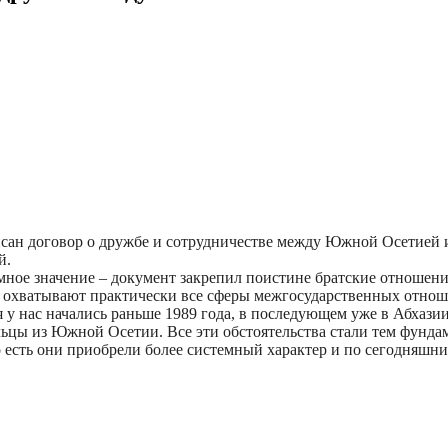
сан договор о дружбе и сотрудничестве между Южной Осетией и
й.
ромное значение – документ закрепил поистине братские отнош
ые охватывают практически все сферы межгосударственных отно
 у нас начались раньше 1989 года, в последующем уже в Абхазии
цы из Южной Осетии. Все эти обстоятельства стали тем фунда
есть они приобрели более системный характер и по сегодняшний