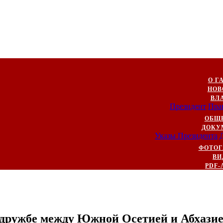
О Г
НОВ
ВЛ
Президент
Пра
ОБЩ
ДОКУ
Указы Президента
ФОТОГ
ВИ
PDF-
о дружбе между Южной Осетией и Абхази