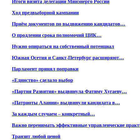
Итоги визита делегации Минэнерго России
Ход предвыборной кампании
Приём документов по выдвижению кандидатов…
О продлении срока полномочий ЦИК…
Нужно опираться на собственный потенциал
Южная Осетия и Санкт-Петербург расширяют…
Парламент принял поправки
«Единство» сделало выбор
«Партия Развития» выдвинула Фатиму Хугаеву…
«Патриоты Алании» выдвинули кандидата в…
За каждым случаем – конкретный…
Важно перенимать эффективные управленческие практ
Транзит любой ценой