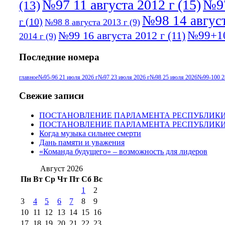
№97 11 августа 2012 г
(15)
№97
(13)
№98 14 август
г
(10)
№98 8 августа 2013 г
(9)
№99+10
№99 16 августа 2012 г
(11)
2014 г
(9)
Последние номера
главное
№95-96 21 июля 2026 г
№97 23 июля 2026 г
№98 25 июля 2026
№99-100 2
Свежие записи
ПОСТАНОВЛЕНИЕ ПАРЛАМЕНТА РЕСПУБЛИК
ПОСТАНОВЛЕНИЕ ПАРЛАМЕНТА РЕСПУБЛИК
Когда музыка сильнее смерти
Дань памяти и уважения
«Команда будущего» – возможность для лидеров
Август 2026
Пн
Вт
Ср
Чт
Пт
Сб
Вс
1
2
3
4
5
6
7
8
9
10
11
12
13
14
15
16
17
18
19
20
21
22
23