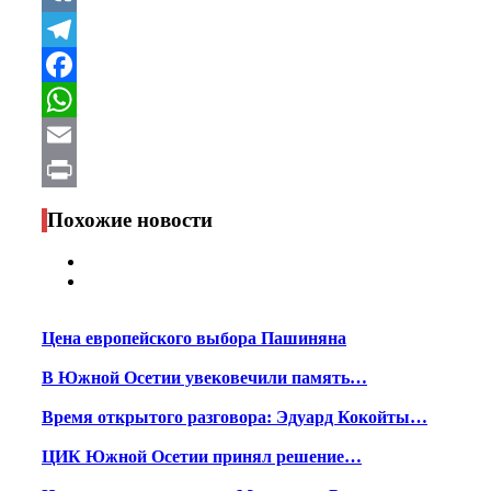
VK
Telegram
Facebook
WhatsApp
Email
Print
Похожие новости
Цена европейского выбора Пашиняна
В Южной Осетии увековечили память…
Время открытого разговора: Эдуард Кокойты…
ЦИК Южной Осетии принял решение…