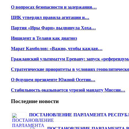
О вопросах безопасности и задержания…
ЦИК утвердил правила агитации и…
Партия «Иры Фарн» выдвинула Хоха…
Инцидент в Телави как диагноз
Марат Камболов: «Важно, чтобы каждая…
Гражданский ультиматум Еревану: запуск «референду
Стратегические приоритеты в условиях геополитичес
О будущем президенте Южной Осетии…
Стабильность оказывается угрозой мандату Миссии…
Последние новости
ПОСТАНОВЛЕНИЕ ПАРЛАМЕНТА РЕСПУБ
ПОСТАНОВЛЕНИЕ ПАРЛАМЕНТА 