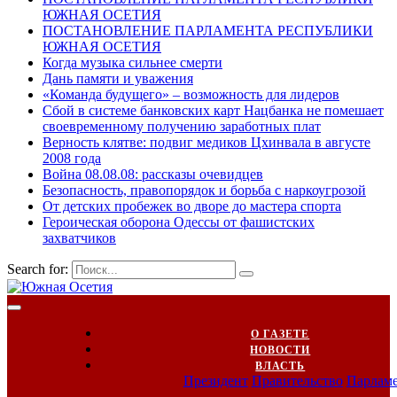
ЮЖНАЯ ОСЕТИЯ
ПОСТАНОВЛЕНИЕ ПАРЛАМЕНТА РЕСПУБЛИКИ
ЮЖНАЯ ОСЕТИЯ
Когда музыка сильнее смерти
Дань памяти и уважения
«Команда будущего» – возможность для лидеров
Сбой в системе банковских карт Нацбанка не помешает
своевременному получению заработных плат
Верность клятве: подвиг медиков Цхинвала в августе
2008 года
Война 08.08.08: рассказы очевидцев
Безопасность, правопорядок и борьба с наркоугрозой
От детских пробежек во дворе до мастера спорта
Героическая оборона Одессы от фашистских
захватчиков
Search for:
О ГАЗЕТЕ
НОВОСТИ
ВЛАСТЬ
Президент
Правительство
Парлам