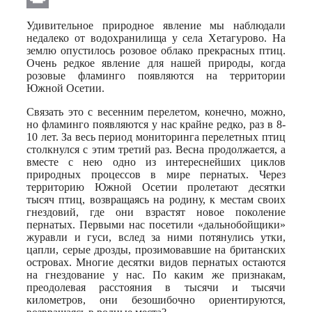
Print
Удивительное природное явление мы наблюдали
недалеко от водохранилища у села Хетагурово. На
землю опустилось розовое облако прекрасных птиц.
Очень редкое явление для нашей природы, когда
розовые фламинго появляются на территории
Южной Осетии.
Связать это с весенним перелетом, конечно, можно,
но фламинго появляются у нас крайне редко, раз в 8-
10 лет. За весь период мониторинга перелетных птиц
столкнулся с этим третий раз. Весна продолжается, а
вместе с нею одно из интереснейших циклов
природных процессов в мире пернатых. Через
территорию Южной Осетии пролетают десятки
тысяч птиц, возвращаясь на родину, к местам своих
гнездовий, где они взрастят новое поколение
пернатых. Первыми нас посетили «дальнобойщики»
журавли и гуси, вслед за ними потянулись утки,
цапли, серые дрозды, прозимовавшие на британских
островах. Многие десятки видов пернатых остаются
на гнездование у нас. По каким же признакам,
преодолевая расстояния в тысячи и тысячи
километров, они безошибочно ориентируются,