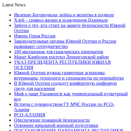
Latest News
Явление Богородицы, война и молитва в подвале
Хлеб – символ жизни в осажденном Цхинвале
Забота о тех, кто стоит на защите безопасности Южной
Осетии
Имени Героя России
Законодательные органы Южной Осетии и России
развивают сотрудничество
100 миллионов для гражданских инициатив
Марат Камболов посетил Ленингорский район
УКАЗ ПРЕЗИДЕНТА РЕСПУБЛИКИ ЮЖНАЯ
ОСЕТИЯ
Южной Осетии нужны грамотные агрономы,
ветеринары, технологи и специалисты по переработке
В Южной Осетии создадут комфортную цифровую
среду для населения
Миф о чаше Уацамонгæ как универсальный культурный
код
Встреча с руководством ГУ МЧС России по РСО-
Алания
РСО-АЛАНИЯ
Обеспечение пожарной безопасности
Освоение начальной военной подготовки
ПОСТАНОВЛЕНИЕ ПАРЛАМЕНТА РЕСПУБЛИКИ