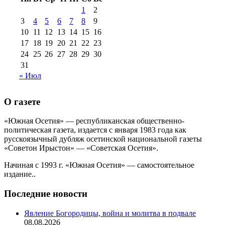
№99+100 10
августа 2012 г
(11)
1
2
августа 2013 г
(12)
3
4
5
6
7
8
9
10
11
12
13
14
15
16
17
18
19
20
21
22
23
24
25
26
27
28
29
30
31
« Июл
О газете
«Южная Осетия» — республиканская общественно-
политическая газета, издается с января 1983 года как
русскоязычный дубляж осетинской национальной газеты
«Советон Ирыстон» — «Советская Осетия».
Начиная с 1993 г. «Южная Осетия» — самостоятельное
издание..
Последние новости
Явление Богородицы, война и молитва в подвале
08.08.2026