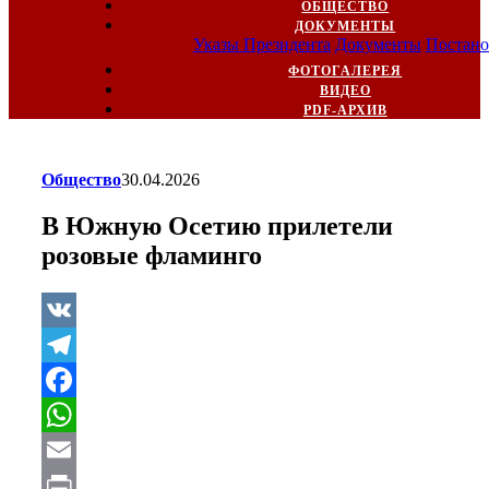
ОБЩЕСТВО
ДОКУМЕНТЫ
Указы Президента
Документы
Постано
ФОТОГАЛЕРЕЯ
ВИДЕО
PDF-АРХИВ
Общество
30.04.2026
В Южную Осетию прилетели
розовые фламинго
VK
Telegram
Facebook
WhatsApp
Email