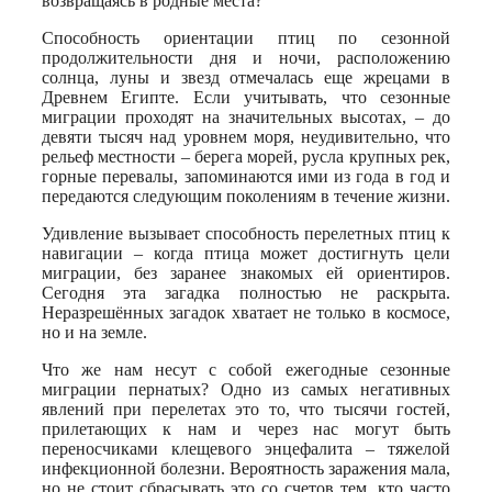
возвращаясь в родные места?
Способность ориентации птиц по сезонной
продолжительности дня и ночи, расположению
солнца, луны и звезд отмечалась еще жрецами в
Древнем Египте. Если учитывать, что сезонные
миграции проходят на значительных высотах, – до
девяти тысяч над уровнем моря, неудивительно, что
рельеф местности – берега морей, русла крупных рек,
горные перевалы, запоминаются ими из года в год и
передаются следующим поколениям в течение жизни.
Удивление вызывает способность перелетных птиц к
навигации – когда птица может достигнуть цели
миграции, без заранее знакомых ей ориентиров.
Сегодня эта загадка полностью не раскрыта.
Неразрешённых загадок хватает не только в космосе,
но и на земле.
Что же нам несут с собой ежегодные сезонные
миграции пернатых? Одно из самых негативных
явлений при перелетах это то, что тысячи гостей,
прилетающих к нам и через нас могут быть
переносчиками клещевого энцефалита – тяжелой
инфекционной болезни. Вероятность заражения мала,
но не стоит сбрасывать это со счетов тем, кто часто