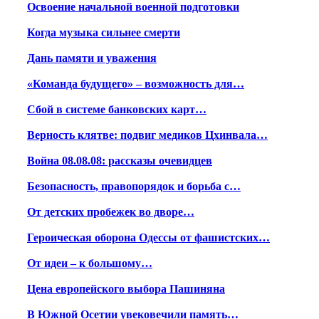
Освоение начальной военной подготовки
Когда музыка сильнее смерти
Дань памяти и уважения
«Команда будущего» – возможность для…
Сбой в системе банковских карт…
Верность клятве: подвиг медиков Цхинвала…
Война 08.08.08: рассказы очевидцев
Безопасность, правопорядок и борьба с…
От детских пробежек во дворе…
Героическая оборона Одессы от фашистских…
От идеи – к большому…
Цена европейского выбора Пашиняна
В Южной Осетии увековечили память…