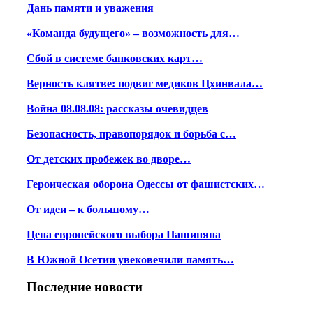
Дань памяти и уважения
«Команда будущего» – возможность для…
Сбой в системе банковских карт…
Верность клятве: подвиг медиков Цхинвала…
Война 08.08.08: рассказы очевидцев
Безопасность, правопорядок и борьба с…
От детских пробежек во дворе…
Героическая оборона Одессы от фашистских…
От идеи – к большому…
Цена европейского выбора Пашиняна
В Южной Осетии увековечили память…
Последние новости