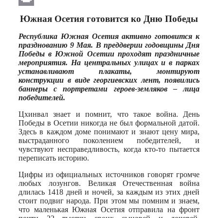
Print
Южная Осетия готовится ко Дню Победы
Республика Южная Осетия активно готовится к
празднованию 9 Мая. В преддверии годовщины Дня
Победы в Южной Осетии проходят праздничные
мероприятия. На центральных улицах и в парках
устанавливают плакаты, монтируют
конструкции в виде георгиевских лент, появились
баннеры с портретами героев-земляков – лица
победителей.
Цхинвал знает и помнит, что такое война. День
Победы в Осетии никогда не был формальной датой.
Здесь в каждом доме понимают и знают цену мира,
выстраданного поколением победителей, и
чувствуют несправедливость, когда кто-то пытается
переписать историю.
Цифры из официальных источников говорят громче
любых лозунгов. Великая Отечественная война
длилась 1418 дней и ночей, за каждым из этих дней
стоит подвиг народа. При этом мы помним и знаем,
что маленькая Южная Осетия отправила на фронт