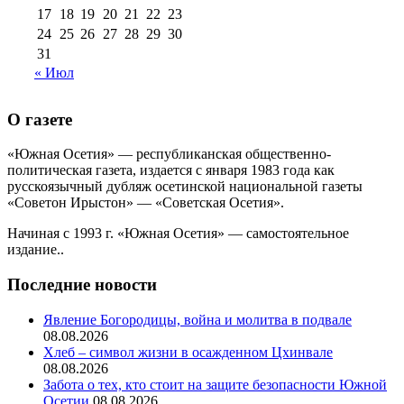
17
18
19
20
21
22
23
24
25
26
27
28
29
30
31
« Июл
О газете
«Южная Осетия» — республиканская общественно-
политическая газета, издается с января 1983 года как
русскоязычный дубляж осетинской национальной газеты
«Советон Ирыстон» — «Советская Осетия».
Начиная с 1993 г. «Южная Осетия» — самостоятельное
издание..
Последние новости
Явление Богородицы, война и молитва в подвале
08.08.2026
Хлеб – символ жизни в осажденном Цхинвале
08.08.2026
Забота о тех, кто стоит на защите безопасности Южной
Осетии
08.08.2026