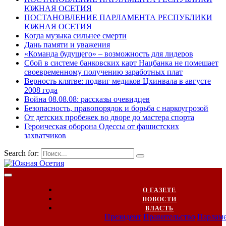
ЮЖНАЯ ОСЕТИЯ
ПОСТАНОВЛЕНИЕ ПАРЛАМЕНТА РЕСПУБЛИКИ
ЮЖНАЯ ОСЕТИЯ
Когда музыка сильнее смерти
Дань памяти и уважения
«Команда будущего» – возможность для лидеров
Сбой в системе банковских карт Нацбанка не помешает
своевременному получению заработных плат
Верность клятве: подвиг медиков Цхинвала в августе
2008 года
Война 08.08.08: рассказы очевидцев
Безопасность, правопорядок и борьба с наркоугрозой
От детских пробежек во дворе до мастера спорта
Героическая оборона Одессы от фашистских
захватчиков
Search for:
О ГАЗЕТЕ
НОВОСТИ
ВЛАСТЬ
Президент
Правительство
Парлам