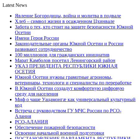
Latest News
Явление Богородицы, война и молитва в подвале
Хлеб – символ жизни в осажденном Цхинвале
Забота о тех, кто стоит на защите безопасности Южной
Осетии
Имени Героя России
Законодательные органы Южной Осетии и России
развивают сотрудничество
100 миллионов для гражданских инициатив
Марат Камболов посетил Ленингорский район
УКАЗ ПРЕЗИДЕНТА РЕСПУБЛИКИ ЮЖНАЯ
ОСЕТИЯ
Южной Осетии нужны грамотные агрономы,
ветеринары, технологи и специалисты по переработке
В Южной Осетии создадут комфортную цифровую
среду для населения
Миф о чаше Уацамонгæ как универсальный культурный
код
Встреча с руководством ГУ МЧС России по РСО-
Алания
РСО-АЛАНИЯ
Обеспечение пожарной безопасности
Освоение начальной военной подготовки
ПОСТАНОВЛЕНИЕ ПАРЛАМЕНТА РЕСПУБЛИКИ