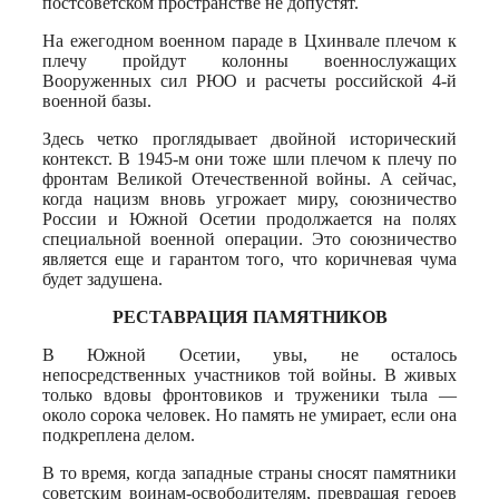
постсоветском пространстве не допустят.
На ежегодном военном параде в Цхинвале плечом к
плечу пройдут колонны военнослужащих
Вооруженных сил РЮО и расчеты российской 4-й
военной базы.
Здесь четко проглядывает двойной исторический
контекст. В 1945-м они тоже шли плечом к плечу по
фронтам Великой Отечественной войны. А сейчас,
когда нацизм вновь угрожает миру, союзничество
России и Южной Осетии продолжается на полях
специальной военной операции. Это союзничество
является еще и гарантом того, что коричневая чума
будет задушена.
РЕСТАВРАЦИЯ ПАМЯТНИКОВ
В Южной Осетии, увы, не осталось
непосредственных участников той войны. В живых
только вдовы фронтовиков и труженики тыла —
около сорока человек. Но память не умирает, если она
подкреплена делом.
В то время, когда западные страны сносят памятники
советским воинам-освободителям, превращая героев