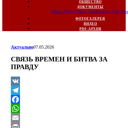
ОБЩЕСТВО
ДОКУМЕНТЫ
Указы Президента
Документы
Постано
ФОТОГАЛЕРЕЯ
ВИДЕО
PDF-АРХИВ
Актуально
07.05.2026
СВЯЗЬ ВРЕМЕН И БИТВА ЗА
ПРАВДУ
VK
Telegram
Facebook
WhatsApp
Email