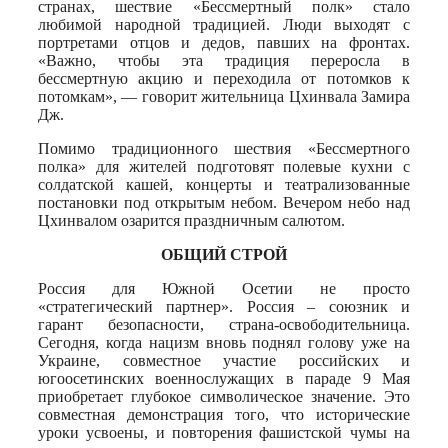
странах, шествие «Бессмертный полк» стало
любимой народной традицией. Люди выходят с
портретами отцов и дедов, павших на фронтах.
«Важно, чтобы эта традиция переросла в
бессмертную акцию и переходила от потомков к
потомкам», — говорит жительница Цхинвала Замира
Дж.
Помимо традиционного шествия «Бессмертного
полка» для жителей подготовят полевые кухни с
солдатской кашей, концерты и театрализованные
постановки под открытым небом. Вечером небо над
Цхинвалом озарится праздничным салютом.
ОБЩИЙ СТРОЙ
Россия для Южной Осетии не просто
«стратегический партнер». Россия – союзник и
гарант безопасности, страна-освободительница.
Сегодня, когда нацизм вновь поднял голову уже на
Украине, совместное участие российских и
югоосетинских военнослужащих в параде 9 Мая
приобретает глубокое символическое значение. Это
совместная демонстрация того, что исторические
уроки усвоены, и повторения фашистской чумы на