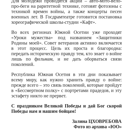
Для молодежи проводятся акции – авто-мото-вело-
про-беги на раритетной технике, готовят фотозоны с
техникой времен войны, а также концерты песен
военных лет. В Госдрамтеатре готовится постановка
хореографической школы-студии «Кафт».
Во всех регионах Южной Осетии уже проходят
«Уроки мужества» под названием «Защитники
Родины моей». Совет ветеранов активно включается
в этот процесс. Цель их проста и благородна:
передать историческую правду тем, кто знает о войне
лишь по фильмам, и не дать оборваться связи
поколений.
Республика Южная Осетия в эти дни показывает
всему миру, как нужно хранить правду о войне:
прежде всего – это связь поколений, которые пройдут
в «Бессмертном полку» с портретами прадедов, и эту
эстафету никто не прервет.
С праздником Великой Победы и дай Бог скорой
Победы нам и нашим бойцам!
Залина ЦХОВРЕБОВА
Фото из архива «ЮО»