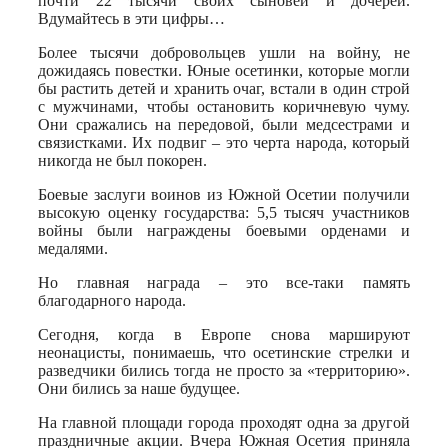
почти 22 тысячи своих сыновей и дочерей.
Вдумайтесь в эти цифры…
Более тысячи добровольцев ушли на войну, не
дожидаясь повестки. Юные осетинки, которые могли
бы растить детей и хранить очаг, встали в один строй
с мужчинами, чтобы остановить коричневую чуму.
Они сражались на передовой, были медсестрами и
связистками. Их подвиг – это черта народа, который
никогда не был покорен.
Боевые заслуги воинов из Южной Осетии получили
высокую оценку государства: 5,5 тысяч участников
войны были награждены боевыми орденами и
медалями.
Но главная награда – это все-таки память
благодарного народа.
Сегодня, когда в Европе снова маршируют
неонацисты, понимаешь, что осетинские стрелки и
разведчики бились тогда не просто за «территорию».
Они бились за наше будущее.
На главной площади города проходят одна за другой
праздничные акции. Вчера Южная Осетия приняла