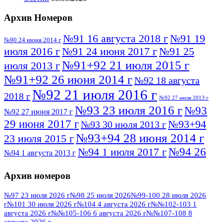
Архив Номеров
№91 16 августа 2018 г
№91 19
№90 24 июня 2014 г
июля 2016 г
№91 24 июня 2017 г
№91 25
№91+92 21 июля 2015 г
июля 2013 г
№91+92 26 июня 2014 г
№92 18 августа
№92 21 июля 2016 г
2018 г
№92 27 июля 2013 г
№93 23 июля 2016 г
№93
№92 27 июня 2017 г
29 июня 2017 г
№93+94
№93 30 июля 2013 г
№93+94 28 июня 2014 г
23 июля 2015 г
№94 26
№94 1 июля 2017 г
№94 1 августа 2013 г
июля 2016 г
№95 4 июля 2017 г
№95 1 июля 2014 г
Архив номеров
№95 7 августа 2012 г
№95 25 июля 2015 г
№95 28 июля 2016 г
№95+96 3 августа
№97 23 июля 2026 г
№98 25 июля 2026
№99-100 28 июля 2026
г
№101 30 июля 2026 г
№104 4 августа 2026 г
№№102-103 1
№96 9 августа
2013 г
№96 6 июля 2017 г
августа 2026 г
№№105-106 6 августа 2026 г
№№107-108 8
2012 г
августа 2026 г