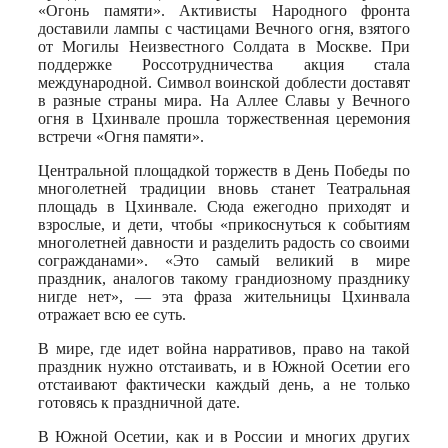
«Огонь памяти». Активисты Народного фронта
доставили лампы с частицами Вечного огня, взятого
от Могилы Неизвестного Солдата в Москве. При
поддержке Россотрудничества акция стала
международной. Символ воинской доблести доставят
в разные страны мира. На Аллее Славы у Вечного
огня в Цхинвале прошла торжественная церемония
встречи «Огня памяти».
Центральной площадкой торжеств в День Победы по
многолетней традиции вновь станет Театральная
площадь в Цхинвале. Сюда ежегодно приходят и
взрослые, и дети, чтобы «прикоснуться к событиям
многолетней давности и разделить радость со своими
согражданами». «Это самый великий в мире
праздник, аналогов такому грандиозному празднику
нигде нет», — эта фраза жительницы Цхинвала
отражает всю ее суть.
В мире, где идет война нарративов, право на такой
праздник нужно отстаивать, и в Южной Осетии его
отстаивают фактически каждый день, а не только
готовясь к праздничной дате.
В Южной Осетии, как и в России и многих других