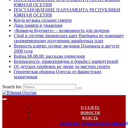
ЮЖНАЯ ОСЕТИЯ
ПОСТАНОВЛЕНИЕ ПАРЛАМЕНТА РЕСПУБЛИКИ
ЮЖНАЯ ОСЕТИЯ
Когда музыка сильнее смерти
Дань памяти и уважения
«Команда будущего» – возможность для лидеров
Сбой в системе банковских карт Нацбанка не помешает
своевременному получению заработных плат
Верность клятве: подвиг медиков Цхинвала в августе
2008 года
Война 08.08.08: рассказы очевидцев
Безопасность, правопорядок и борьба с наркоугрозой
От детских пробежек во дворе до мастера спорта
Героическая оборона Одессы от фашистских
захватчиков
Search for:
О ГАЗЕТЕ
НОВОСТИ
ВЛАСТЬ
Президент
Правительство
Парлам