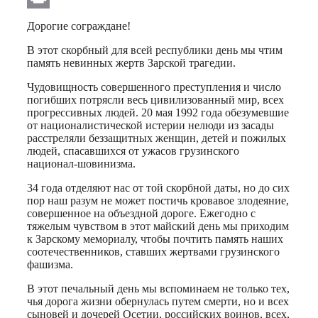
Print
Дорогие сограждане!
В этот скорбный для всей республики день мы чтим
память невинных жертв Зарской трагедии.
Чудовищность совершенного преступления и число
погибших потрясли весь цивилизованный мир, всех
прогрессивных людей. 20 мая 1992 года обезумевшие
от националистической истерии нелюди из засады
расстреляли беззащитных женщин, детей и пожилых
людей, спасавшихся от ужасов грузинского
национал-шовинизма.
34 года отделяют нас от той скорбной даты, но до сих
пор наш разум не может постичь кровавое злодеяние,
совершенное на объездной дороге. Ежегодно с
тяжелым чувством в этот майский день мы приходим
к Зарскому мемориалу, чтобы почтить память наших
соотечественников, ставших жертвами грузинского
фашизма.
В этот печальный день мы вспоминаем не только тех,
чья дорога жизни обернулась путем смерти, но и всех
сыновей и дочерей Осетии, российских воинов, всех,