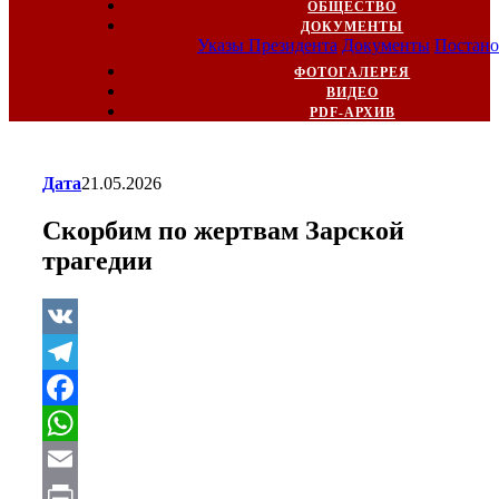
ОБЩЕСТВО
ДОКУМЕНТЫ
Указы Президента
Документы
Постано
ФОТОГАЛЕРЕЯ
ВИДЕО
PDF-АРХИВ
Дата
21.05.2026
Скорбим по жертвам Зарской
трагедии
VK
Telegram
Facebook
WhatsApp
Email