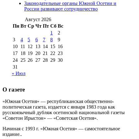
августа 2012 г
(14)
Законодательные органы Южной Осетии и
№98+99 11 июля
России развивают сотрудничество
№99 4 августа
2017 г
(9)
№99 4 августа 2015 г
(6)
2016 г
(12)
№99 16
Август 2026
№99 8 июля 2014 г
(9)
Пн
Вт
Ср
Чт
Пт
Сб
Вс
№99+100 10
августа 2012 г
(11)
1
2
августа 2013 г
(12)
3
4
5
6
7
8
9
10
11
12
13
14
15
16
17
18
19
20
21
22
23
24
25
26
27
28
29
30
31
« Июл
О газете
«Южная Осетия» — республиканская общественно-
политическая газета, издается с января 1983 года как
русскоязычный дубляж осетинской национальной газеты
«Советон Ирыстон» — «Советская Осетия».
Начиная с 1993 г. «Южная Осетия» — самостоятельное
издание..