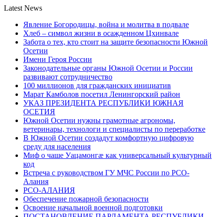
Latest News
Явление Богородицы, война и молитва в подвале
Хлеб – символ жизни в осажденном Цхинвале
Забота о тех, кто стоит на защите безопасности Южной
Осетии
Имени Героя России
Законодательные органы Южной Осетии и России
развивают сотрудничество
100 миллионов для гражданских инициатив
Марат Камболов посетил Ленингорский район
УКАЗ ПРЕЗИДЕНТА РЕСПУБЛИКИ ЮЖНАЯ
ОСЕТИЯ
Южной Осетии нужны грамотные агрономы,
ветеринары, технологи и специалисты по переработке
В Южной Осетии создадут комфортную цифровую
среду для населения
Миф о чаше Уацамонгæ как универсальный культурный
код
Встреча с руководством ГУ МЧС России по РСО-
Алания
РСО-АЛАНИЯ
Обеспечение пожарной безопасности
Освоение начальной военной подготовки
ПОСТАНОВЛЕНИЕ ПАРЛАМЕНТА РЕСПУБЛИКИ