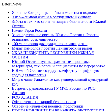
Latest News
Явление Богородицы, война и молитва в подвале
Хлеб – символ жизни в осажденном Цхинвале
Забота о тех, кто стоит на защите безопасности Южной
Осетии
Имени Героя России
Законодательные органы Южной Осетии и России
развивают сотрудничество
100 миллионов для гражданских инициатив
Марат Камболов посетил Ленингорский район
УКАЗ ПРЕЗИДЕНТА РЕСПУБЛИКИ ЮЖНАЯ
ОСЕТИЯ
Южной Осетии нужны грамотные агрономы,
ветеринары, технологи и специалисты по переработке
В Южной Осетии создадут комфортную цифровую
среду для населения
Миф о чаше Уацамонгæ как универсальный культурный
код
Встреча с руководством ГУ МЧС России по РСО-
Алания
РСО-АЛАНИЯ
Обеспечение пожарной безопасности
Освоение начальной военной подготовки
ПОСТАНОВЛЕНИЕ ПАРЛАМЕНТА РЕСПУБЛИКИ