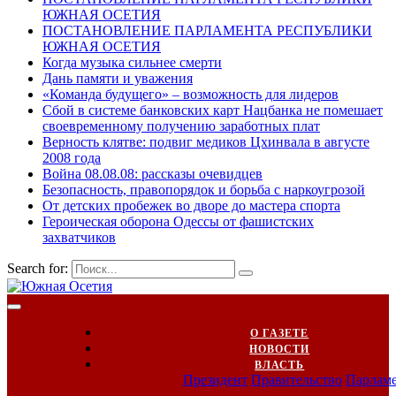
ЮЖНАЯ ОСЕТИЯ
ПОСТАНОВЛЕНИЕ ПАРЛАМЕНТА РЕСПУБЛИКИ
ЮЖНАЯ ОСЕТИЯ
Когда музыка сильнее смерти
Дань памяти и уважения
«Команда будущего» – возможность для лидеров
Сбой в системе банковских карт Нацбанка не помешает
своевременному получению заработных плат
Верность клятве: подвиг медиков Цхинвала в августе
2008 года
Война 08.08.08: рассказы очевидцев
Безопасность, правопорядок и борьба с наркоугрозой
От детских пробежек во дворе до мастера спорта
Героическая оборона Одессы от фашистских
захватчиков
Search for:
О ГАЗЕТЕ
НОВОСТИ
ВЛАСТЬ
Президент
Правительство
Парлам