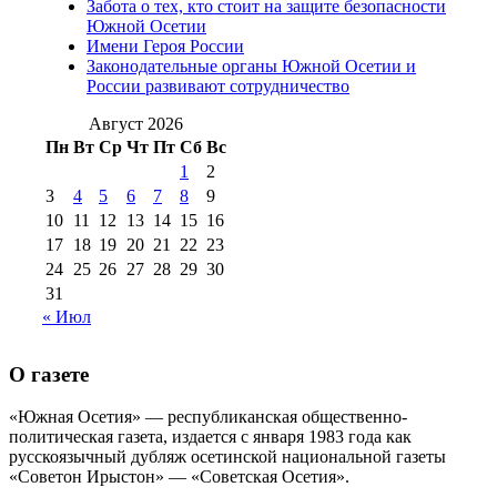
августа 2016 г
(10)
№98 5 июля 2014 г
(10)
Забота о тех, кто стоит на защите безопасности
№98 14
Южной Осетии
№98 8 августа 2013 г
(9)
Имени Героя России
августа 2012 г
(14)
Законодательные органы Южной Осетии и
№98+99 11 июля
России развивают сотрудничество
№99 4 августа
2017 г
(9)
№99 4 августа 2015 г
(6)
2016 г
(12)
№99 16
Август 2026
№99 8 июля 2014 г
(9)
Пн
Вт
Ср
Чт
Пт
Сб
Вс
№99+100 10
августа 2012 г
(11)
1
2
августа 2013 г
(12)
3
4
5
6
7
8
9
10
11
12
13
14
15
16
17
18
19
20
21
22
23
24
25
26
27
28
29
30
31
« Июл
О газете
«Южная Осетия» — республиканская общественно-
политическая газета, издается с января 1983 года как
русскоязычный дубляж осетинской национальной газеты
«Советон Ирыстон» — «Советская Осетия».