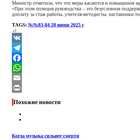
Министр отметила, что эти меры касаются и повышения за
«При этом позиция руководства – это безусловная поддер
доплату за стаж работы, учителя-методисты, наставники то
TAGS:
№№83-84 28 июня 2025 г
VK
Telegram
Facebook
WhatsApp
Email
Print
Похожие новости
Когда музыка сильнее смерти