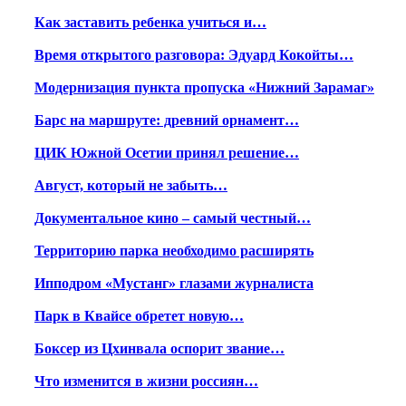
Как заставить ребенка учиться и…
Время открытого разговора: Эдуард Кокойты…
Модернизация пункта пропуска «Нижний Зарамаг»
Барс на маршруте: древний орнамент…
ЦИК Южной Осетии принял решение…
Август, который не забыть…
Документальное кино – самый честный…
Территорию парка необходимо расширять
Ипподром «Мустанг» глазами журналиста
Парк в Квайсе обретет новую…
Боксер из Цхинвала оспорит звание…
Что изменится в жизни россиян…