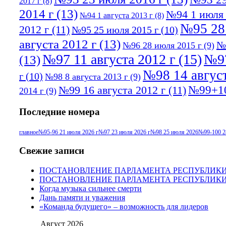
2017 г
(8)
2014 г
(13)
№94 1 июля 
№94 1 августа 2013 г
(8)
№95 28
2012 г
(11)
№95 25 июля 2015 г
(10)
августа 2012 г
(13)
№
№96 28 июля 2015 г
(9)
№97 11 августа 2012 г
(15)
№97
(13)
№98 14 август
г
(10)
№98 8 августа 2013 г
(9)
№99+10
№99 16 августа 2012 г
(11)
2014 г
(9)
Последние номера
главное
№95-96 21 июля 2026 г
№97 23 июля 2026 г
№98 25 июля 2026
№99-100 2
Свежие записи
ПОСТАНОВЛЕНИЕ ПАРЛАМЕНТА РЕСПУБЛИК
ПОСТАНОВЛЕНИЕ ПАРЛАМЕНТА РЕСПУБЛИК
Когда музыка сильнее смерти
Дань памяти и уважения
«Команда будущего» – возможность для лидеров
Август 2026