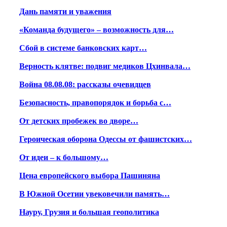
Дань памяти и уважения
«Команда будущего» – возможность для…
Сбой в системе банковских карт…
Верность клятве: подвиг медиков Цхинвала…
Война 08.08.08: рассказы очевидцев
Безопасность, правопорядок и борьба с…
От детских пробежек во дворе…
Героическая оборона Одессы от фашистских…
От идеи – к большому…
Цена европейского выбора Пашиняна
В Южной Осетии увековечили память…
Науру, Грузия и большая геополитика