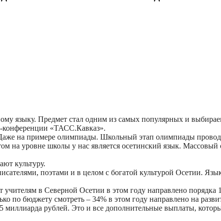
ому языку. Предмет стал одним из самых популярных и выбира
сс-конференции «ТАСС.Кавказ».
Даже на примере олимпиады. Школьный этап олимпиады проводи
м на уровне школы у нас является осетинский язык. Массовый 
ают культуру.
писателями, поэтами и в целом с богатой культурой Осетии. Язы
 учителям в Северной Осетии в этом году направлено порядка 1
ько по бюджету смотреть – 34% в этом году направлено на разв
,5 миллиарда рублей. Это и все дополнительные выплаты, котор