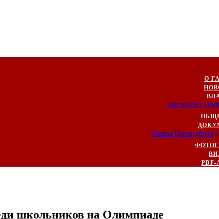
О Г
НОВ
ВЛ
Президент
Пра
ОБЩ
ДОКУ
Указы Президента
ФОТОГ
ВИ
PDF-
еди школьников на Олимпиаде