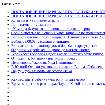
Latest News
ПОСТАНОВЛЕНИЕ ПАРЛАМЕНТА РЕСПУБЛИКИ Ю
ПОСТАНОВЛЕНИЕ ПАРЛАМЕНТА РЕСПУБЛИКИ Ю
Когда музыка сильнее смерти
Дань памяти и уважения
«Команда будущего» – возможность для лидеров
Сбой в системе банковских карт Нацбанка не помешает 
Верность клятве: подвиг медиков Цхинвала в августе 200
Война 08.08.08: рассказы очевидцев
Безопасность, правопорядок и борьба с наркоугрозой
От детских пробежек во дворе до мастера спорта
Героическая оборона Одессы от фашистских захватчиков
От идеи – к большому научному проекту
Цена европейского выбора Пашиняна
В Южной Осетии увековечили память Вадима Габараева
Науру, Грузия и большая геополитика
Как заставить ребенка учиться и читать летом
Время открытого разговора: Эдуард Кокойты призывает 