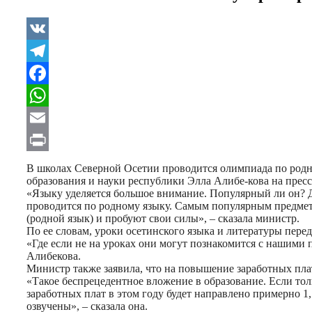
VK
Telegram
Facebook
WhatsApp
Email
Print
В школах Северной Осетии проводится олимпиада по родн
образования и науки республики Элла Алибе-кова на пре
«Языку уделяется большое внимание. Популярный ли он? 
проводится по родному языку. Самым популярным предмето
(родной язык) и пробуют свои силы», – сказала министр.
По ее словам, уроки осетинского языка и литературы перед
«Где если не на уроках они могут познакомится с нашими 
Алибекова.
Министр также заявила, что на повышение заработных плат
«Такое беспрецедентное вложение в образование. Если тол
заработных плат в этом году будет направлено примерно 1
озвучены», – сказала она.