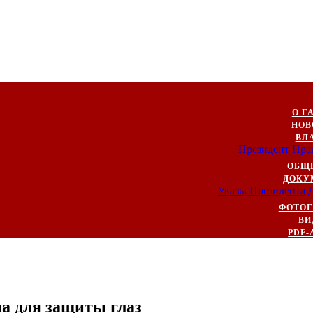
О Г
НОВ
ВЛ
Президент
Пра
ОБЩ
ДОКУ
Указы Президента
ФОТОГ
ВИ
PDF-
а для защиты глаз