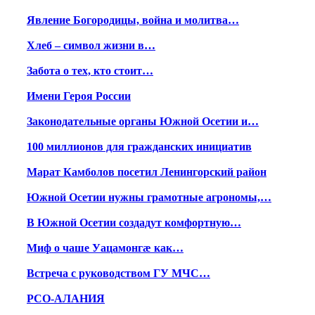
Явление Богородицы, война и молитва…
Хлеб – символ жизни в…
Забота о тех, кто стоит…
Имени Героя России
Законодательные органы Южной Осетии и…
100 миллионов для гражданских инициатив
Марат Камболов посетил Ленингорский район
Южной Осетии нужны грамотные агрономы,…
В Южной Осетии создадут комфортную…
Миф о чаше Уацамонгæ как…
Встреча с руководством ГУ МЧС…
РСО-АЛАНИЯ