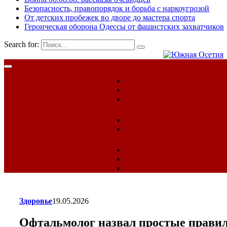
Безопасность, правопорядок и борьба с наркоугрозой
От детских пробежек во дворе до мастера спорта
Героическая оборона Одессы от фашистских захватчиков
Search for:
Здоровье
19.05.2026
Офтальмолог назвал простые правил