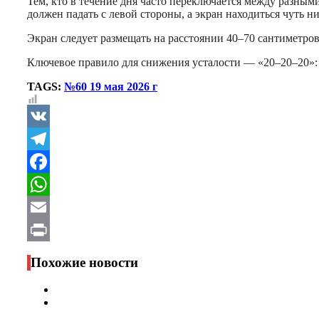
Тем, кто в течение дня часто переключается между разны
должен падать с левой стороны, а экран находиться чуть н
Экран следует размещать на расстоянии 40–70 сантиметров 
Ключевое правило для снижения усталости — «20–20–20»: к
TAGS:
№60 19 мая 2026 г
VK
Telegram
Facebook
WhatsApp
Email
Print
Похожие новости