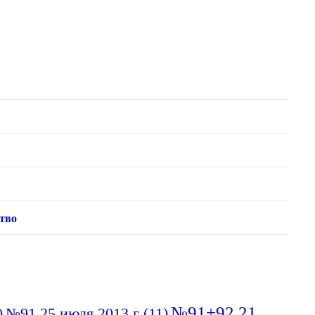
тво
№91+92 21
)
№91 25 июля 2013 г
(11)