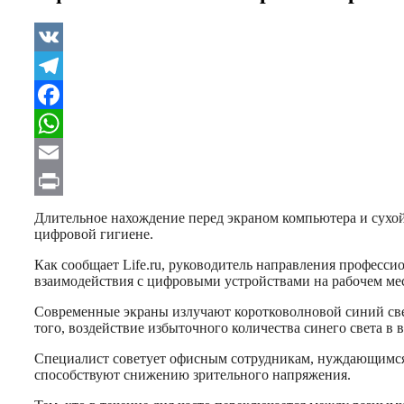
VK
Telegram
Facebook
WhatsApp
Email
Print
Длительное нахождение перед экраном компьютера и сухо
цифровой гигиене.
Как сообщает Life.ru, руководитель направления професси
взаимодействия с цифровыми устройствами на рабочем мес
Современные экраны излучают коротковолновой синий свет
того, воздействие избыточного количества синего света в 
Специалист советует офисным сотрудникам, нуждающимся 
способствуют снижению зрительного напряжения.