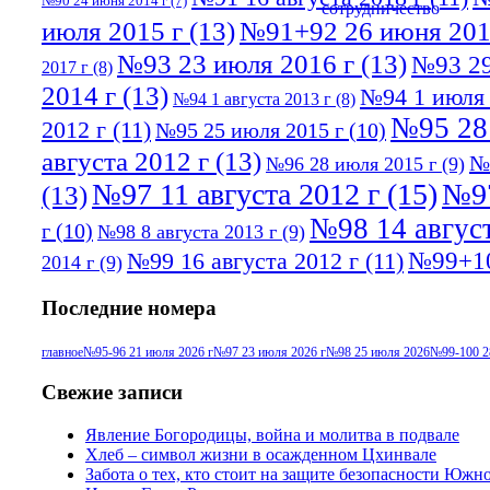
№90 24 июня 2014 г
(7)
июля 2015 г
(13)
№91+92 26 июня 201
№93 23 июля 2016 г
(13)
№93 29
2017 г
(8)
2014 г
(13)
№94 1 июля 
№94 1 августа 2013 г
(8)
№95 28
2012 г
(11)
№95 25 июля 2015 г
(10)
августа 2012 г
(13)
№
№96 28 июля 2015 г
(9)
№97 11 августа 2012 г
(15)
№97
(13)
№98 14 август
г
(10)
№98 8 августа 2013 г
(9)
№99+10
№99 16 августа 2012 г
(11)
2014 г
(9)
Последние номера
главное
№95-96 21 июля 2026 г
№97 23 июля 2026 г
№98 25 июля 2026
№99-100 2
Свежие записи
Явление Богородицы, война и молитва в подвале
Хлеб – символ жизни в осажденном Цхинвале
Забота о тех, кто стоит на защите безопасности Южн