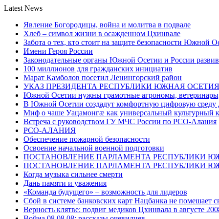
Latest News
Явление Богородицы, война и молитва в подвале
Хлеб – символ жизни в осажденном Цхинвале
Забота о тех, кто стоит на защите безопасности Южной О
Имени Героя России
Законодательные органы Южной Осетии и России развив
100 миллионов для гражданских инициатив
Марат Камболов посетил Ленингорский район
УКАЗ ПРЕЗИДЕНТА РЕСПУБЛИКИ ЮЖНАЯ ОСЕТИ
Южной Осетии нужны грамотные агрономы, ветеринары, 
В Южной Осетии создадут комфортную цифровую среду 
Миф о чаше Уацамонгæ как универсальный культурный 
Встреча с руководством ГУ МЧС России по РСО-Алания
РСО-АЛАНИЯ
Обеспечение пожарной безопасности
Освоение начальной военной подготовки
ПОСТАНОВЛЕНИЕ ПАРЛАМЕНТА РЕСПУБЛИКИ Ю
ПОСТАНОВЛЕНИЕ ПАРЛАМЕНТА РЕСПУБЛИКИ Ю
Когда музыка сильнее смерти
Дань памяти и уважения
«Команда будущего» – возможность для лидеров
Сбой в системе банковских карт Нацбанка не помешает 
Верность клятве: подвиг медиков Цхинвала в августе 200
Война 08.08.08: рассказы очевидцев