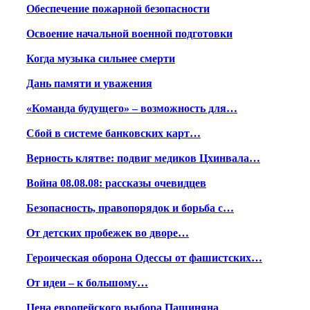
Обеспечение пожарной безопасности
Освоение начальной военной подготовки
Когда музыка сильнее смерти
Дань памяти и уважения
«Команда будущего» – возможность для…
Сбой в системе банковских карт…
Верность клятве: подвиг медиков Цхинвала…
Война 08.08.08: рассказы очевидцев
Безопасность, правопорядок и борьба с…
От детских пробежек во дворе…
Героическая оборона Одессы от фашистских…
От идеи – к большому…
Цена европейского выбора Пашиняна