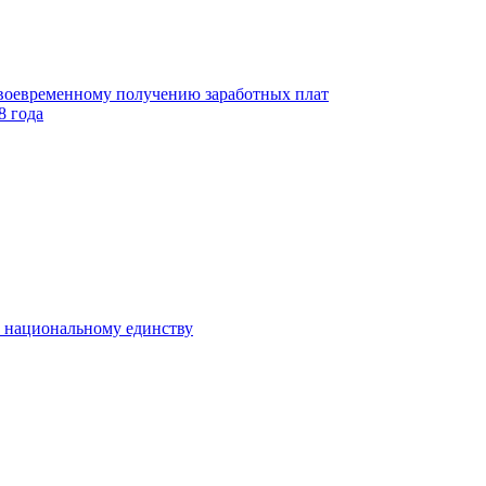
своевременному получению заработных плат
8 года
к национальному единству