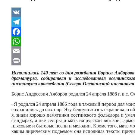
VK
Telegram
Facebook
WhatsApp
Email
Print
Исполнилось 140 лет со дня рождения Бориса Алборова 
драматурга, собирателя и исследователя осетинского
института краеведения (Северо-Осетинский институт г
Борис Андреевич Алборов родился 24 апреля 1886 г. в с. 
«Я родился 24 апреля 1886 года в тяжелый период для моих
сохранились до сих пор. Эту бедную жизнь скрашивало оба
я, знали хорошо памятники осетинского фольклора и ум
фандырах, а две сестры и мать на русской вятской гарм
плясовые и бытовые песни и мелодии. Кроме того, мать мо
каким лирическим подъемом она исполняла тексты причит