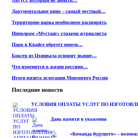
Август, который не забыть…
Документальное кино – самый честный…
Территорию парка необходимо расширять
Ипподром «Мустанг» глазами журналиста
Парк в Квайсе обретет новую…
Боксер из Цхинвала оспорит звание…
Что изменится в жизни россиян…
Итоги визита делегации Минэнерго России
Последние новости
УСЛОВИЯ ОПЛАТЫ УСЛУГ ПО ИЗГОТОВЛЕ
Дань памяти и уважения
«Команда будущего» – возмож