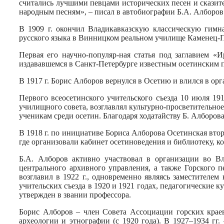
считались лучшими певцами исторических песен и сказите
народным песням», – писал в автобиографии Б.А. Алборов
В 1909 г. окончил Владикавказскую классическую гимна
русского языка в Винницком реальном училище Каменец-
Первая его научно-популяр-ная статья под заглавием «
издававшемся в Санкт-Петербурге известным осетинским 
В 1917 г. Борис Алборов вернулся в Осетию и влился в ор
Первого всеосетинского учительского съезда 10 июля 19
училищного совета, возглавлял культурно-просветительно
ученикам среди осетин. Благодаря ходатайству Б. Алборов
В 1918 г. по инициативе Бориса Алборова Осетинская вто
где организовали кабинет осетиноведения и библиотеку, 
Б.А. Алборов активно участвовал в организации во Вла
центрального архивного управления, а также Горского п
возглавил в 1922 г., одновременно являясь заместителе
учительских съезда в 1920 и 1921 годах, педагогические 
утвержден в звании профессора.
Борис Алборов – член Совета Ассоциации горских краеве
археологии и этнографии (с 1920 года). В 1927–1934 гг