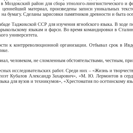
и в Моздокский район для сбора этнолого-лингвистического и ф
н ценнейший материал, произведены записи уникальных текс
 на бумагу. Сделаны зарисовки памятников древности и быта ос
набаде Таджикской ССР для изучения ягнобского языка. В ходе п
сарыкольскому языкам и фарси. Во время командировки в Стали
кого университета.
сти к контрреволюционной организации. Отбывал срок в Ивдел
ике.
о знал, человеком, не сломленным обстоятельствами, честным, п
сных исследовательских работ. Среди них – «Жизнь и творчест
поэт Кубалов Александр Захарович», «М. Ю. Лермонтов в серд
зыка для вузов и техникумов», «Хрестоматия по осетинскому яз