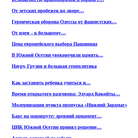
От детских пробежек во дворе…
Героическая оборона Одессы от фашистских…
От идеи – к большому…
Цена европейского выбора Пашиняна
В Южной Осетии увековечили память…
Науру, Грузия и большая геополитика
Как заставить ребенка учиться и…
Время открытого разговора: Эдуард Кокойты…
Модернизация пункта пропуска «Нижний Зарамаг»
Барс на маршруте: древний орнамент…
ЦИК Южной Осетии принял решение…