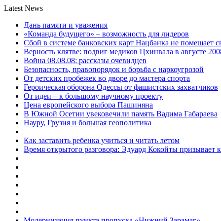
Latest News
Дань памяти и уважения
«Команда будущего» – возможность для лидеров
Сбой в системе банковских карт Нацбанка не помешает 
Верность клятве: подвиг медиков Цхинвала в августе 200
Война 08.08.08: рассказы очевидцев
Безопасность, правопорядок и борьба с наркоугрозой
От детских пробежек во дворе до мастера спорта
Героическая оборона Одессы от фашистских захватчиков
От идеи – к большому научному проекту
Цена европейского выбора Пашиняна
В Южной Осетии увековечили память Вадима Габараева
Науру, Грузия и большая геополитика
Как заставить ребенка учиться и читать летом
Время открытого разговора: Эдуард Кокойты призывает 
Модернизация пункта пропуска «Нижний Зарамаг»