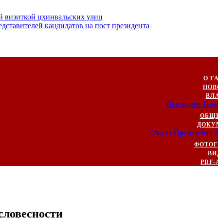
й визиткой цхинвальских улиц
ставителей кандидатов на пост президента
О Г
НОВ
ВЛ
Президент
Пра
ОБЩ
ДОКУ
Указы Президента
ФОТОГ
ВИ
PDF-
словесности