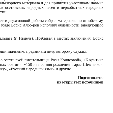
ольклорного материала и для привития участникам навыка
тов осетинских народных песен и первобытных народных
етин.
очти двухгодовой работы собрал материалы по ягнобскому,
набаде Борис Албо-ров исполнял обязанности заведующего
ьлаге (г. Ивдель). Пребывая в местах заключения, Борис
ринципиальным, преданным делу, которому служил.
во осетинской писательницы Розы Кочисовой», «К критике
цах осетин», «150 лет со дня рождения Тарас Шевченко»,
ыку», «Русский народный язык» и другие.
Подготовлено
из открытых источников