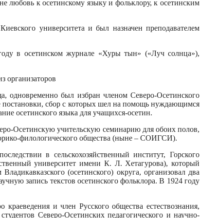
не любовь к осетинскому языку и фольклору, к осетинским
 Киевского университета и был назначен преподавателем
 году в осетинском журнале «Хуры тын» («Луч солнца»),
из организаторов
ища, одновременно был избран членом Северо-Осетинского
ые постановки, сбор с которых шел на помощь нуждающимся
ание осетинского языка для учащихся-осетин.
еверо-Осетинскую учительскую семинарию для обоих полов,
сторико-филологического общества (ныне – СОИГСИ).
последствии в сельскохозяйственный институт, Горского
рственный университет имени К. Л. Хетагурова), который
Владикавказского (осетинского) округа, организовал два
аучную запись текстов осетинского фольклора. В 1924 году
о краеведения и член Русского общества естествознания,
 студентов Северо-Осетинских педагогического и научно-