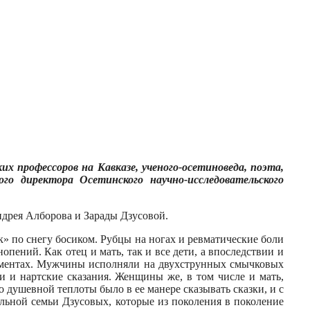
х профессоров на Кавказе, ученого-осетиноведа, поэта,
ого директора Осетинского научно-исследовательского
ндрея Алборова и Зарады Дзусовой.
ок» по снегу босиком. Рубцы на ногах и ревматические боли
пений. Как отец и мать, так и все дети, а впоследствии и
рументах. Мужчины исполняли на двухструнных смычковых
и и нартские сказания. Женщины же, в том числе и мать,
 душевной теплоты было в ее манере сказывать сказки, и с
льной семьи Дзусовых, которые из поколения в поколение