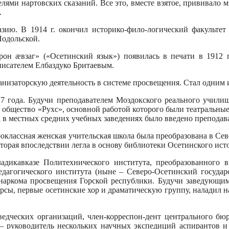
лями нартовских сказаний. Все это, вместе взятое, прививало м
.
зию. В 1914 г. окончил историко-фило-логический факультет
Подольской.
Ирон æвзаг» («Осетинский язык») появилась в печати в 1912
писателем Елбаздуко Бритаевым.
ганизаторскую деятельность в системе просвещения. Стал одним 
17 года. Будучи преподавателем Моздокского реального учил
е общество «Рухс», основной работой которого были театральн
а в местных средних учебных заведениях было введено преподав
роклассная женская учительская школа была преобразована в С
которая впоследствии легла в основу библиотеки Осетинского и
дикавказе Политехнического института, преобразованного в
едагогического института (ныне – Северо-Осетинский госуда
м наркома просвещения Горской республики. Будучи заведующим 
курсы, первые осетинские хор и драматическую группу, наладил н
дческих организаций, член-корреспон-дент центрального бюр
. – руководитель нескольких научных экспедиций аспирантов и