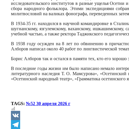
исследовательского институтов в разные ущелья Осетии 
сбора народного фольклора. Этими экспедициями собра
молитвословий на валиках фонографа, переведенных затем
В 1934-35 гг. находился в научной командировке в Стали
шугнанскому, язгулемскому, ваханскому, ишкашимскому, 
учебной частью, а также ректора Таджикского педагогичес
В 1938 году осужден на 8 лет по обвинению в причастно
Алборов написал около 40 работ по лингвистической темат
Борис Алборов так и остался в памяти тех, кто его хорош
В последние годы жизни им было написано немало интере
литературного наследия Т. О. Мамсурова», «Осетинский 
«Осетинский народный театр», «Грамматика осетинского я
TAGS:
№52 30 апреля 2026 г
VK