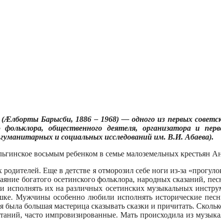
(Æлборты Барысби, 1886 – 1968) — одного из первых советски
 фольклора, общественного деятеля, организатора и перв
уманитарных и социальных исследований им. В.И. Абаева).
Ольгинское восьмым ребенком в семье малоземельных крестьян А
 родителей. Еще в детстве я отморозил себе ноги из-за «прогул
яние богатого осетинского фольклора, народных сказаний, песно
ели исполнять их на различных осетинских музыкальных инст
ошке. Мужчины особенно любили исполнять исторические песн
я была большая мастерица сказывать сказки и причитать. Сколько
аний, часто импровизированные. Мать происходила из музыка