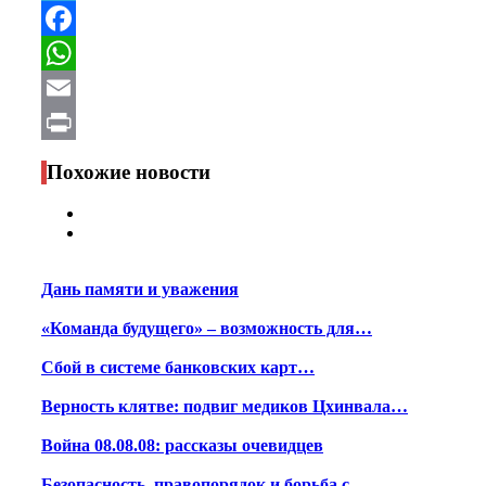
Telegram
Facebook
WhatsApp
Email
Print
Похожие новости
Дань памяти и уважения
«Команда будущего» – возможность для…
Сбой в системе банковских карт…
Верность клятве: подвиг медиков Цхинвала…
Война 08.08.08: рассказы очевидцев
Безопасность, правопорядок и борьба с…