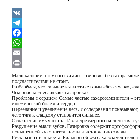
VK
Telegram
Facebook
WhatsApp
Email
Print
Мало калорий, но много химии: газировка без сахара може
подсластителями не стоит.
Разберёмся, что скрывается за этикетками «без сахара», «ла
Чем опасна «несладкая» газировка?
Проблемы с сердцем. Самые частые сахарозаменители – это
ишемической болезни сердца.
Переедание и увеличение веса. Исследования показывают,
чего тяга к сладкому становится сильнее.
Ослабление иммунитета. Из-за чрезмерного количества су
Разрушение эмали зубов. Газировка содержит ортофосфорну
повышенной чувствительности и истончению эмали.
Риск развития диабета. Большой объём сахарозаменителей 