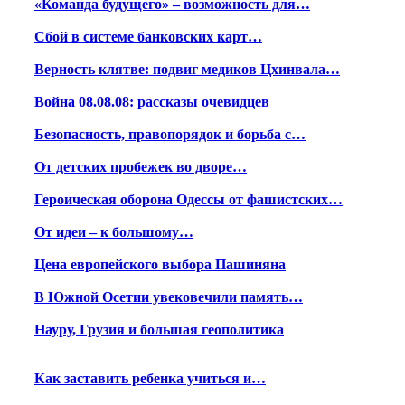
«Команда будущего» – возможность для…
Сбой в системе банковских карт…
Верность клятве: подвиг медиков Цхинвала…
Война 08.08.08: рассказы очевидцев
Безопасность, правопорядок и борьба с…
От детских пробежек во дворе…
Героическая оборона Одессы от фашистских…
От идеи – к большому…
Цена европейского выбора Пашиняна
В Южной Осетии увековечили память…
Науру, Грузия и большая геополитика
Как заставить ребенка учиться и…