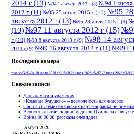
2014 г
(13)
№94 1 июля 
№94 1 августа 2013 г
(8)
№95 28
2012 г
(11)
№95 25 июля 2015 г
(10)
августа 2012 г
(13)
№
№96 28 июля 2015 г
(9)
№97 11 августа 2012 г
(15)
№97
(13)
№98 14 август
г
(10)
№98 8 августа 2013 г
(9)
№99+10
№99 16 августа 2012 г
(11)
2014 г
(9)
Последние номера
главное
№93-94 18 июля 2026 г
№95-96 21 июля 2026 г
№97 23 июля 2026 г
№98 2
Свежие записи
Дань памяти и уважения
«Команда будущего» – возможность для лидеров
Сбой в системе банковских карт Нацбанка не помеш
Верность клятве: подвиг медиков Цхинвала в августе
Война 08.08.08: рассказы очевидцев
Август 2026
Пн
Вт
Ср
Чт
Пт
Сб
Вс