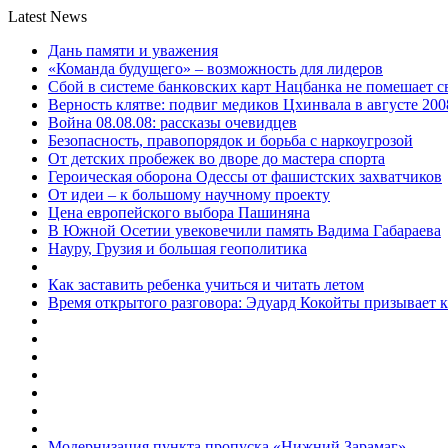
Latest News
Дань памяти и уважения
«Команда будущего» – возможность для лидеров
Сбой в системе банковских карт Нацбанка не помешает 
Верность клятве: подвиг медиков Цхинвала в августе 200
Война 08.08.08: рассказы очевидцев
Безопасность, правопорядок и борьба с наркоугрозой
От детских пробежек во дворе до мастера спорта
Героическая оборона Одессы от фашистских захватчиков
От идеи – к большому научному проекту
Цена европейского выбора Пашиняна
В Южной Осетии увековечили память Вадима Габараева
Науру, Грузия и большая геополитика
Как заставить ребенка учиться и читать летом
Время открытого разговора: Эдуард Кокойты призывает 
Модернизация пункта пропуска «Нижний Зарамаг»