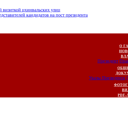
й визиткой цхинвальских улиц
ставителей кандидатов на пост президента
О Г
НОВ
ВЛ
Президент
Пра
ОБЩ
ДОКУ
Указы Президента
ФОТОГ
ВИ
PDF-