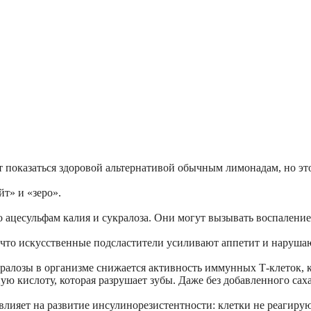
т показаться здоровой альтернативой обычным лимонадам, но это
йт» и «зеро».
 ацесульфам калия и сукралоза. Они могут вызывать воспаление
 что искусственные подсластители усиливают аппетит и нарушаю
кралозы в организме снижается активность иммунных Т-клеток, 
ю кислоту, которая разрушает зубы. Даже без добавленного сах
влияет на развитие инсулинорезистентности: клетки не реагиру