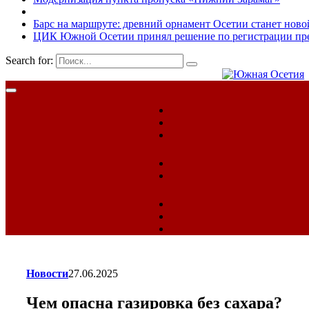
Барс на маршруте: древний орнамент Осетии станет ново
ЦИК Южной Осетии принял решение по регистрации пред
Search for:
Новости
27.06.2025
Чем опасна газировка без сахара?