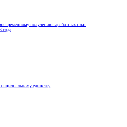
своевременному получению заработных плат
8 года
к национальному единству