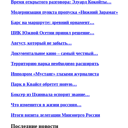
Время открытого разговора: Эдуард Кокойты…
Модернизация пункта пропуска «Нижний Зарамаг»
Барс на маршруте: древний орнамент…
ЦИК Южной Осетии принял решение…
Август, который не забыть…
Документальное кино – самый честный…
Территорию парка необходимо расширять
Ипподром «Мустанг» глазами журналиста
Парк в Квайсе обретет новую…
Боксер из Цхинвала оспорит звание…
Что изменится в жизни россиян…
Итоги визита делегации Минэнерго России
Последние новости