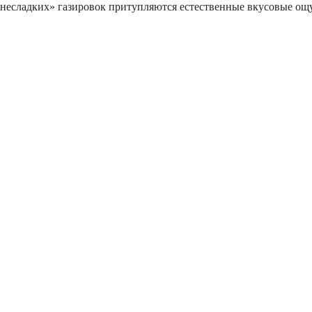
е «несладких» газировок притупляются естественные вкусовые о