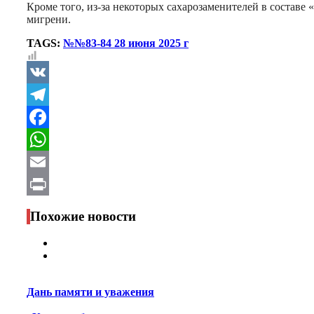
Кроме того, из-за некоторых сахарозаменителей в состав
мигрени.
TAGS:
№№83-84 28 июня 2025 г
VK
Telegram
Facebook
WhatsApp
Email
Print
Похожие новости
Дань памяти и уважения