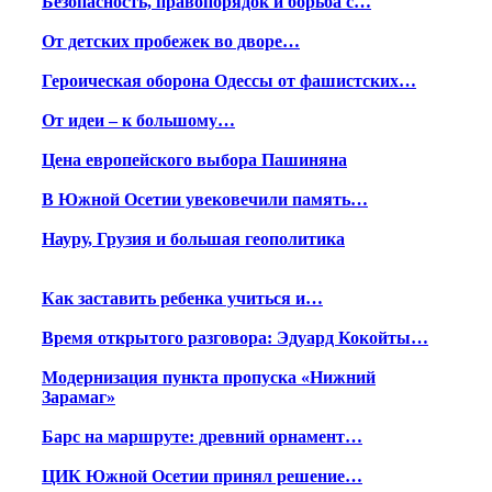
Безопасность, правопорядок и борьба с…
От детских пробежек во дворе…
Героическая оборона Одессы от фашистских…
От идеи – к большому…
Цена европейского выбора Пашиняна
В Южной Осетии увековечили память…
Науру, Грузия и большая геополитика
Как заставить ребенка учиться и…
Время открытого разговора: Эдуард Кокойты…
Модернизация пункта пропуска «Нижний
Зарамаг»
Барс на маршруте: древний орнамент…
ЦИК Южной Осетии принял решение…