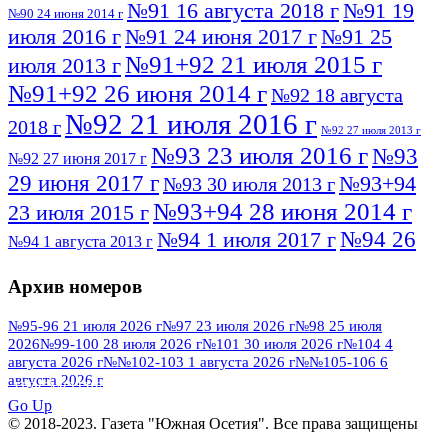
№91 16 августа 2018 г
№91 19
№90 24 июня 2014 г
июля 2016 г
№91 24 июня 2017 г
№91 25
№91+92 21 июля 2015 г
июля 2013 г
№91+92 26 июня 2014 г
№92 18 августа
№92 21 июля 2016 г
2018 г
№92 27 июля 2013 г
№93 23 июля 2016 г
№93
№92 27 июня 2017 г
29 июня 2017 г
№93+94
№93 30 июля 2013 г
№93+94 28 июня 2014 г
23 июля 2015 г
№94 26
№94 1 июля 2017 г
№94 1 августа 2013 г
июля 2016 г
№95 4 июля 2017 г
№95 1 июля 2014 г
Архив номеров
№95 7 августа 2012 г
№95 25 июля 2015 г
№95 28 июля 2016 г
№95+96 3 августа
№95-96 21 июля 2026 г
№97 23 июля 2026 г
№98 25 июля
2026
№99-100 28 июля 2026 г
№101 30 июля 2026 г
№104 4
№96 9 августа
2013 г
№96 6 июля 2017 г
августа 2026 г
№№102-103 1 августа 2026 г
№№105-106 6
2012 г
№96+97 3 июля 2014 г
августа 2026 г
№96 28 июля 2015 г
ПОСМОТРЕТЬ ВСЕ
№96+97 30 июля 2016 г
№97
Go Up
№97 6 августа 2013 г
© 2018-2023. Газета "Южная Осетия". Все права защищены
№97 11 августа 2012 г
8 июля 2017 г