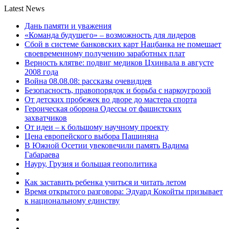
Latest News
Дань памяти и уважения
«Команда будущего» – возможность для лидеров
Сбой в системе банковских карт Нацбанка не помешает
своевременному получению заработных плат
Верность клятве: подвиг медиков Цхинвала в августе
2008 года
Война 08.08.08: рассказы очевидцев
Безопасность, правопорядок и борьба с наркоугрозой
От детских пробежек во дворе до мастера спорта
Героическая оборона Одессы от фашистских
захватчиков
От идеи – к большому научному проекту
Цена европейского выбора Пашиняна
В Южной Осетии увековечили память Вадима
Габараева
Науру, Грузия и большая геополитика
Как заставить ребенка учиться и читать летом
Время открытого разговора: Эдуард Кокойты призывает
к национальному единству